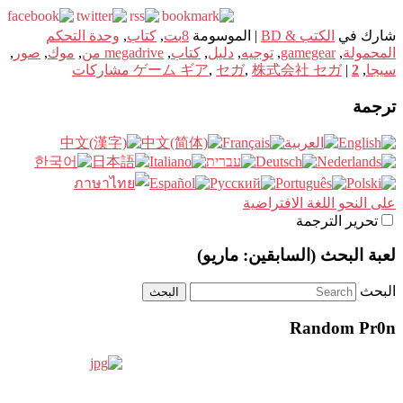
شارك في
الكتب & BD
|
الموسومة
8بت
,
كتاب
,
وحدة التحكم
المحمولة
,
gamegear
,
توجيه
,
دليل
,
كتاب
,
megadrive من
,
موك
,
صور
,
سيجا
,
2
|
株式会社 セガ
,
セガ
,
ゲーム ギア
مشاركات
ترجمة
على النحو اللغة الافتراضية
تحرير الترجمة
لعبة البحث (السابقين: ماريو)
البحث
Random Pr0n