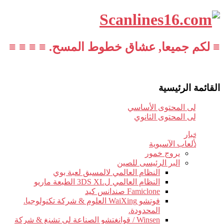
≡ لكم جميعا, عشاق خطوط المسح. ≡ ≡ ≡ ≡
القائمة الرئيسية
تخطي إلى المحتوى الأساسي
تخطي إلى المحتوى الثانوي
أخبار
الألعاب الآسيوية
يروج خمور
البر الرئيسى للصين
النظام العالمي لالمسبق لعبة بوي
النظام العالمي ل3DS XL الطبعة ماريو
Famiclone صندانس كيد
فوتشو WaiXing العلوم & شركة تكنولوجيا.
المحدودة.
Winsen / قوانغتشو الصناعة لى تشنغ & شركة