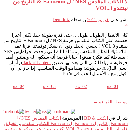
لا الكتاب المقدس NES / ل Famicom & التاريخ من
نينتندو VOL.3
نشر على
6 يونيو 2011
بواسطة
Dentifritz
4
كان الانتظار الطويل, طويل… حتى فترة طويلة جدا, لكني أخيرا
حصلت على الكتاب المقدس حزمة NES / ل Famicom + التاريخ من
نينتندو VOL.3 ! لحسن الحظ, ونود أن نشكر توقعاتنا, فزنا غمد
البلاستيك للكتاب المقدس, مماثلة لتلك التي وجدت لخراطيش NES
: ببساطة كما فكرة مدفع! أحيانا فرصة أنه سيكون له وصلتني أيضا
خرطوشة زيلدا الثاني التي بعث بها صديق
Jack’o’Lantern
(وأنا لن
أنسى لك!). A خرطوشة وهذا هو الوقت المناسب, إذا جاز لي أن
أقول, مع 2 الأعمال الحب في Pix'n.
pix_04
pix_03
pix_02
pix_01
مواصلة القراءة
→
شارك في
الكتب & BD
|
الموسومة
الكتاب المقدس NES / ل
Famicom
,
كتاب
,
ل Famicom
,
ل Famicom الكتاب المقدس
,
الخوانق
فلوران
,
التاريخ من نينتندو VOL.3
,
كتاب
,
موك
,
غير مذكورة
,
نينتندو
,