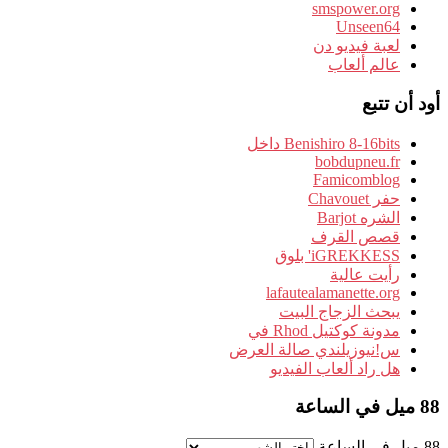
smspower.org
Unseen64
لعبة فيديو دن
عالم ألعاب
أود أن تتبع
Benishiro 8-16bits داخل
bobdupneu.fr
Famicomblog
حفر Chavouet
الشره Barjot
قصص القرف
iGREKKESS' بلوق
رأيت عالية
lafautealamanette.org
يبحث الزجاج البيت
مدونة كوكتيل Rhod في
س!نيوزيلندي صالة العرض
هل راد ألعاب الفيديو
88 ميل في الساعة
88 ميل في الساعة