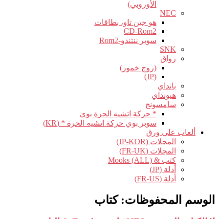
الأوروبي)
NEC
هو جين تاو، بطاقات
CD-Rom2
سوبر ننتندو-Rom2
SNK
رواق
(روج خمور)
(JP)
بانداي
هيونداي
سامسونج
* حركة اتشيه الحرة بوي
سوبر بوي حركة اتشيه الحرة * (KR)
ألعاب على ورق
المجلات (JP-KOR)
المجلات (FR-UK)
كتب & Mooks (ALL)
أدلة (JP)
أدلة (FR-US)
الوسم المحفوظات:
كتاب