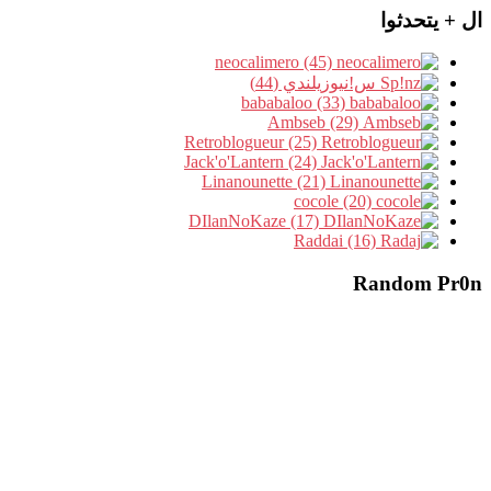
ال + يتحدثوا
neocalimero (45)
س!نيوزيلندي (44)
bababaloo (33)
Ambseb (29)
Retroblogueur (25)
Jack'o'Lantern (24)
Linanounette (21)
cocole (20)
DIlanNoKaze (17)
Raddai (16)
Random Pr0n