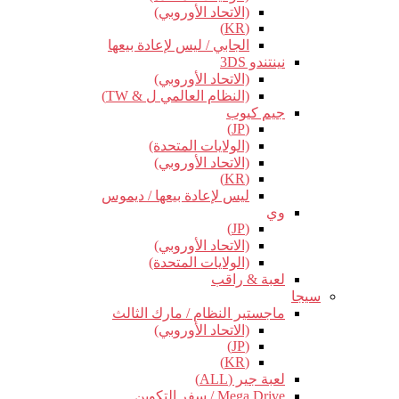
(الاتحاد الأوروبي)
(KR)
الجابي / ليس لإعادة بيعها
نينتندو 3DS
(الاتحاد الأوروبي)
(النظام العالمي ل & TW)
جيم كيوب
(JP)
(الولايات المتحدة)
(الاتحاد الأوروبي)
(KR)
ليس لإعادة بيعها / ديموس
وي
(JP)
(الاتحاد الأوروبي)
(الولايات المتحدة)
لعبة & راقب
سيجا
ماجستير النظام / مارك الثالث
(الاتحاد الأوروبي)
(JP)
(KR)
لعبة جير (ALL)
Mega Drive / سفر التكوين