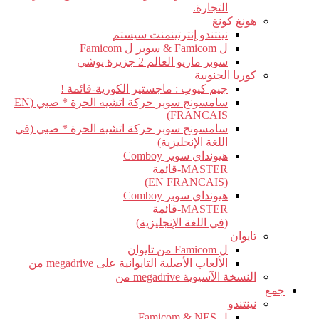
التجارة.
هونغ كونغ
نينتندو إنترتينمنت سيستم
ل Famicom & سوبر ل Famicom
سوبر ماريو العالم 2 جزيرة يوشي
كوريا الجنوبية
جيم كيوب : ماجستير الكورية-قائمة !
سامسونج سوبر حركة اتشيه الحرة * صبي (EN
FRANCAIS)
سامسونج سوبر حركة اتشيه الحرة * صبي (في
اللغة الإنجليزية)
هيونداي سوبر Comboy
MASTER-قائمة
(EN FRANCAIS)
هيونداي سوبر Comboy
MASTER-قائمة
(في اللغة الإنجليزية)
تايوان
ل Famicom من تايوان
الألعاب الأصلية التايوانية على megadrive من
النسخة الآسيوية megadrive من
جمع
نينتندو
ل Famicom & NES