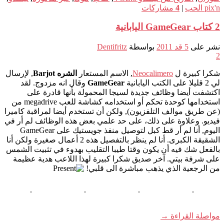
pix'n الحب
|
4
مشاركات
2 كتاب GameGear اليابانية
نشر على
5 قد 2011
بواسطة
Dentifritz
2
شكرا كبيرة ل
Neocalimero
, الاسم المستعار
الشره Barjot
, لإرسال
لي 2 قليلا على الكتب اليابانية
GameGear
وقال انه مزدوج. لقد
اكتشفت أيضا وظائف جديدة لسيجا المحمولة بأنها قادرة على
استخدامها كوحدة تحكم أو استخدامه كشاشة للعب megadrive من
(عن طريق موالف التلفزيون), ولكن أن تستخدم أيضا لمراقبة كاميرا
فيديو. وعلاوة على ذلك، على حد علمي بعض هذه الوظائف لم أر في
اليوم, أنا لم أر قط كبل لتوصيل منفذ جويستيك على GameGear
الشقيقة الكبرى. أنا لم ينظر بالتفصيل هذه 2 أعمال صغيرة ولكن أنا
بالفعل شك فيه أن يكون وقتا طيبا التقليب بهدوء في تثبيت الشمس
على شرفة بيتي. آخر صديق شكرا كبيرة لهذا اللاعب هدية عظيمة
من الرجعية الذي يذهب مباشرة الى قلبي!
مواصلة القراءة
→