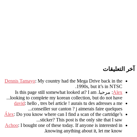
آخر التعليقات
Dennis Tamayo
:
My country had the Mega Drive back in the
.
1990s
,
but it’s in NTSC
Alex
: مرحبا.
I am
?
Is this page still somewhat looked at
.
looking to complete my korean collection
,
but do not have..
david
:
hello
,
tres bel article
!
aurais tu des adresses a me
.
conseiller sur canton
?
j aimerais faire quelques..
Álex
: Do you know where can I find a scan of the cartridge’s
sticker? This post is the only site that I saw...
Achoo
: I bought one of these today. If anyone is interested in
knowing anything about it, let me know.