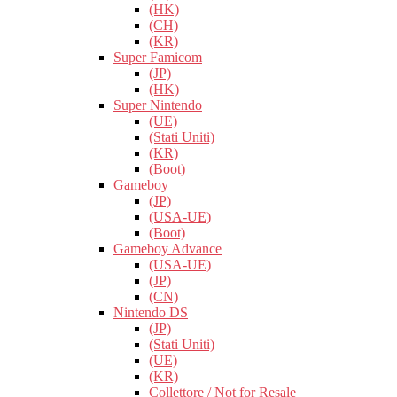
(HK)
(CH)
(KR)
Super Famicom
(JP)
(HK)
Super Nintendo
(UE)
(Stati Uniti)
(KR)
(Boot)
Gameboy
(JP)
(USA-UE)
(Boot)
Gameboy Advance
(USA-UE)
(JP)
(CN)
Nintendo DS
(JP)
(Stati Uniti)
(UE)
(KR)
Collettore / Not for Resale