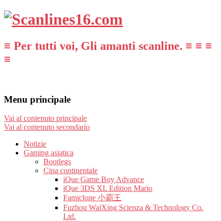
≡ Per tutti voi, Gli amanti scanline. ≡ ≡ ≡
≡
Menu principale
Vai al contenuto principale
Vai al contenuto secondario
Notizie
Gaming asiatica
Bootlegs
Cina continentale
iQue Game Boy Advance
iQue 3DS XL Edition Mario
Famiclone 小霸王
Fuzhou WaiXing Scienza & Technology Co.
Ltd.