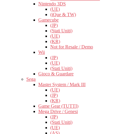
Nintendo 3DS
(UE)
(iQue & TW)
Gamecube
(JP)
(Stati Uniti)
(UE)
(KR)
Not for Resale / Demo
Wii
(JP)
(UE)
(Stati Uniti)
Gioco & Guardare
Sega
Master System / Mark III
(UE)
(JP)
(KR)
Game Gear (TUTTI)
Mega Drive / Genesi
(JP)
(Stati Uniti)
(UE)
(AS)