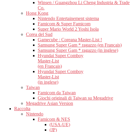
Winsen / Guangzhou Li Cheng Industria & Trade
Co.
Hong Kong
Nintendo Entertainement sistema
Famicom & Super Famicom
Super Mario World 2 Yoshi Isola
Corea del Sud
Gamecube : Coreana Master-List !
Samsung Super Gam * ragazzo (en Français)
Samsung Super Gam * ragazzo (in inglese)
Hyundai Super Comboy
Master-List
(en Français)
Hyundai Super Comboy
Master-List
(in inglese)
Taiwan
Famicom da Taiwan
Giochi originali di Taiwan su Megadrive
Megadrive Asian Version
Raccolta
Nintendo
Famicom & NES
(USA-UE)
(JP)