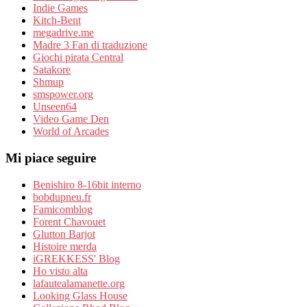
Indie Games
Kitch-Bent
megadrive.me
Madre 3 Fan di traduzione
Giochi pirata Central
Satakore
Shmup
smspower.org
Unseen64
Video Game Den
World of Arcades
Mi piace seguire
Benishiro 8-16bit interno
bobdupneu.fr
Famicomblog
Forent Chavouet
Glutton Barjot
Histoire merda
iGREKKESS' Blog
Ho visto alta
lafautealamanette.org
Looking Glass House