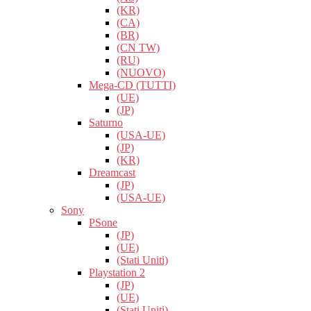
(KR)
(CA)
(BR)
(CN TW)
(RU)
(NUOVO)
Mega-CD (TUTTI)
(UE)
(JP)
Saturno
(USA-UE)
(JP)
(KR)
Dreamcast
(JP)
(USA-UE)
Sony
PSone
(JP)
(UE)
(Stati Uniti)
Playstation 2
(JP)
(UE)
(Stati Uniti)