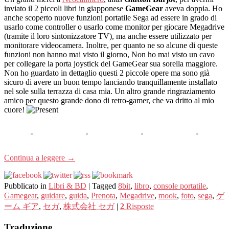
inviato il 2 piccoli libri in giapponese
GameGear
aveva doppia. Ho
anche scoperto nuove funzioni portatile Sega ad essere in grado di
usarlo come controller o usarlo come monitor per giocare Megadrive
(tramite il loro sintonizzatore TV), ma anche essere utilizzato per
monitorare videocamera. Inoltre, per quanto ne so alcune di queste
funzioni non hanno mai visto il giorno, Non ho mai visto un cavo
per collegare la porta joystick del GameGear sua sorella maggiore.
Non ho guardato in dettaglio questi 2 piccole opere ma sono già
sicuro di avere un buon tempo lanciando tranquillamente installato
nel sole sulla terrazza di casa mia. Un altro grande ringraziamento
amico per questo grande dono di retro-gamer, che va dritto al mio
cuore!
Continua a leggere
→
Pubblicato in
Libri & BD
|
Tagged
8bit
,
libro
,
console portatile
,
Gamegear
,
guidare
,
guida
,
Prenota
,
Megadrive
,
mook
,
foto
,
sega
,
ゲ
ーム ギア
,
セガ
,
株式会社 セガ
|
2
Risposte
Traduzione