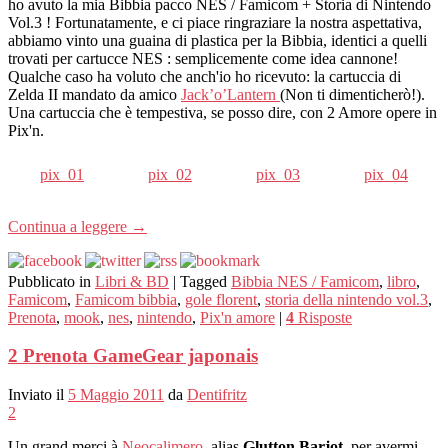
ho avuto la mia Bibbia pacco NES / Famicom + Storia di Nintendo
Vol.3 ! Fortunatamente, e ci piace ringraziare la nostra aspettativa,
abbiamo vinto una guaina di plastica per la Bibbia, identici a quelli
trovati per cartucce NES : semplicemente come idea cannone!
Qualche caso ha voluto che anch'io ho ricevuto: la cartuccia di
Zelda II mandato da amico
Jack’o’Lantern
(Non ti dimenticherò!).
Una cartuccia che è tempestiva, se posso dire, con 2 Amore opere in
Pix'n.
pix_01
pix_02
pix_03
pix_04
Continua a leggere
→
Pubblicato in
Libri & BD
|
Tagged
Bibbia NES / Famicom
,
libro
,
Famicom
,
Famicom bibbia
,
gole florent
,
storia della nintendo vol.3
,
Prenota
,
mook
,
nes
,
nintendo
,
Pix'n amore
|
4
Risposte
2 Prenota GameGear japonais
Inviato il
5 Maggio 2011
da
Dentifritz
2
Un grand merci à
Neocalimero
, alias
Glutton Barjot
, per avermi