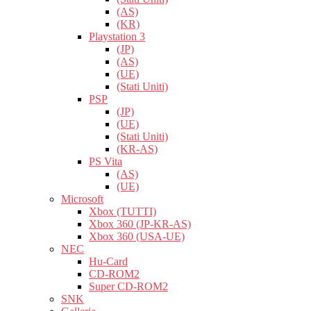
(AS)
(KR)
Playstation 3
(JP)
(AS)
(UE)
(Stati Uniti)
PSP
(JP)
(UE)
(Stati Uniti)
(KR-AS)
PS Vita
(AS)
(UE)
Microsoft
Xbox (TUTTI)
Xbox 360 (JP-KR-AS)
Xbox 360 (USA-UE)
NEC
Hu-Card
CD-ROM2
Super CD-ROM2
SNK