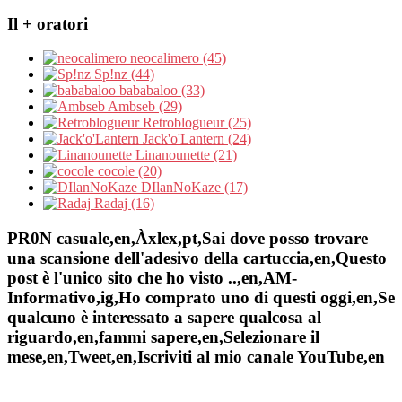
Il + oratori
neocalimero (45)
Sp!nz (44)
bababaloo (33)
Ambseb (29)
Retroblogueur (25)
Jack'o'Lantern (24)
Linanounette (21)
cocole (20)
DIlanNoKaze (17)
Radaj (16)
PR0N casuale,en,Àxlex,pt,Sai dove posso trovare
una scansione dell'adesivo della cartuccia,en,Questo
post è l'unico sito che ho visto ..,en,AM-
Informativo,ig,Ho comprato uno di questi oggi,en,Se
qualcuno è interessato a sapere qualcosa al
riguardo,en,fammi sapere,en,Selezionare il
mese,en,Tweet,en,Iscriviti al mio canale YouTube,en