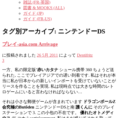
雑誌 (FR-英国)
図書 & MOOKS (ALL)
ガイド (JP)
ガイド (FR-US)
タグ別アーカイブ:
ニンテンドーDS
プレイ-asia.com Arrivage
に投稿されました
26 5月 2011
によって
Dentifritz
3
一方、私の限定版’
赤いカタナ
シュール携帯 360 ちょうど送
られた, ここでプレイアジアでの遅い到着です. 私はそれが本
当に私が日本からの新しいインポートを受けていないことが
リースを作ることを実現. 私は現時点では大きな時間のレト
ロゲームにいると言わなければならない…
それは小さな郵便ゲームが含まれています
ドラゴンボールZ
会究極のButôden
ニンテンドーDSと南
護くんに
そのプレイ
ステーションで 3. この小包の不在です。
優れたオトメディ