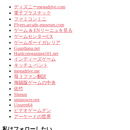
ディズニーmegadrive.com
電子プラスチック
ファミコンミニ
Flyers.arcade-museum.com
ゲーム & ENリーニュを見る
ゲームセンターCX
ゲームボーイガレリア
Guardiana.net
Hardcoregaming101.net
インディーズゲーム
キッチュ·ベント
megadrive.me
母 3 ファン翻訳
海賊版ゲームの中央
佐竹
Shmup
smspower.org
Unseen64
ビデオゲームデン
アーケードの世界
私はフォローしたい