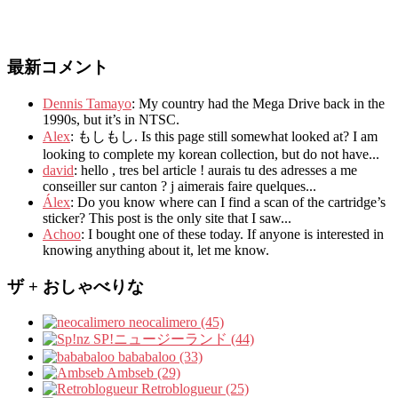
最新コメント
Dennis Tamayo
:
My country had the Mega Drive back in the
1990s
,
but it’s in NTSC
.
Alex
: もしもし.
Is this page still somewhat looked at
?
I am
looking to complete my korean collection
,
but do not have..
.
david
:
hello
,
tres bel article
!
aurais tu des adresses a me
conseiller sur canton
?
j aimerais faire quelques..
.
Álex
: Do you know where can I find a scan of the cartridge’s
sticker? This post is the only site that I saw...
Achoo
: I bought one of these today. If anyone is interested in
knowing anything about it, let me know.
ザ + おしゃべりな
neocalimero (45)
SP!ニュージーランド (44)
bababaloo (33)
Ambseb (29)
Retroblogueur (25)