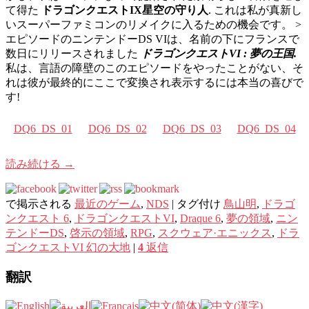
て得た
ドラゴンクエストIX星空の守り人
. これは私が真新し
いスーパーファミコンのリメイクに入るための機会です。 >
エピソードのニンテンドーDS VIは、名前の下にフランスで
数日にリリースされました
ドラゴンクエストVI : 夢の王国.
私は、言語の障壁のこのエピソードをやったことがない、そ
れは彼が最終的にここで変換され表示するには本当の喜びで
す!
DQ6_DS_01
DQ6_DS_02
DQ6_DS_03
DQ6_DS_04
読み続ける
→
で掲示される
最近のゲーム
,
NDS
|
タグ付け
鳥山明
,
ドラゴ
ンクエスト 6
,
ドラゴンクエストVI
,
Draque 6
,
夢の領​​域
,
ニン
テンドーDS
,
啓示の領域
,
RPG
,
スクウェア·エニックス
,
ドラ
ゴンクエストVI 幻の大地
|
4
返信
翻訳