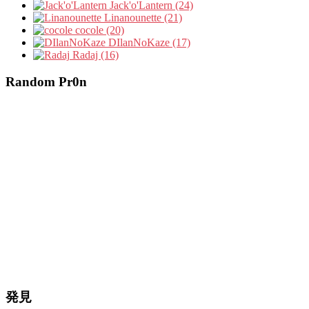
Jack'o'Lantern (24)
Linanounette (21)
cocole (20)
DIlanNoKaze (17)
Radaj (16)
Random Pr0n
発見