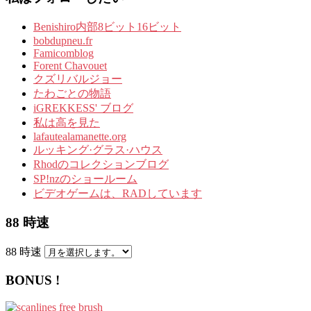
Benishiro内部8ビット16ビット
bobdupneu.fr
Famicomblog
Forent Chavouet
クズリバルジョー
たわごとの物語
iGREKKESS' ブログ
私は高を見た
lafautealamanette.org
ルッキング·グラス·ハウス
Rhodのコレクションブログ
SP!nzのショールーム
ビデオゲームは、RADしています
88 時速
88 時速
BONUS !