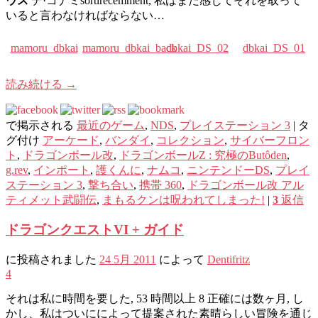
ウス
デ·コナミsortirécemment, 私はまだ感じてそれを取って
いると言わなければならない…
mamoru_dbkai
mamoru_dbkai_back
dbkai_DS_02
dbkai_DS_01
読み続ける
→
で掲示される
最近のゲーム
,
NDS
,
プレイステーション 3
|
タ
グ付け
アーケード
,
バンダイ
,
コレクション
,
サイバーフロン
ト
,
ドラゴンボール改
,
ドラゴンボールZ : 究極のButôden
,
g.rev
,
インポート
,
護くんに
,
ナムコ
,
ニンテンドーDS
,
プレイ
ステーション 3
,
撃ち合い
,
携帯 360
,
ドラゴンボール改 アル
ティメット武闘伝
,
まもるクンは呪われてしまった!
|
3
返信
ドラゴンクエストVI + ガイド
に投稿されました
24 5月 2011
によって
Dentifritz
4
それは私に時間を要した, 53 時間以上 8 正確には数ヶ月, し
かし、私はついにによって提案された素晴らしい冒険を通じ