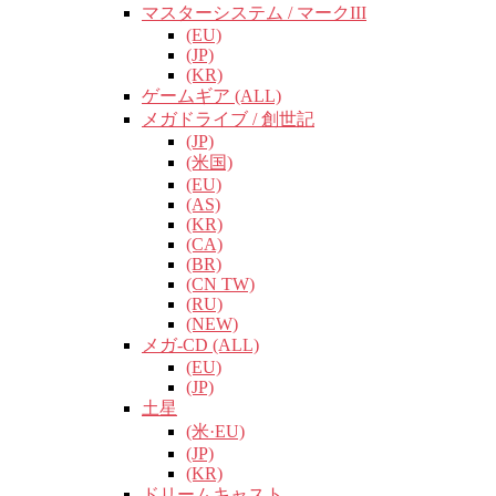
マスターシステム / マークIII
(EU)
(JP)
(KR)
ゲームギア (ALL)
メガドライブ / 創世記
(JP)
(米国)
(EU)
(AS)
(KR)
(CA)
(BR)
(CN TW)
(RU)
(NEW)
メガ-CD (ALL)
(EU)
(JP)
土星
(米·EU)
(JP)
(KR)
ドリームキャスト