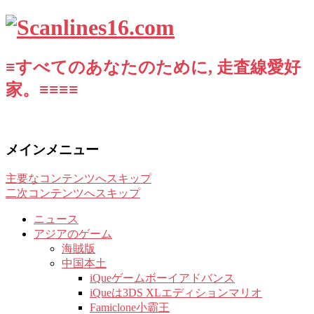
≡すべてのあなたのために, 走査線愛好
家。≡≡≡≡
メインメニュー
主要なコンテンツへスキップ
二次コンテンツへスキップ
ニュース
アジアのゲーム
海賊版
中国本土
iQueゲームボーイアドバンス
iQueは3DS XLエディションマリオ
Famiclone小霸王