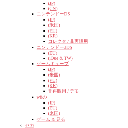
(JP)
(CN)
ニンテンドーDS
(JP)
(米国)
(EU)
(KR)
コレクタ / 非再販用
ニンテンドー3DS
(EU)
(iQue & TW)
ゲームキューブ
(JP)
(米国)
(EU)
(KR)
非再販用 / デモ
wiiの
(JP)
(EU)
(米国)
ゲーム & 見る
セガ