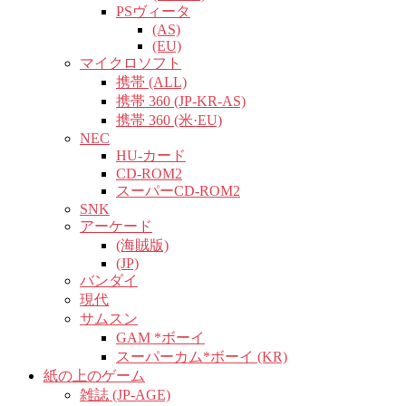
PSヴィータ
(AS)
(EU)
マイクロソフト
携帯 (ALL)
携帯 360 (JP-KR-AS)
携帯 360 (米·EU)
NEC
HU-カード
CD-ROM2
スーパーCD-ROM2
SNK
アーケード
(海賊版)
(JP)
バンダイ
現代
サムスン
GAM *ボーイ
スーパーカム*ボーイ (KR)
紙の上のゲーム
雑誌 (JP-AGE)