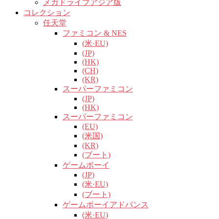
メガドライブアジア版
コレクション
任天堂
ファミコン & NES
(米·EU)
(JP)
(HK)
(CH)
(KR)
スーパーファミコン
(JP)
(HK)
スーパーファミコン
(EU)
(米国)
(KR)
(ブート)
ゲームボーイ
(JP)
(米·EU)
(ブート)
ゲームボーイアドバンス
(米·EU)