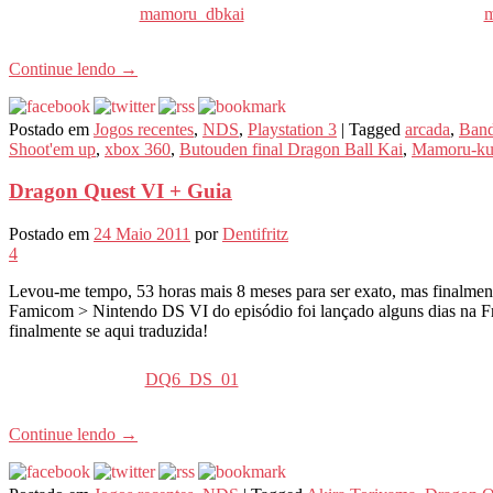
mamoru_dbkai
m
Continue lendo
→
Postado em
Jogos recentes
,
NDS
,
Playstation 3
|
Tagged
arcada
,
Band
Shoot'em up
,
xbox 360
,
Butouden final Dragon Ball Kai
,
Mamoru-kun
Dragon Quest VI + Guia
Postado em
24 Maio 2011
por
Dentifritz
4
Levou-me tempo, 53 horas mais 8 meses para ser exato, mas finalment
Famicom > Nintendo DS VI do episódio foi lançado alguns dias na 
finalmente se aqui traduzida!
DQ6_DS_01
Continue lendo
→