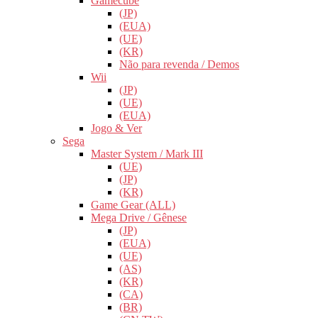
Gamecube
(JP)
(EUA)
(UE)
(KR)
Não para revenda / Demos
Wii
(JP)
(UE)
(EUA)
Jogo & Ver
Sega
Master System / Mark III
(UE)
(JP)
(KR)
Game Gear (ALL)
Mega Drive / Gênese
(JP)
(EUA)
(UE)
(AS)
(KR)
(CA)
(BR)