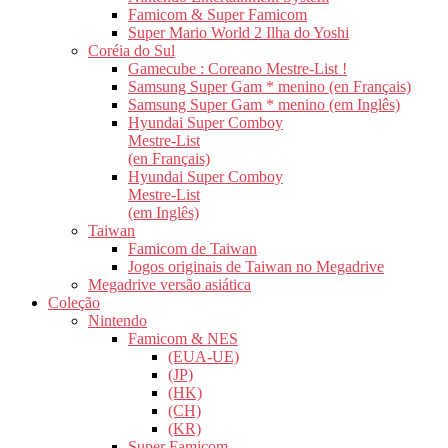
Famicom & Super Famicom
Super Mario World 2 Ilha do Yoshi
Coréia do Sul
Gamecube : Coreano Mestre-List !
Samsung Super Gam * menino (en Français)
Samsung Super Gam * menino (em Inglês)
Hyundai Super Comboy
Mestre-List
(en Français)
Hyundai Super Comboy
Mestre-List
(em Inglês)
Taiwan
Famicom de Taiwan
Jogos originais de Taiwan no Megadrive
Megadrive versão asiática
Coleção
Nintendo
Famicom & NES
(EUA-UE)
(JP)
(HK)
(CH)
(KR)
Super Famicom