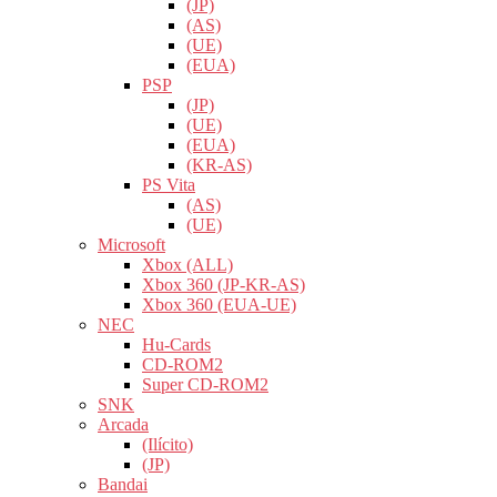
(JP)
(AS)
(UE)
(EUA)
PSP
(JP)
(UE)
(EUA)
(KR-AS)
PS Vita
(AS)
(UE)
Microsoft
Xbox (ALL)
Xbox 360 (JP-KR-AS)
Xbox 360 (EUA-UE)
NEC
Hu-Cards
CD-ROM2
Super CD-ROM2
SNK
Arcada
(Ilícito)
(JP)
Bandai