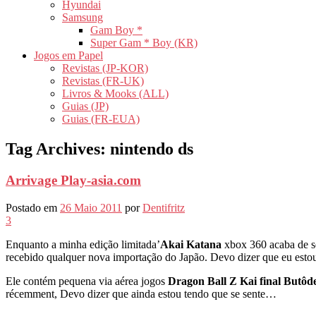
Hyundai
Samsung
Gam Boy *
Super Gam * Boy (KR)
Jogos em Papel
Revistas (JP-KOR)
Revistas (FR-UK)
Livros & Mooks (ALL)
Guias (JP)
Guias (FR-EUA)
Tag Archives:
nintendo ds
Arrivage Play-asia.com
Postado em
26 Maio 2011
por
Dentifritz
3
Enquanto a minha edição limitada’
Akai Katana
xbox 360 acaba de se
recebido qualquer nova importação do Japão. Devo dizer que eu e
Ele contém pequena via aérea jogos
Dragon Ball Z Kai final Butôd
récemment, Devo dizer que ainda estou tendo que se sente…