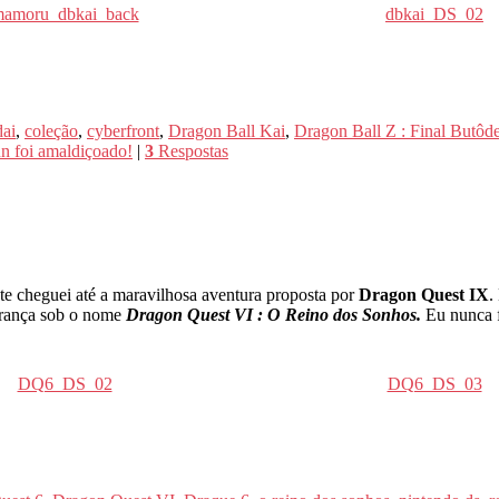
amoru_dbkai_back
dbkai_DS_02
ai
,
coleção
,
cyberfront
,
Dragon Ball Kai
,
Dragon Ball Z : Final Butôd
 foi amaldiçoado!
|
3
Respostas
e cheguei até a maravilhosa aventura proposta por
Dragon Quest IX
.
França sob o nome
Dragon Quest VI : O Reino dos Sonhos.
Eu nunca f
DQ6_DS_02
DQ6_DS_03