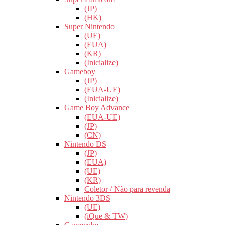
(JP)
(HK)
Super Nintendo
(UE)
(EUA)
(KR)
(Inicialize)
Gameboy
(JP)
(EUA-UE)
(Inicialize)
Game Boy Advance
(EUA-UE)
(JP)
(CN)
Nintendo DS
(JP)
(EUA)
(UE)
(KR)
Coletor / Não para revenda
Nintendo 3DS
(UE)
(iQue & TW)