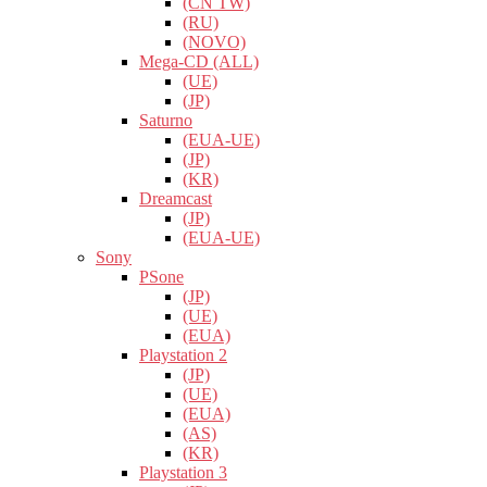
(CN TW)
(RU)
(NOVO)
Mega-CD (ALL)
(UE)
(JP)
Saturno
(EUA-UE)
(JP)
(KR)
Dreamcast
(JP)
(EUA-UE)
Sony
PSone
(JP)
(UE)
(EUA)
Playstation 2
(JP)
(UE)
(EUA)
(AS)
(KR)
Playstation 3