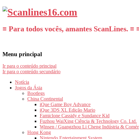
≡ Para todos vocês, amantes ScanLines. ≡ 
Menu principal
Ir para o conteúdo principal
Ir para o conteúdo secundário
Notícia
Jogos da Ásia
Bootlegs
China Continental
iQue Game Boy Advance
iQue 3DS XL Edição Mario
Famiclone Cassidy e Sundance Kid
Fuzhou WaiXing Ciência & Technology Co. Ltd.
Winsen / Guangzhou Li Cheng Indústria & Comér
Hong Kong
Nintendo Entertainment System