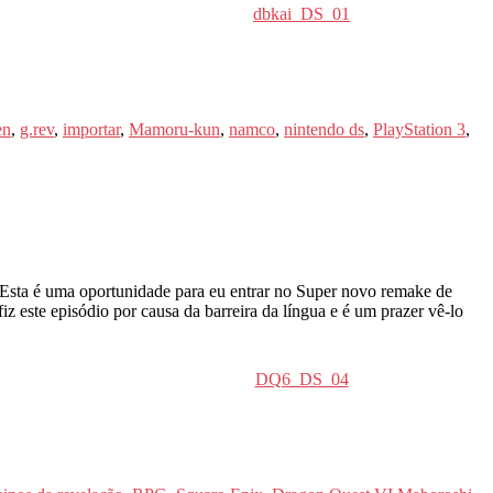
dbkai_DS_01
en
,
g.rev
,
importar
,
Mamoru-kun
,
namco
,
nintendo ds
,
PlayStation 3
,
 Esta é uma oportunidade para eu entrar no Super novo remake de
iz este episódio por causa da barreira da língua e é um prazer vê-lo
DQ6_DS_04