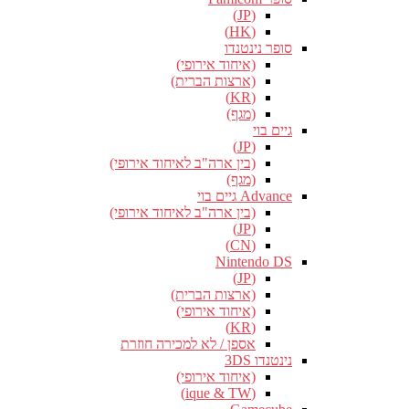
(JP)
(HK)
סופר נינטנדו
(איחוד אירופי)
(ארצות הברית)
(KR)
(מגף)
גיים בוי
(JP)
(בין ארה"ב לאיחוד אירופי)
(מגף)
Advance גיים בוי
(בין ארה"ב לאיחוד אירופי)
(JP)
(CN)
Nintendo DS
(JP)
(ארצות הברית)
(איחוד אירופי)
(KR)
אספן / לא למכירה חוזרת
נינטנדו 3DS
(איחוד אירופי)
(ique & TW)