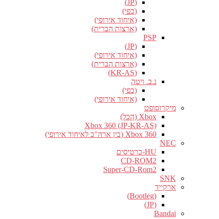
(JP)
(כפי)
(איחוד אירופי)
(ארצות הברית)
PSP
(JP)
(איחוד אירופי)
(ארצות הברית)
(KR-AS)
נ.ב. ויטה
(כפי)
(איחוד אירופי)
מיקרוסופט
Xbox (הכל)
Xbox 360 (JP-KR-AS)
Xbox 360 (בין ארה"ב לאיחוד אירופי)
NEC
HU-כרטיסים
CD-ROM2
Super-CD-Rom2
SNK
ארקייד
(Bootleg)
(JP)
Bandai