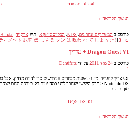
ck
mamoru_dbkai
המשך הקריאה
→
פורסם ב
המשחקים אחרונים
,
NDS
,
הפלייסטיישן 3
|
תייג
ארקייד
,
Bandai
,
עד
,
3
|
まもる クン は 呪わ れ て しまっ た!
,
ティメット 武闘 伝
Dragon Quest VI + מדריך
פורסם ב
24 מאי 2011
על ידי
Dentifritz
4
אני צריך להגדיר זמן, 53 שעות מבוזרים 8 חודשים כדי להיות מדויק, אבל בסוף הגעתי לסוף ההרפתקה הנפלאה שהוצעה על ידי
> Nintendo DS פרק השישי שוחרר לפני כמה ימים רק בצרפת תחת שמו של
סוף תרגם!
DQ6_DS_01
המשך הקריאה
→