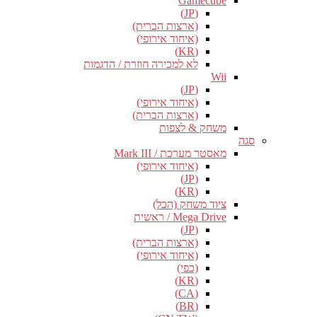
Gamecube
(JP)
(ארצות הברית)
(איחוד אירופי)
(KR)
לא למכירה חוזרת / הדגמות
Wii
(JP)
(איחוד אירופי)
(ארצות הברית)
משחק & לצפות
סגה
מאסטר מערכת / Mark III
(איחוד אירופי)
(JP)
(KR)
ציוד משחק (הכל)
Mega Drive / ראשית
(JP)
(ארצות הברית)
(איחוד אירופי)
(כפי)
(KR)
(CA)
(BR)