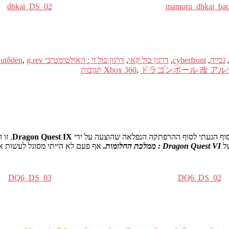
dbkai_DS_02
mamoru_dbkai_ba
גבייה
,
cyberfront
,
דרגון בול קאי
,
דרגון בול זי : האולטימטיבי Butôden
g.rev
,
ドラゴンボール 改 アル
,
Xbox 360
תגובות
Dragon Quest IX
Dragon Quest VI : ממלכת החלומות.
אף פעם לא הייתי מסוגל לעשות א
DQ6_DS_03
DQ6_DS_02