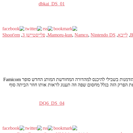
dbkai_DS_01
,
לייבא
,
Nintendo DS
,
Namco
,
Mamoru-kun
,
פלייסטיישן 3
,
Shoot'em
. זו הזדמנות בשבילי להיכנס למהדורה המחודשת המותג החדש סופר Famicom
ת הפרק הזה בגלל מחסום שפה וזה תענוג לראות אותו חוזר הביתה סוף
DQ6_DS_04