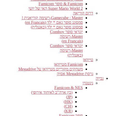
Famicom & סופר Famicom
Super Mario World 2 האי של יושי
דרום קוריאה
Gamecube : Master-רשימה קוריאנית !
סמסונג סופר גאם * ילד (en Français)
סמסונג סופר גאם * ילד (באנגלית)
יונדאי סופר Comboy
Master-רשימה
(en Français)
יונדאי סופר Comboy
Master-רשימה
(באנגלית)
טייוואן
Famicom מטייוואן
משחקים מקוריים מטייוואן על Megadrive
גרסת Megadrive אסיה
גבייה
נינטנדו
Famicom & NES
(בין ארה"ב לאיחוד אירופי)
(JP)
(HK)
(CH)
(KR)
סופר Famicom