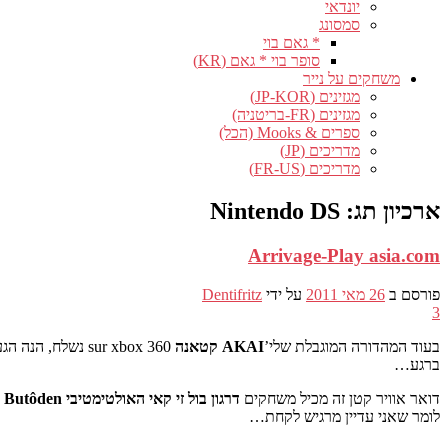
יונדאי
סמסונג
* גאם בוי
סופר בוי * גאם (KR)
משחקים על נייר
מגזינים (JP-KOR)
מגזינים (FR-בריטניה)
ספרים & Mooks (הכל)
מדריכים (JP)
מדריכים (FR-US)
ארכיון תג:
Nintendo DS
Arrivage-Play asia.com
פורסם ב
26 מאי 2011
על ידי
Dentifritz
3
בעוד המהדורה המוגבלת שלי’
AKAI קטאנה
sur xbox 360 נש
ברגע…
דואר אוויר קטן זה מכיל משחקים
דרגון בול זי קאי האולטימטיבי Butôden
על 
לומר שאני עדיין מרגיש לקחת…