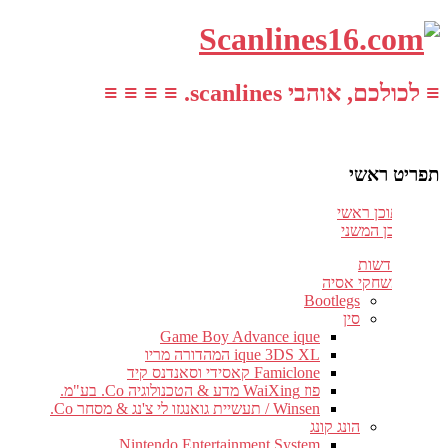
≡ לכולכם, אוהבי scanlines. ≡ ≡ ≡ ≡
תפריט ראשי
עבור לתוכן ראשי
דלג לתוכן המשני
חדשות
משחקי אסיה
Bootlegs
סין
Game Boy Advance ique
ique 3DS XL המהדורה מריו
Famiclone קאסידי וסאנדנס קיד
פוז WaiXing מדע & הטכנולוגיה Co. בע"מ.
Winsen / תעשיית גואנגזו לי צ'נג & מסחר Co.
הונג קונג
Nintendo Entertainment System