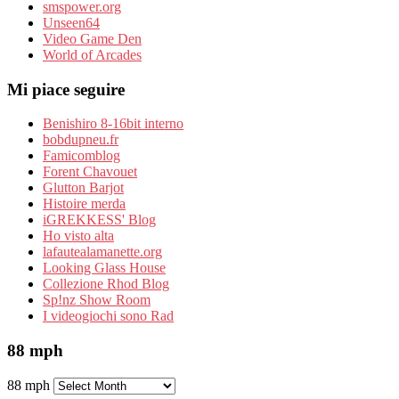
smspower.org
Unseen64
Video Game Den
World of Arcades
Mi piace seguire
Benishiro 8-16bit interno
bobdupneu.fr
Famicomblog
Forent Chavouet
Glutton Barjot
Histoire merda
iGREKKESS' Blog
Ho visto alta
lafautealamanette.org
Looking Glass House
Collezione Rhod Blog
Sp!nz Show Room
I videogiochi sono Rad
88 mph
88 mph