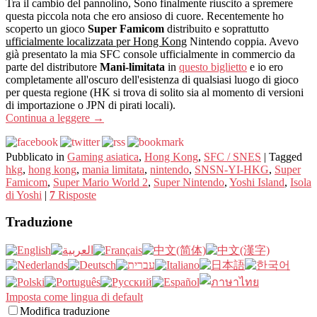
Tra il cambio del pannolino, Sono finalmente riuscito a spremere
questa piccola nota che ero ansioso di cuore. Recentemente ho
scoperto un gioco
Super Famicom
distribuito e soprattutto
ufficialmente localizzata per Hong Kong
Nintendo coppia. Avevo
già presentato la mia SFC console ufficialmente in commercio da
parte del distributore
Mani-limitata
in
questo biglietto
e io ero
completamente all'oscuro dell'esistenza di qualsiasi luogo di gioco
per questa regione (HK si trova di solito sia al momento di versioni
di importazione o JPN di pirati locali).
Continua a leggere
→
Pubblicato in
Gaming asiatica
,
Hong Kong
,
SFC / SNES
|
Tagged
hkg
,
hong kong
,
mania limitata
,
nintendo
,
SNSN-YI-HKG
,
Super
Famicom
,
Super Mario World 2
,
Super Nintendo
,
Yoshi Island
,
Isola
di Yoshi
|
7
Risposte
Traduzione
Imposta come lingua di default
Modifica traduzione