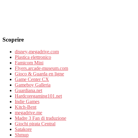
Scoprire
disney-megadrive.com
Plastica elettronico
Famicom Mini
Flyers.arcade-museum.com
Gioco & Guarda en ligne
Game Center CX
Gameboy Galleria
Guardiana.net
Hardcoregaming101.net
Indie Games
Kitch-Bent
megadrive.me
Madre 3 Fan di traduzione
Giochi pirata Central
Satakore
Shmup