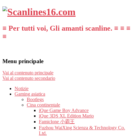
≡ Per tutti voi, Gli amanti scanline. ≡ ≡ ≡
≡
Menu principale
Vai al contenuto principale
Vai al contenuto secondario
Notizie
Gaming asiatica
Bootlegs
Cina continentale
iQue Game Boy Advance
iQue 3DS XL Edition Mario
Famiclone 小霸王
Fuzhou WaiXing Scienza & Technology Co.
Ltd.