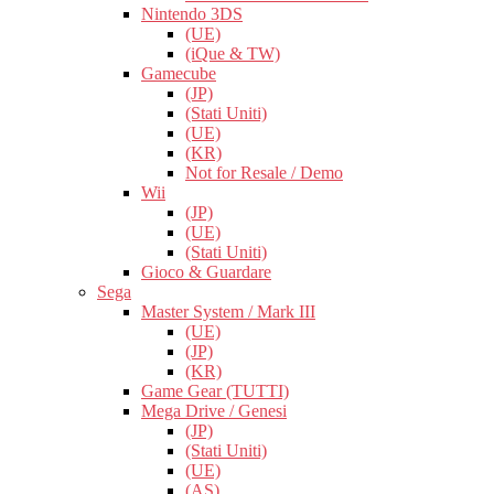
Nintendo 3DS
(UE)
(iQue & TW)
Gamecube
(JP)
(Stati Uniti)
(UE)
(KR)
Not for Resale / Demo
Wii
(JP)
(UE)
(Stati Uniti)
Gioco & Guardare
Sega
Master System / Mark III
(UE)
(JP)
(KR)
Game Gear (TUTTI)
Mega Drive / Genesi
(JP)
(Stati Uniti)
(UE)
(AS)