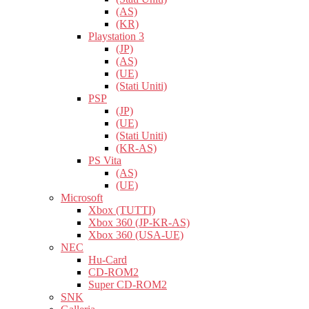
(AS)
(KR)
Playstation 3
(JP)
(AS)
(UE)
(Stati Uniti)
PSP
(JP)
(UE)
(Stati Uniti)
(KR-AS)
PS Vita
(AS)
(UE)
Microsoft
Xbox (TUTTI)
Xbox 360 (JP-KR-AS)
Xbox 360 (USA-UE)
NEC
Hu-Card
CD-ROM2
Super CD-ROM2
SNK