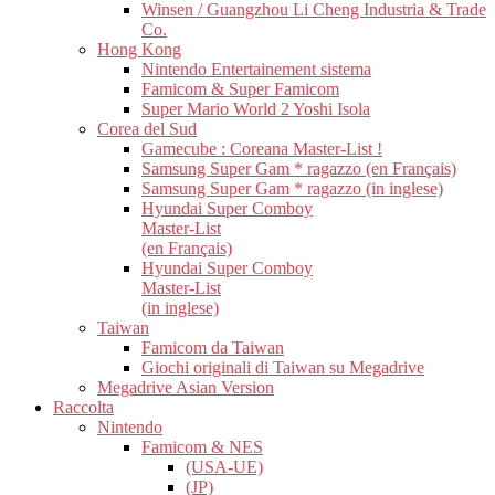
Winsen / Guangzhou Li Cheng Industria & Trade
Co.
Hong Kong
Nintendo Entertainement sistema
Famicom & Super Famicom
Super Mario World 2 Yoshi Isola
Corea del Sud
Gamecube : Coreana Master-List !
Samsung Super Gam * ragazzo (en Français)
Samsung Super Gam * ragazzo (in inglese)
Hyundai Super Comboy
Master-List
(en Français)
Hyundai Super Comboy
Master-List
(in inglese)
Taiwan
Famicom da Taiwan
Giochi originali di Taiwan su Megadrive
Megadrive Asian Version
Raccolta
Nintendo
Famicom & NES
(USA-UE)
(JP)