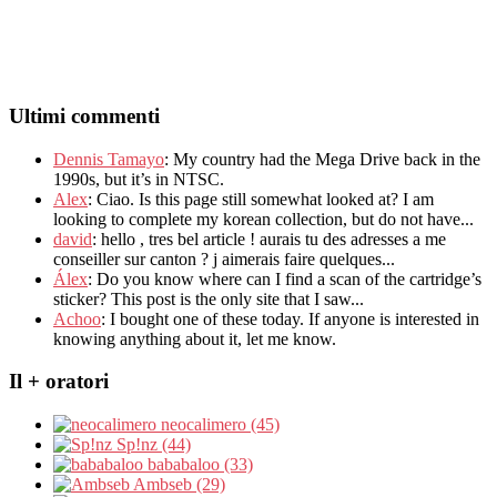
Ultimi commenti
Dennis Tamayo
:
My country had the Mega Drive back in the
1990s
,
but it’s in NTSC
.
Alex
: Ciao.
Is this page still somewhat looked at
?
I am
looking to complete my korean collection
,
but do not have..
.
david
:
hello
,
tres bel article
!
aurais tu des adresses a me
conseiller sur canton
?
j aimerais faire quelques..
.
Álex
: Do you know where can I find a scan of the cartridge’s
sticker? This post is the only site that I saw...
Achoo
: I bought one of these today. If anyone is interested in
knowing anything about it, let me know.
Il + oratori
neocalimero (45)
Sp!nz (44)
bababaloo (33)
Ambseb (29)