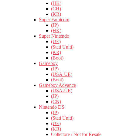
(HK)
(CH)
(KR)
Super Famicom
(JP)
(HK)
Super Nintendo
(UE)
(Stati Uniti)
(KR)
(Boot)
Gameboy
(JP)
(USA-UE)
(Boot)
Gameboy Advance
(USA-UE)
(JP)
(CN)
Nintendo DS
(JP)
(Stati Uniti)
(UE)
(KR)
Collettore / Not for Resale