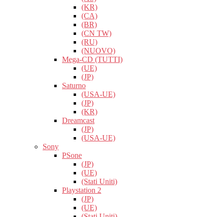
(KR)
(CA)
(BR)
(CN TW)
(RU)
(NUOVO)
Mega-CD (TUTTI)
(UE)
(JP)
Saturno
(USA-UE)
(JP)
(KR)
Dreamcast
(JP)
(USA-UE)
Sony
PSone
(JP)
(UE)
(Stati Uniti)
Playstation 2
(JP)
(UE)
(Stati Uniti)