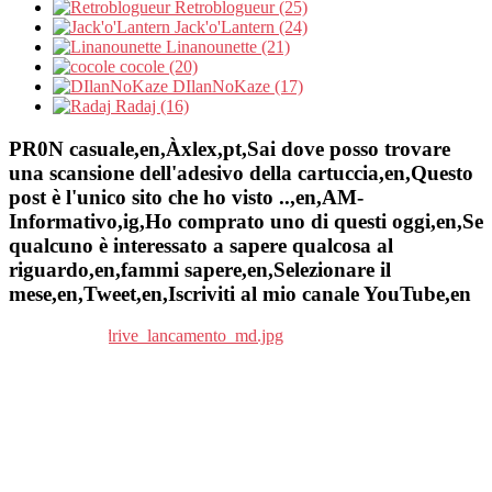
Retroblogueur (25)
Jack'o'Lantern (24)
Linanounette (21)
cocole (20)
DIlanNoKaze (17)
Radaj (16)
PR0N casuale,en,Àxlex,pt,Sai dove posso trovare
una scansione dell'adesivo della cartuccia,en,Questo
post è l'unico sito che ho visto ..,en,AM-
Informativo,ig,Ho comprato uno di questi oggi,en,Se
qualcuno è interessato a sapere qualcosa al
riguardo,en,fammi sapere,en,Selezionare il
mese,en,Tweet,en,Iscriviti al mio canale YouTube,en