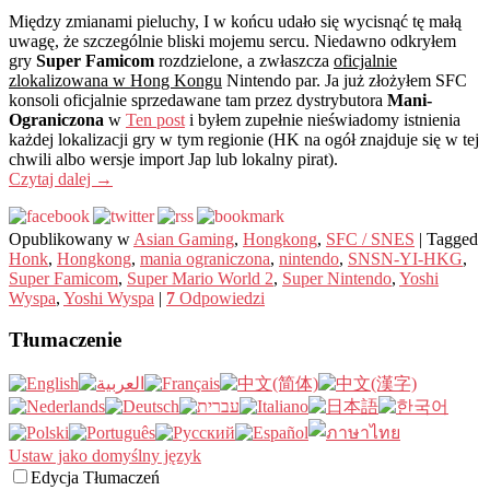
Między zmianami pieluchy, I w końcu udało się wycisnąć tę małą
uwagę, że szczególnie bliski mojemu sercu. Niedawno odkryłem
gry
Super Famicom
rozdzielone, a zwłaszcza
oficjalnie
zlokalizowana w Hong Kongu
Nintendo par. Ja już złożyłem SFC
konsoli oficjalnie sprzedawane tam przez dystrybutora
Mani-
Ograniczona
w
Ten post
i byłem zupełnie nieświadomy istnienia
każdej lokalizacji gry w tym regionie (HK na ogół znajduje się w tej
chwili albo wersje import Jap lub lokalny pirat).
Czytaj dalej
→
Opublikowany w
Asian Gaming
,
Hongkong
,
SFC / SNES
|
Tagged
Honk
,
Hongkong
,
mania ograniczona
,
nintendo
,
SNSN-YI-HKG
,
Super Famicom
,
Super Mario World 2
,
Super Nintendo
,
Yoshi
Wyspa
,
Yoshi Wyspa
|
7
Odpowiedzi
Tłumaczenie
Ustaw jako domyślny język
Edycja Tłumaczeń