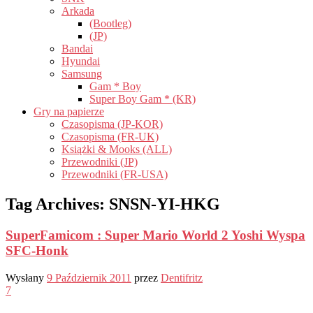
Arkada
(Bootleg)
(JP)
Bandai
Hyundai
Samsung
Gam * Boy
Super Boy Gam * (KR)
Gry na papierze
Czasopisma (JP-KOR)
Czasopisma (FR-UK)
Książki & Mooks (ALL)
Przewodniki (JP)
Przewodniki (FR-USA)
Tag Archives:
SNSN-YI-HKG
SuperFamicom : Super Mario World 2 Yoshi Wyspa
SFC-Honk
Wysłany
9 Październik 2011
przez
Dentifritz
7