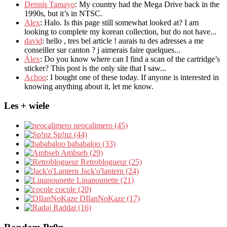
Dennis Tamayo
:
My country had the Mega Drive back in the
1990s
,
but it’s in NTSC
.
Alex
: Halo.
Is this page still somewhat looked at
?
I am
looking to complete my korean collection
,
but do not have..
.
david
:
hello
,
tres bel article
!
aurais tu des adresses a me
conseiller sur canton
?
j aimerais faire quelques..
.
Álex
: Do you know where can I find a scan of the cartridge’s
sticker? This post is the only site that I saw...
Achoo
: I bought one of these today. If anyone is interested in
knowing anything about it, let me know.
Les + wiele
neocalimero (45)
Sp!nz (44)
bababaloo (33)
Ambseb (29)
Retroblogueur (25)
Jack'o'lantern (24)
Linanounette (21)
cocole (20)
DIlanNoKaze (17)
Raddai (16)