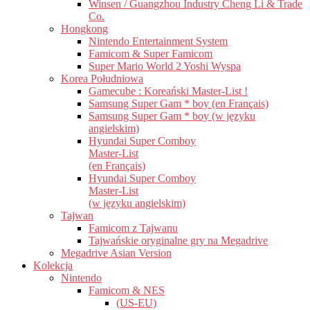
Winsen / Guangzhou Industry Cheng Li & Trade
Co.
Hongkong
Nintendo Entertainment System
Famicom & Super Famicom
Super Mario World 2 Yoshi Wyspa
Korea Południowa
Gamecube : Koreański Master-List !
Samsung Super Gam * boy (en Français)
Samsung Super Gam * boy (w języku
angielskim)
Hyundai Super Comboy
Master-List
(en Français)
Hyundai Super Comboy
Master-List
(w języku angielskim)
Tajwan
Famicom z Tajwanu
Tajwańskie oryginalne gry na Megadrive
Megadrive Asian Version
Kolekcja
Nintendo
Famicom & NES
(US-EU)