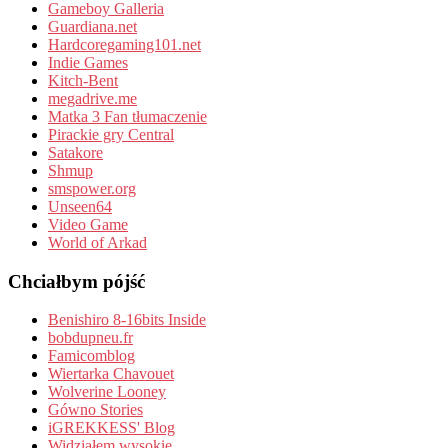
Gameboy Galleria
Guardiana.net
Hardcoregaming101.net
Indie Games
Kitch-Bent
megadrive.me
Matka 3 Fan tłumaczenie
Pirackie gry Central
Satakore
Shmup
smspower.org
Unseen64
Video Game
World of Arkad
Chciałbym pójść
Benishiro 8-16bits Inside
bobdupneu.fr
Famicomblog
Wiertarka Chavouet
Wolverine Looney
Gówno Stories
iGREKKESS' Blog
Widziałem wysokie