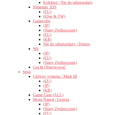
Kolektor / Nie do odsprzedaży
Nintendo 3DS
(EU)
(iQue & TW)
Gamecube
(JP)
(Stany Zjednoczone)
(EU)
(KR)
Nie do odsprzedaży / Demos
Wii
(JP)
(EU)
(Stany Zjednoczone)
Gra & Obserwować
Sega
Główny systemu / Mark III
(EU)
(JP)
(KR)
Game Gear (ALL)
Mega Napęd / Geneza
(JP)
(Stany Zjednoczone)
(EU)