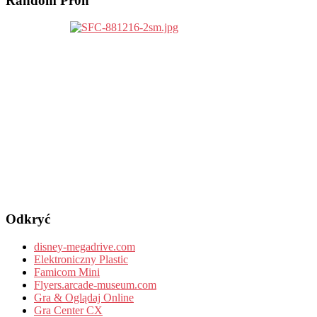
Random Pr0n
Odkryć
disney-megadrive.com
Elektroniczny Plastic
Famicom Mini
Flyers.arcade-museum.com
Gra & Oglądaj Online
Gra Center CX