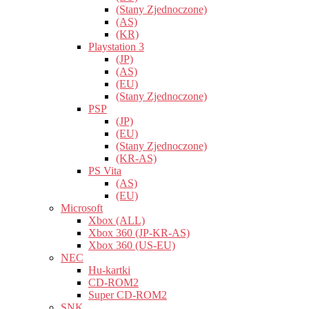
(Stany Zjednoczone)
(AS)
(KR)
Playstation 3
(JP)
(AS)
(EU)
(Stany Zjednoczone)
PSP
(JP)
(EU)
(Stany Zjednoczone)
(KR-AS)
PS Vita
(AS)
(EU)
Microsoft
Xbox (ALL)
Xbox 360 (JP-KR-AS)
Xbox 360 (US-EU)
NEC
Hu-kartki
CD-ROM2
Super CD-ROM2
SNK