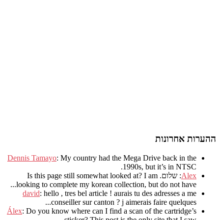
ההערות אחרונות
Dennis Tamayo
:
My country had the Mega Drive back in the
.
1990s
,
but it’s in NTSC
Alex
: שלום.
I am
?
Is this page still somewhat looked at
.
looking to complete my korean collection
,
but do not have..
david
:
hello
,
tres bel article
!
aurais tu des adresses a me
.
conseiller sur canton
?
j aimerais faire quelques..
Álex
: Do you know where can I find a scan of the cartridge’s
sticker? This post is the only site that I saw...