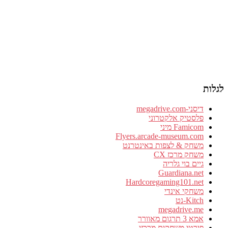
לגלות
דיסני-megadrive.com
פלסטיק אלקטרוני
Famicom מיני
Flyers.arcade-museum.com
משחק & לצפות באינטרנט
משחק מרכז CX
גיים בוי גלריה
Guardiana.net
Hardcoregaming101.net
משחקי אינדי
Kitch-נט
megadrive.me
אמא 3 תרגום מאוורר
פירטי משחקים מרכזי