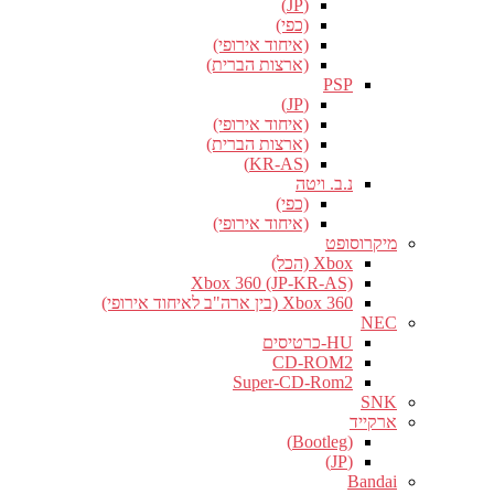
(JP)
(כפי)
(איחוד אירופי)
(ארצות הברית)
PSP
(JP)
(איחוד אירופי)
(ארצות הברית)
(KR-AS)
נ.ב. ויטה
(כפי)
(איחוד אירופי)
מיקרוסופט
Xbox (הכל)
Xbox 360 (JP-KR-AS)
Xbox 360 (בין ארה"ב לאיחוד אירופי)
NEC
HU-כרטיסים
CD-ROM2
Super-CD-Rom2
SNK
ארקייד
(Bootleg)
(JP)
Bandai