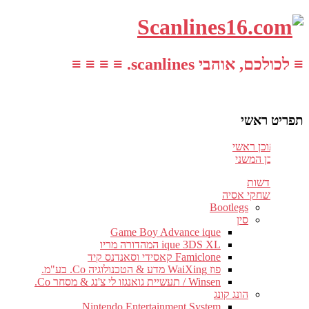
≡ לכולכם, אוהבי scanlines. ≡ ≡ ≡ ≡
תפריט ראשי
עבור לתוכן ראשי
דלג לתוכן המשני
חדשות
משחקי אסיה
Bootlegs
סין
Game Boy Advance ique
ique 3DS XL המהדורה מריו
Famiclone קאסידי וסאנדנס קיד
פוז WaiXing מדע & הטכנולוגיה Co. בע"מ.
Winsen / תעשיית גואנגזו לי צ'נג & מסחר Co.
הונג קונג
Nintendo Entertainment System