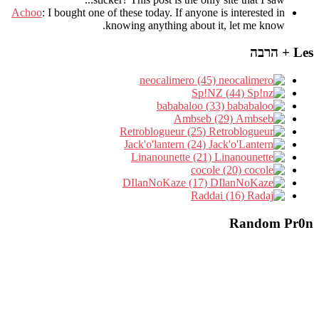
Achoo
: I bought one of these today. If anyone is interested in
knowing anything about it, let me know.
Les + הרבה
neocalimero (45)
Sp!NZ (44)
bababaloo (33)
Ambseb (29)
Retroblogueur (25)
Jack'o'lantern (24)
Linanounette (21)
cocole (20)
DIlanNoKaze (17)
Raddai (16)
Random Pr0n