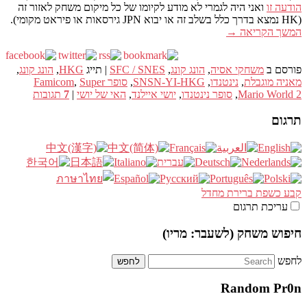
הודעה זו
ואני היה לגמרי לא מודע לקיומו של כל מיקום משחק לאזור זה
(HK נמצא בדרך כלל בשלב זה או יבוא JPN גירסאות או פיראט מקומי).
המשך הקריאה
→
פורסם ב
משחקי אסיה
,
הונג קונג
,
SFC / SNES
|
תייג
HKG
,
הונג קונג
,
מאניה מוגבלת
,
נינטנדו
,
SNSN-YI-HKG
,
סופר Famicom
Super
,
Mario World 2
,
סופר נינטנדו
,
יושי איילנד
,
האי של יושי
|
7
תגובות
תרגום
קבע כשפת ברירת מחדל
עריכת תרגום
חיפוש משחק (לשעבר: מריו)
לחפש
Random Pr0n