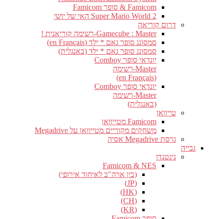
Famicom & סופר Famicom
Super Mario World 2 האי של יושי
דרום קוריאה
Gamecube : Master-רשימה קוריאנית !
סמסונג סופר גאם * ילד (en Français)
סמסונג סופר גאם * ילד (באנגלית)
יונדאי סופר Comboy
Master-רשימה
(en Français)
יונדאי סופר Comboy
Master-רשימה
(באנגלית)
טייוואן
Famicom מטייוואן
משחקים מקוריים מטייוואן על Megadrive
גרסת Megadrive אסיה
גבייה
נינטנדו
Famicom & NES
(בין ארה"ב לאיחוד אירופי)
(JP)
(HK)
(CH)
(KR)
סופר Famicom