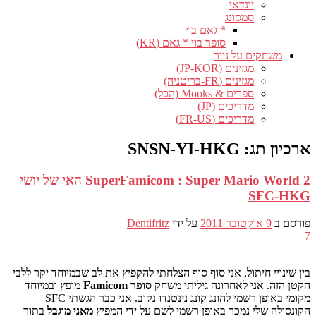
יונדאי
סמסונג
* גאם בוי
סופר בוי * גאם (KR)
משחקים על נייר
מגזינים (JP-KOR)
מגזינים (FR-בריטניה)
ספרים & Mooks (הכל)
מדריכים (JP)
מדריכים (FR-US)
ארכיון תג:
SNSN-YI-HKG
SuperFamicom : Super Mario World 2 האי של יושי
SFC-HKG
פורסם ב
9 אוקטובר 2011
על ידי
Dentifritz
7
בין שינויי חיתול, אני סוף סוף הצלחתי להקפיץ את לב שבמיוחד יקר ללבי
הקטן הזה. אני לאחרונה גיליתי משחק
סופר Famicom
מופץ ובמיוחד
מקומי באופן רשמי להונג קונג
נינטנדו נקוב. אני כבר הגשתי SFC
הקונסולה שלי נמכר באופן רשמי לשם על ידי המפיץ
מאני מוגבל
בתוך