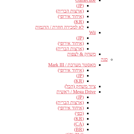
Gamecube
(JP)
(ארצות הברית)
(איחוד אירופי)
(KR)
לא למכירה חוזרת / הדגמות
Wii
(JP)
(איחוד אירופי)
(ארצות הברית)
משחק & לצפות
סגה
מאסטר מערכת / Mark III
(איחוד אירופי)
(JP)
(KR)
ציוד משחק (הכל)
Mega Drive / ראשית
(JP)
(ארצות הברית)
(איחוד אירופי)
(כפי)
(KR)
(CA)
(BR)