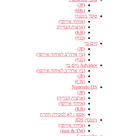
(JP)
(HK)
סופר נינטנדו
(איחוד אירופי)
(ארצות הברית)
(KR)
(מגף)
גיים בוי
(JP)
(בין ארה"ב לאיחוד אירופי)
(מגף)
Advance גיים בוי
(בין ארה"ב לאיחוד אירופי)
(JP)
(CN)
Nintendo DS
(JP)
(ארצות הברית)
(איחוד אירופי)
(KR)
אספן / לא למכירה חוזרת
נינטנדו 3DS
(איחוד אירופי)
(ique & TW)