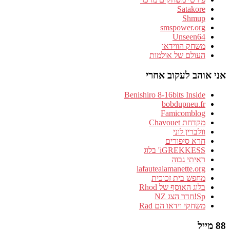
Satakore
Shmup
smspower.org
Unseen64
משחק הווידאו
העולם של אולמות
אני אוהב לעקוב אחרי
Benishiro 8-16bits Inside
bobdupneu.fr
Famicomblog
מקדחת Chavouet
וולברין לוני
חרא סיפורים
iGREKKESS' בלוג
ראיתי גבוה
lafautealamanette.org
מחפש בית זכוכית
בלוג האוסף של Rhod
Sp!חדר הצג NZ
משחקי וידאו הם Rad
88 מייל