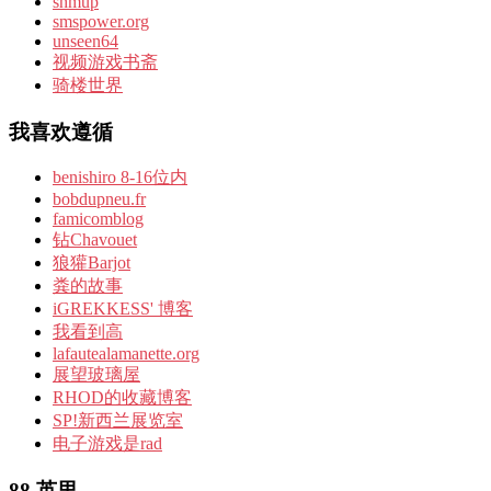
shmup
smspower.org
unseen64
视频游戏书斋
骑楼世界
我喜欢遵循
benishiro 8-16位内
bobdupneu.fr
famicomblog
钻Chavouet
狼獾Barjot
粪的故事
iGREKKESS' 博客
我看到高
lafautealamanette.org
展望玻璃屋
RHOD的收藏博客
SP!新西兰展览室
电子游戏是rad
88 英里