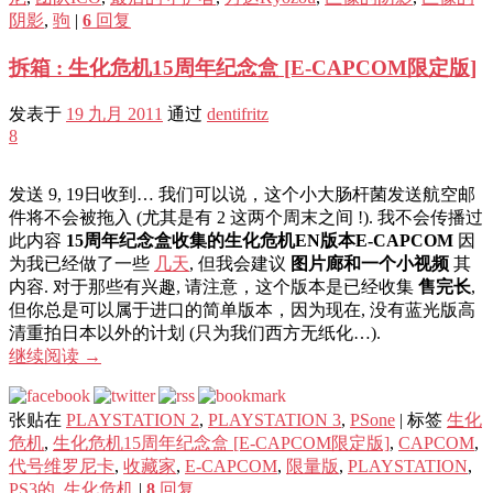
阴影
,
驹
|
6
回复
拆箱 : 生化危机15周年纪念盒 [E-CAPCOM限定版]
发表于
19 九月 2011
通过
dentifritz
8
发送 9, 19日收到… 我们可以说，这个小大肠杆菌发送航空邮
件将不会被拖入 (尤其是有 2 这两个周末之间 !). 我不会传播过
此内容
15周年纪念盒收集的生化危机EN版本E-CAPCOM
因
为我已经做了一些
几天
, 但我会建议
图片廊和一个小视频
其
内容. 对于那些有兴趣, 请注意，这个版本是已经收集
售完长
,
但你总是可以属于进口的简单版本，因为现在, 没有蓝光版高
清重拍日本以外的计划 (只为我们西方无纸化…).
继续阅读
→
张贴在
PLAYSTATION 2
,
PLAYSTATION 3
,
PSone
|
标签
生化
危机
,
生化危机15周年纪念盒 [E-CAPCOM限定版]
,
CAPCOM
,
代号维罗尼卡
,
收藏家
,
E-CAPCOM
,
限量版
,
PLAYSTATION
,
PS3的
,
生化危机
|
8
回复