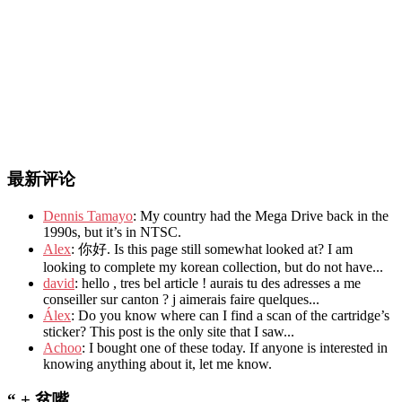
最新评论
Dennis Tamayo
: My country had the Mega Drive back in the
1990s, but it’s in NTSC.
Alex
: 你好. Is this page still somewhat looked at? I am
looking to complete my korean collection, but do not have...
david
: hello , tres bel article ! aurais tu des adresses a me
conseiller sur canton ? j aimerais faire quelques...
Álex
: Do you know where can I find a scan of the cartridge’s
sticker? This post is the only site that I saw...
Achoo
: I bought one of these today. If anyone is interested in
knowing anything about it, let me know.
“ + 贫嘴