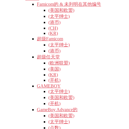
Famicom的 & 未列明在其他编号
(美国和欧盟)
(太平绅士)
(港币)
(CH)
(KR)
超级Famicom
(太平绅士)
(港币)
超级任天堂
(欧洲联盟)
(美国)
(KR)
(开机)
GAMEBOY
(太平绅士)
(美国和欧盟)
(开机)
GameBoy Advance的
(美国和欧盟)
(太平绅士)
(点数)