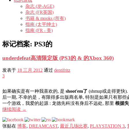
纸的游戏
杂志 (JP-AGE)
杂志 (FR英国)
书籍 & mooks (所有)
指南 (太平绅士)
指南 (FR - 美)
标记档案:
PS3的
underdefeat高清限定版 (PS3的 & 的Xbox 360)
发表于
18 三月 2012
通过
dentifritz
3
如果确实是有一种我喜欢的, 是
shoot'em了
(shmup或走得更快).
后一期, 不幸的是，有限得多出版商名单, 特别是如果只有那些
一个游戏，我爱的起源 : 龙德先科没有身后不远处, 那里
根据失
继续阅读
→
张贴在
博客
,
DREAMCAST
,
最近几场比赛
,
PLAYSTATION 3
,