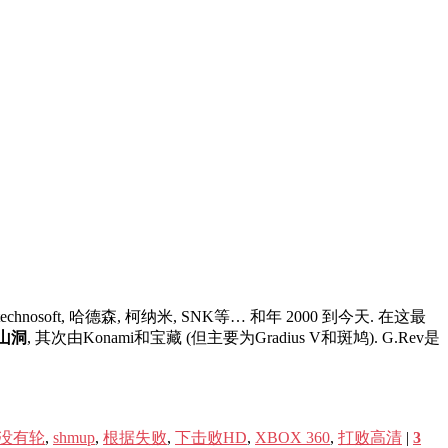
chnosoft, 哈德森, 柯纳米, SNK等… 和年 2000 到今天. 在这最
和山洞
, 其次由Konami和宝藏 (但主要为Gradius V和斑鸠). G.Rev是
没有轮
,
shmup
,
根据失败
,
下击败HD
,
XBOX 360
,
打败高清
|
3