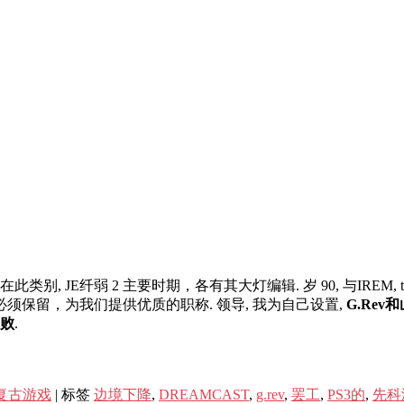
 在此类别, JE纤弱 2 主要时期，各有其大灯编辑. 岁 90, 与IREM, te
必须保留，为我们提供优质的职称. 领导, 我为自己设置,
G.Rev
败
.
复古游戏
|
标签
边境下降
,
DREAMCAST
,
g.rev
,
罢工
,
PS3的
,
先科