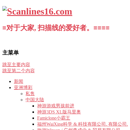
≡对于大家, 扫描线的爱好者。≡≡≡≡
主菜单
跳至主要内容
跳至第二个内容
新闻
亚洲博彩
私售
中国大陆
神游游戏男孩前进
神游3DS XL版马里奥
Famiclone小霸王
福州WaiXing科学 & 科技有限公司. 有限公司.