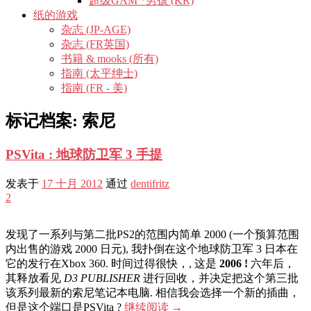
超级GAM *男孩 (KR)
纸的游戏
杂志 (JP-AGE)
杂志 (FR英国)
书籍 & mooks (所有)
指南 (太平绅士)
指南 (FR - 美)
标记档案:
索尼
PSVita : 地球防卫军 3 手提
发表于
17 十月 2012
通过
dentifritz
2
发现了一系列与第二批PS2的范围内简单 2000 (一个预算范围
内出售的游戏 2000 日元), 我扑倒在这个地球防卫军 3 日本在
它的发行在Xbox 360. 时间过得很快，, 这是
2006 !
六年后，
其释放看见
D3 PUBLISHER
进行回收，并决定把这个第三批
该系列最新的索尼笔记本电脑. 相信我会选择一个新的插曲，
但是这个端口是PSVita ?
继续阅读
→