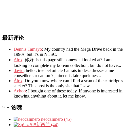
最新评论
Dennis Tamayo
: My country had the Mega Drive back in the
1990s, but it’s in NTSC.
Alex
: 你好. Is this page still somewhat looked at? I am
looking to complete my korean collection, but do not have...
david
: hello , tres bel article ! aurais tu des adresses a me
conseiller sur canton ? j aimerais faire quelques...
Álex
: Do you know where can I find a scan of the cartridge’s
sticker? This post is the only site that I saw...
Achoo
: I bought one of these today. If anyone is interested in
knowing anything about it, let me know.
“ + 贫嘴
neocalimero (45)
SP!新西兰 (44)