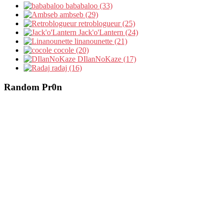
bababaloo (33)
ambseb (29)
retroblogueur (25)
Jack'o'Lantern (24)
linanounette (21)
cocole (20)
DIlanNoKaze (17)
radaj (16)
Random Pr0n