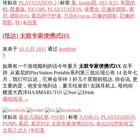
张贴在
PLAYSTATION 2
|
标签
集
,
fumito田
,
HD
,
ICO
,
有限的
框
,
限量版
,
NICO的
,
PLAYSTATION
,
保费盒
,
巨像的阴影
,
索
尼
,
团队ICO
,
最后的守护者
,
万达Kyozou
,
巨像的阴影
,
巨像的
阴影
,
驹
|
6
回复
[抵达] 太鼓专家便携式DX
发表于
10 八月 2011
通过
dentifritz
9
如果有一个游戏顺利的话今年夏天
太鼓专家便携式DX
在手
持. 从索尼的PlayStation Portable系列第三批出现公布 14 去年七
月，我们可以说，它将会等待 3 好几个星期前抵达. 你会说, 更
主要的是，他安全地到达，夏天结束前! 去跳耳机上, 母鸡你
横渡大西洋HAJIMARUTO!
继续阅读
→
张贴在
最近几场比赛
,
PSP的
|
标签
NAMCO
,
PLAYSTATION
,
PSP的
,
索尼
,
索尼PSP
,
太鼓专家便携式DX
,
各位DX想制表宝
太鼓之达人
|
9
回复