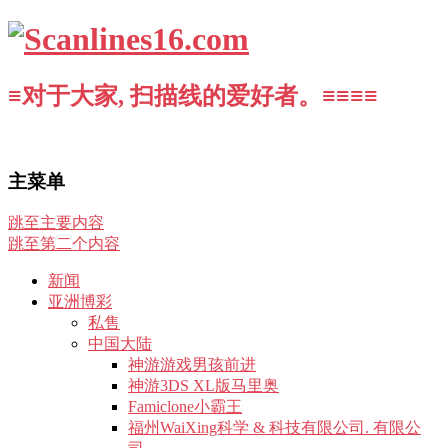
≡对于大家, 扫描线的爱好者。≡≡≡≡
主菜单
跳至主要内容
跳至第二个内容
新闻
亚洲博彩
私售
中国大陆
神游游戏男孩前进
神游3DS XL版马里奥
Famiclone小霸王
福州WaiXing科学 & 科技有限公司. 有限公