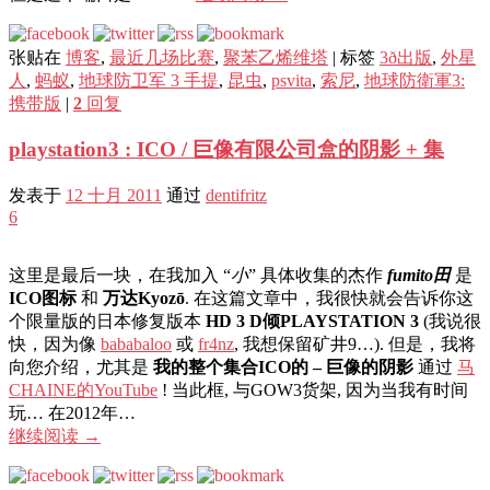
张贴在
博客
,
最近几场比赛
,
聚苯乙烯维塔
|
标签
3ð出版
,
外星
人
,
蚂蚁
,
地球防卫军 3 手提
,
昆虫
,
psvita
,
索尼
,
地球防衛軍3:
携带版
|
2
回复
playstation3 : ICO / 巨像有限公司盒的阴影 + 集
发表于
12 十月 2011
通过
dentifritz
6
这里是最后一块，在我加入 “
小
” 具体收集的杰作
fumito田
是
ICO图标
和
万达Kyozō
. 在这篇文章中，我很快就会告诉你这
个限量版的日本修复版本
HD 3 D​​倾PLAYSTATION 3
(我说很
快，因为像
bababaloo
或
fr4nz
, 我想保留矿井9…). 但是，我将
向您介绍，尤其是
我的整个集合ICO的 – 巨像的阴影
通过
马
CHAIN​​E的YouTube
! 当此框, 与GOW3货架, 因为当我有时间
玩… 在2012年…
继续阅读
→