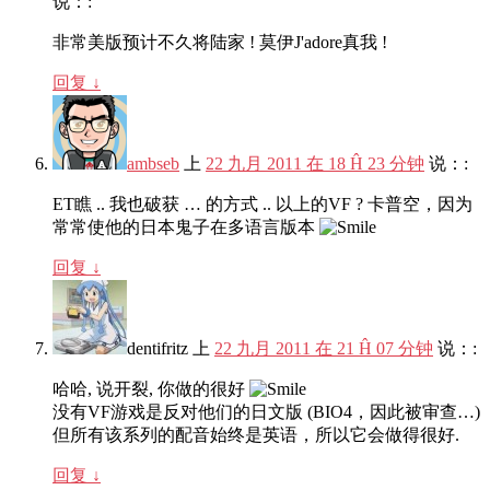
说：:
非常美版预计不久将陆家 ! 莫伊J'adore真我 !
回复
↓
ambseb
上
22 九月 2011 在 18 Ĥ 23 分钟
说：:
ET瞧 .. 我也破获 … 的方式 .. 以上的VF ? 卡普空，因为
常常使他的日本鬼子在多语言版本
回复
↓
dentifritz
上
22 九月 2011 在 21 Ĥ 07 分钟
说：:
哈哈, 说开裂, 你做的很好
没有VF游戏是反对他们的日文版 (BIO4，因此被审查…)
但所有该系列的配音始终是英语，所以它会做得很好.
回复
↓