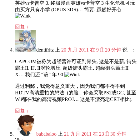
英雄vs卡普空 3, 终极漫画英雄vs卡普空 3 生化危机可玩
由买方只有小学 (OPUS 3DS)… 简要. 虽然好开心
回复
↓
dentifritz
上
20 九月 2011 在 9 Ĥ 20 分钟
说：:
CAPCOM被称为超经营许可证到骨头, 这是不是新, 街头
霸王II, II', II涡轮增压, 超级街头霸王, 超级街头霸王II
X… 我们还 “该” 年 90
通过利弊，我觉得意义重大，因为我们都不得不到
HDTV高清重拍的想法. (的脸，你会采取PS2或GC, 甚至
Wii都在我的高清视频PROJ… 这是不漂亮老CRT相比).
回复
↓
bababaloo
上
21 九月 2011 在 23 Ĥ 30 分钟