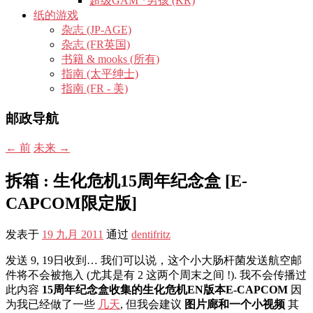
超级GAM *男孩 (KR)
纸的游戏
杂志 (JP-AGE)
杂志 (FR英国)
书籍 & mooks (所有)
指南 (太平绅士)
指南 (FR - 美)
邮政导航
←
前
未来
→
拆箱 : 生化危机15周年纪念盒 [E-
CAPCOM限定版]
发表于
19 九月 2011
通过
dentifritz
发送 9, 19日收到… 我们可以说，这个小大肠杆菌发送航空邮
件将不会被拖入 (尤其是有 2 这两个周末之间 !). 我不会传播过
此内容
15周年纪念盒收集的生化危机EN版本E-CAPCOM
因
为我已经做了一些
几天
, 但我会建议
图片廊和一个小视频
其