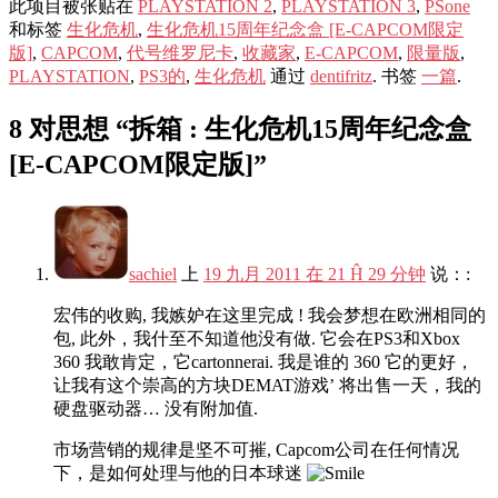
此项目被张贴在
PLAYSTATION 2
,
PLAYSTATION 3
,
PSone
和标签
生化危机
,
生化危机15周年纪念盒 [E-CAPCOM限定
版]
,
CAPCOM
,
代号维罗尼卡
,
收藏家
,
E-CAPCOM
,
限量版
,
PLAYSTATION
,
PS3的
,
生化危机
通过
dentifritz
. 书签
一篇
.
8 对思想 “
拆箱 : 生化危机15周年纪念盒
[E-CAPCOM限定版]
”
sachiel
上
19 九月 2011 在 21 Ĥ 29 分钟
说：:
宏伟的收购, 我嫉妒在这里完成 ! 我会梦想在欧洲相同的
包, 此外，我什至不知道他没有做. 它会在PS3和Xbox
360 我敢肯定，它cartonnerai. 我是谁的 360 它的更好，
让我有这个崇高的方块DEMAT游戏’ 将出售一天，我的
硬盘驱动器… 没有附加值.
市场营销的规律是坚不可摧, Capcom公司在任何情况
下，是如何处理与他的日本球迷