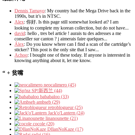
Dennis Tamayo
: My country had the Mega Drive back in the
1990s, but it’s in NTSC.
Alex
: 你好. Is this page still somewhat looked at? I am
looking to complete my korean collection, but do not have...
david
: hello , tres bel article ! aurais tu des adresses a me
conseiller sur canton ? j aimerais faire quelques...
Álex
: Do you know where can I find a scan of the cartridge’s
sticker? This post is the only site that I saw...
Achoo
: I bought one of these today. If anyone is interested in
knowing anything about it, let me know.
“ + 贫嘴
neocalimero (45)
SP!新西兰 (44)
bababaloo (33)
ambseb (29)
retroblogueur (25)
Jack'o'Lantern (24)
linanounette (21)
cocole (20)
DIlanNoKaze (17)
radaj (16)