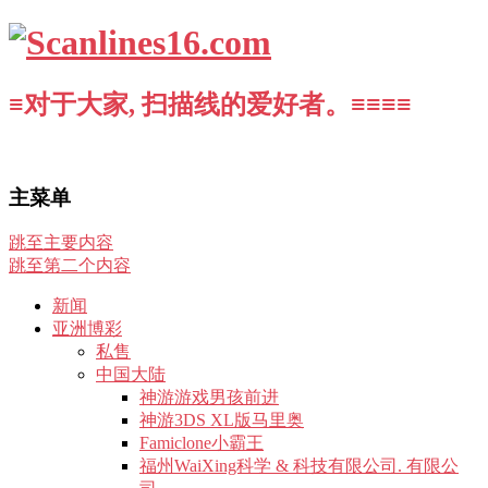
≡对于大家, 扫描线的爱好者。≡≡≡≡
主菜单
跳至主要内容
跳至第二个内容
新闻
亚洲博彩
私售
中国大陆
神游游戏男孩前进
神游3DS XL版马里奥
Famiclone小霸王
福州WaiXing科学 & 科技有限公司. 有限公