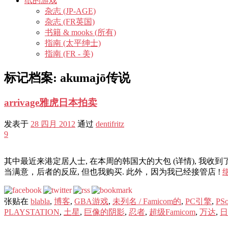
纸的游戏
杂志 (JP-AGE)
杂志 (FR英国)
书籍 & mooks (所有)
指南 (太平绅士)
指南 (FR - 美)
标记档案:
akumajō传说
arrivage雅虎日本拍卖
发表于
28 四月 2012
通过
dentifritz
9
其中最近来港定居人士, 在本周的韩国大的大包 (详情), 我收
当满意，后者的反应, 但也我购买. 此外，因为我已经接管店 !
张贴在
blabla
,
博客
,
GBA游戏
,
未列名 / Famicom的
,
PC引擎
,
PS
PLAYSTATION
,
土星
,
巨像的阴影
,
忍者
,
超级Famicom
,
万达
,
日