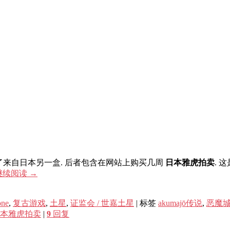
到了来自日本另一盒. 后者包含在网站上购买几周
日本雅虎拍卖
. 
继续阅读
→
one
,
复古游戏
,
土星
,
证监会 / 世嘉土星
|
标签
akumajō传说
,
恶魔
本雅虎拍卖
|
9
回复