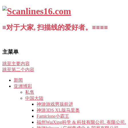
≡对于大家, 扫描线的爱好者。≡≡≡≡
主菜单
跳至主要内容
跳至第二个内容
新闻
亚洲博彩
私售
中国大陆
神游游戏男孩前进
神游3DS XL版马里奥
Famiclone小霸王
福州WaiXing科学 & 科技有限公司. 有限公司.