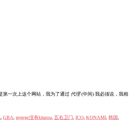
这是第一次上这个网站，我为了通过
代理
(中间) 我必须说，我相
城
,
GBA
,
gegege没有kitarou
,
五右卫门
,
ICO
,
KONAMI
,
韩国
,