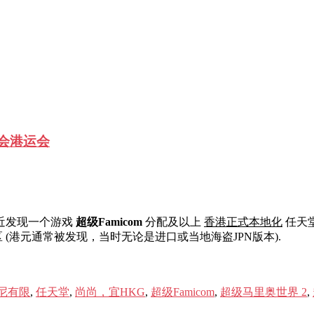
证监会港运会
最近发现一个游戏
超级Famicom
分配及以上
香港正式本地化
任天
(港元通常被发现，当时无论是进口或当地海盗JPN版本).
尼有限
,
任天堂
,
尚尚，宜HKG
,
超级Famicom
,
超级马里奥世界 2
,