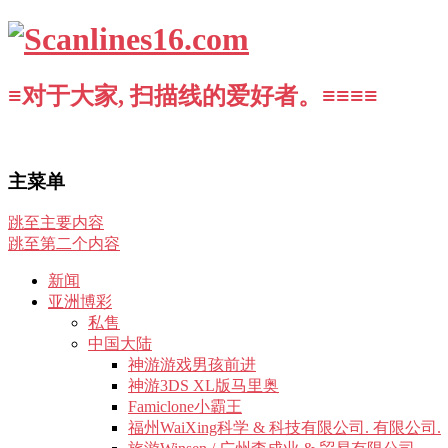
≡对于大家, 扫描线的爱好者。≡≡≡≡
主菜单
跳至主要内容
跳至第二个内容
新闻
亚洲博彩
私售
中国大陆
神游游戏男孩前进
神游3DS XL版马里奥
Famiclone小霸王
福州WaiXing科学 & 科技有限公司. 有限公司.