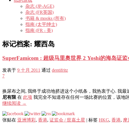
纸的游戏
杂志 (JP-AGE)
杂志 (FR英国)
书籍 & mooks (所有)
指南 (太平绅士)
指南 (FR - 美)
标记档案:
耀西岛
SuperFamicom : 超级马里奥世界 2 Yoshi的海岛
发表于
9 十月 2011
通过
dentifritz
7
换尿布之间, 我终于成功地挤进这个小纸条，我热衷于心. 我
尼有限
在
此项
我完全不知道存在任何一场比赛的位置，该地区 
继续阅读
→
张贴在
亚洲博彩
,
香港
,
证监会 / 世嘉土星
|
标签
HKG
,
香港
,
摩