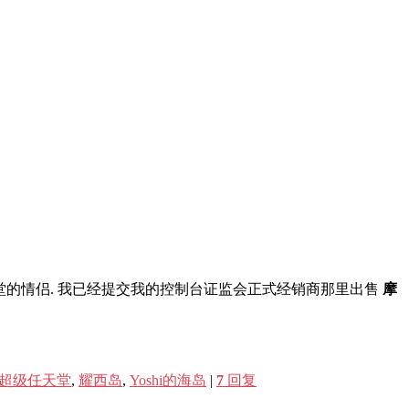
堂的情侣. 我已经提交我的控制台证监会正式经销商那里出售
摩
超级任天堂
,
耀西岛
,
Yoshi的海岛
|
7
回复