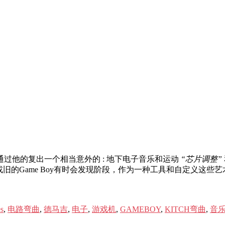
他通过他的复出一个相当意外的 : 地下电子音乐和运动
“芯片调整”
器或旧的Game Boy有时会发现阶段，作为一种工具和自定义这些艺
es
,
电路弯曲
,
德马吉
,
电子
,
游戏机
,
GAMEBOY
,
KITCH弯曲
,
音