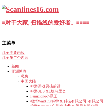
≡对于大家, 扫描线的爱好者。≡≡≡≡
主菜单
跳至主要内容
跳至第二个内容
新闻
亚洲博彩
私售
中国大陆
神游游戏男孩前进
神游3DS XL版马里奥
Famiclone小霸王
福州WaiXing科学 & 科技有限公司. 有限公司.