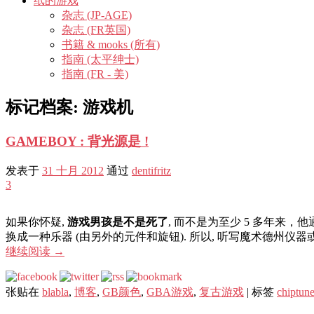
纸的游戏
杂志 (JP-AGE)
杂志 (FR英国)
书籍 & mooks (所有)
指南 (太平绅士)
指南 (FR - 美)
标记档案:
游戏机
GAMEBOY : 背光源是 !
发表于
31 十月 2012
通过
dentifritz
3
如果你怀疑,
游戏男孩是不是死了
, 而不是为至少 5 多年来，
换成一种乐器 (由另外的元件和旋钮). 所以, 听写魔术德州仪
继续阅读
→
张贴在
blabla
,
博客
,
GB颜色
,
GBA游戏
,
复古游戏
|
标签
chiptun