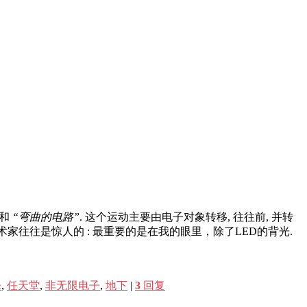
和
“弯曲的电路”
. 这个运动主要由电子对象转移, 往往前, 并转
术家往往是惊人的 : 最重要的是在我的眼里，除了LED的背光.
乐
,
任天堂
,
非无限电子
,
地下
|
3
回复