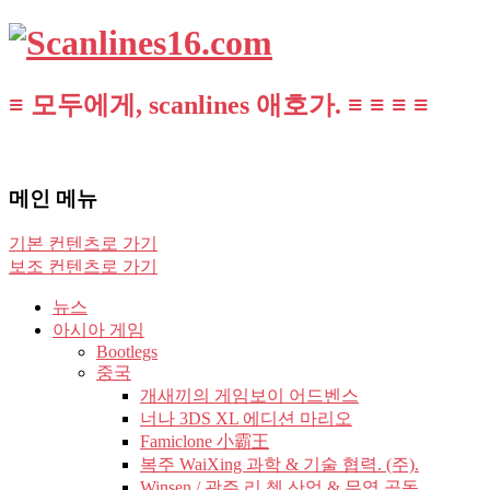
≡ 모두에게, scanlines 애호가. ≡ ≡ ≡ ≡
메인 메뉴
기본 컨텐츠로 가기
보조 컨텐츠로 가기
뉴스
아시아 게임
Bootlegs
중국
개새끼의 게임보이 어드벤스
너나 3DS XL 에디션 마리오
Famiclone 小霸王
복주 WaiXing 과학 & 기술 협력. (주).
Winsen / 광주 리 쳉 산업 & 무역 공동.