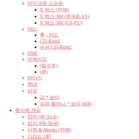
마이크로 소프트
X 박스 (전체)
X 박스 360 (JP-KR-AS)
X 박스 360 (US-EU)
NEC
후 - 카드
CD-Rom2
슈퍼 CD-Rom2
SNK
아케이드
(밀수주)
(JP)
반다이
현대
삼성
감 * 보이
슈퍼 할머니 * 보이 (KR)
종이에 게임
잡지 (JP-AGE)
잡지 (FR-영국)
서적 & Mooks (전체)
가이드 (JP)