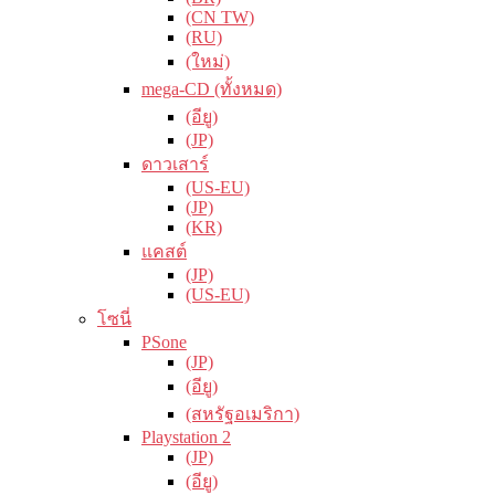
(CN TW)
(RU)
(ใหม่)
mega-CD (ทั้งหมด)
(อียู)
(JP)
ดาวเสาร์
(US-EU)
(JP)
(KR)
แคสต์
(JP)
(US-EU)
โซนี่
PSone
(JP)
(อียู)
(สหรัฐอเมริกา)
Playstation 2
(JP)
(อียู)