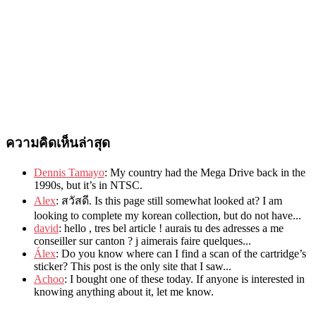
ความคิดเห็นล่าสุด
Dennis Tamayo
:
My country had the Mega Drive back in the
1990s
,
but it’s in NTSC
.
Alex
: สวัสดี.
Is this page still somewhat looked at
?
I am
looking to complete my korean collection
,
but do not have..
.
david
:
hello
,
tres bel article
!
aurais tu des adresses a me
conseiller sur canton
?
j aimerais faire quelques..
.
Álex
: Do you know where can I find a scan of the cartridge’s
sticker? This post is the only site that I saw...
Achoo
: I bought one of these today. If anyone is interested in
knowing anything about it, let me know.