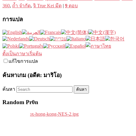
360
,
ถ้ำ จำกัด
,
จิ True Kei มีด
|
9
ตอบ
การแปล
ตั้งเป็นภาษาเริ่มต้น
แก้ไขการแปล
ค้นหาเกม (อดีต: มาริโอ)
ค้นหา
Random Pr0n