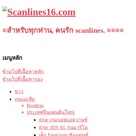
≡สำหรับทุกท่าน, คนรัก scanlines. ≡≡≡≡
เมนูหลัก
ข้ามไปที่เนื้อหาหลัก
ข้ามไปที่เนื้อหารอง
ข่าว
เกมเอเชีย
Bootlegs
ประเทศจีนแผ่นดินใหญ่
iQue เกมบอยแอดวานซ์
iQue 3DS XL รุ่นมาริโอ
เด็ก Famiclone ซันแดนซ์