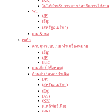
(KR)
ไม่ได้สำหรับการขาย / สาธิตการใช้งาน
Wii
(JP)
(อียู)
(สหรัฐอเมริกา)
เกม & ชม
เซก้า
ควบคุมระบบ / III ทำเครื่องหมาย
(อียู)
(JP)
(KR)
เกมเกียร์ (ทั้งหมด)
ล้านขับ / แหล่งกำเนิด
(JP)
(สหรัฐอเมริกา)
(อียู)
(AS)
(KR)
(แคลิฟอร์เนีย)
(BR)