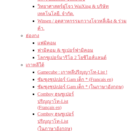
วิทยาศาสตร์ฝูโจว WaiXing & บริษัท
เทคโนโลยี. จำกัด.
Winsen / อุตสาหกรรมกวางโจวหลี่เฉิง & ร่วม
ค้า.
ฮ่องกง
แฟมิคอม
ฟามิคอม & ซูเปอร์ฟามิคอม
โลกซูเปอร์มาริโอ 2 โยชิไอส์แลนด์
เกาหลีใต้
Gamecube : เกาหลีปริญญาโท-List !
ซัมซุงซุปเปอร์ Gam เด็ก * (Français en)
ซัมซุงซุปเปอร์ Gam เด็ก * (ในภาษาอังกฤษ)
Comboy ฮุนซูเปอร์
ปริญญาโท-List
(Français en)
Comboy ฮุนซูเปอร์
ปริญญาโท-List
(ในภาษาอังกฤษ)