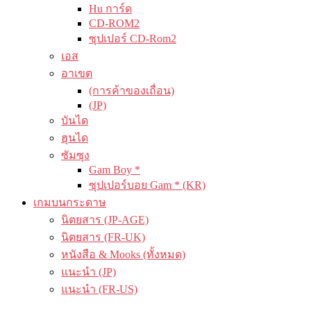
Hu การ์ด
CD-ROM2
ซุปเปอร์ CD-Rom2
เอส
อาเขต
(การค้าของเถื่อน)
(JP)
บันได
ฮุนได
ซัมซุง
Gam Boy *
ซุปเปอร์บอย Gam * (KR)
เกมบนกระดาษ
นิตยสาร (JP-AGE)
นิตยสาร (FR-UK)
หนังสือ & Mooks (ทั้งหมด)
แนะนำ (JP)
แนะนำ (FR-US)