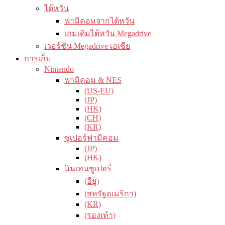
ไต้หวัน
ฟามิคอมจากไต้หวัน
เกมเดิมไต้หวัน Megadrive
เวอร์ชั่น Megadrive เอเชีย
การเก็บ
Nintendo
ฟามิคอม & NES
(US-EU)
(JP)
(HK)
(CH)
(KR)
ซูเปอร์ฟามิคอม
(JP)
(HK)
นินเทนซูเปอร์
(อียู)
(สหรัฐอเมริกา)
(KR)
(รองเท้า)