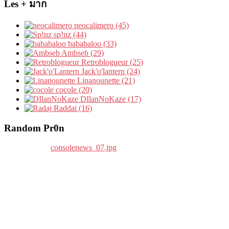
Les + มาก
neocalimero (45)
sp!nz (44)
bababaloo (33)
Ambseb (29)
Retroblogueur (25)
Jack'o'lantern (24)
Linanounette (21)
cocole (20)
DIlanNoKaze (17)
Raddai (16)
Random Pr0n