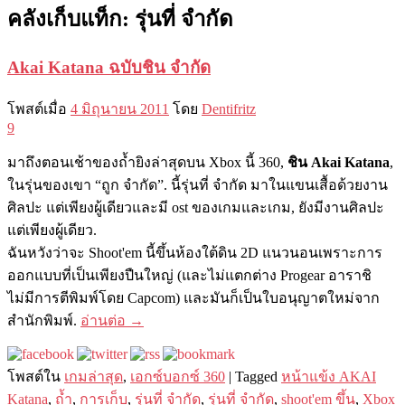
คลังเก็บแท็ก:
รุ่นที่ จำกัด
Akai Katana ฉบับชิน จำกัด
โพสต์เมื่อ
4 มิถุนายน 2011
โดย
Dentifritz
9
มาถึงตอนเช้าของถ้ำยิงล่าสุดบน Xbox นี้ 360,
ชิน Akai Katana
,
ในรุ่นของเขา “ถูก จำกัด”. นี้รุ่นที่ จำกัด มาในแขนเสื้อด้วยงาน
ศิลปะ แต่เพียงผู้เดียวและมี ost ของเกมและเกม, ยังมีงานศิลปะ
แต่เพียงผู้เดียว.
ฉันหวังว่าจะ Shoot'em นี้ขึ้นห้องใต้ดิน 2D แนวนอนเพราะการ
ออกแบบที่เป็นเพียงปืนใหญ่ (และไม่แตกต่าง Progear อาราชิ
ไม่มีการตีพิมพ์โดย Capcom) และมันก็เป็นใบอนุญาตใหม่จาก
สำนักพิมพ์.
อ่านต่อ
→
โพสต์ใน
เกมล่าสุด
,
เอกซ์บอกซ์ 360
|
Tagged
หน้าแข้ง AKAI
Katana
,
ถ้ำ
,
การเก็บ
,
รุ่นที่ จำกัด
,
รุ่นที่ จำกัด
,
shoot'em ขึ้น
,
Xbox