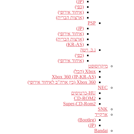
(JP)
(כפי)
(איחוד אירופי)
(ארצות הברית)
PSP
(JP)
(איחוד אירופי)
(ארצות הברית)
(KR-AS)
נ.ב. ויטה
(כפי)
(איחוד אירופי)
מיקרוסופט
Xbox (הכל)
Xbox 360 (JP-KR-AS)
Xbox 360 (בין ארה"ב לאיחוד אירופי)
NEC
HU-כרטיסים
CD-ROM2
Super-CD-Rom2
SNK
ארקייד
(Bootleg)
(JP)
Bandai