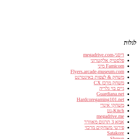
לגלות
דיסני-megadrive.com
פלסטיק אלקטרוני
Famicom מיני
Flyers.arcade-museum.com
משחק & לצפות באינטרנט
משחק מרכז CX
גיים בוי גלריה
Guardiana.net
Hardcoregaming101.net
משחקי אינדי
Kitch-נט
megadrive.me
אמא 3 תרגום מאוורר
פירטי משחקים מרכזי
Satakore
Shmup