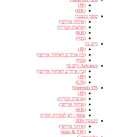
(JP)
(HK)
סופר נינטנדו
(איחוד אירופי)
(ארצות הברית)
(KR)
(מגף)
גיים בוי
(JP)
(בין ארה"ב לאיחוד אירופי)
(מגף)
Advance גיים בוי
(בין ארה"ב לאיחוד אירופי)
(JP)
(CN)
Nintendo DS
(JP)
(ארצות הברית)
(איחוד אירופי)
(KR)
אספן / לא למכירה חוזרת
נינטנדו 3DS
(איחוד אירופי)
(ique & TW)