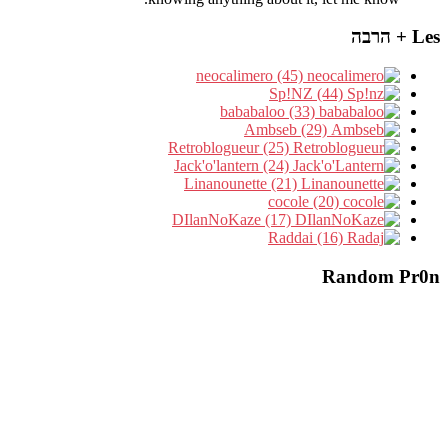
Les + הרבה
neocalimero (45)
Sp!NZ (44)
bababaloo (33)
Ambseb (29)
Retroblogueur (25)
Jack'o'lantern (24)
Linanounette (21)
cocole (20)
DIlanNoKaze (17)
Raddai (16)
Random Pr0n