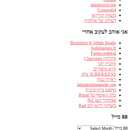
smspower.org
Unseen64
משחק הווידאו
העולם של אולמות
אני אוהב לעקוב אחרי
Benishiro 8-16bits Inside
bobdupneu.fr
Famicomblog
מקדחת Chavouet
וולברין לוני
חרא סיפורים
iGREKKESS' בלוג
ראיתי גבוה
lafautealamanette.org
מחפש בית זכוכית
בלוג האוסף של Rhod
Sp!חדר הצג NZ
משחקי וידאו הם Rad
88 מייל
88 מייל