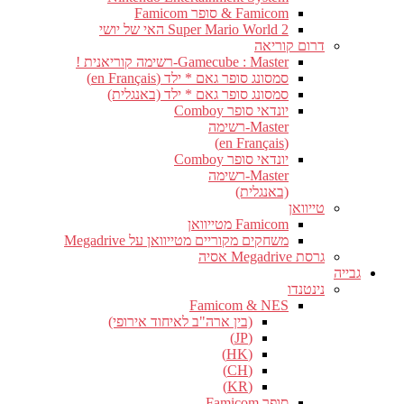
Famicom & סופר Famicom
Super Mario World 2 האי של יושי
דרום קוריאה
Gamecube : Master-רשימה קוריאנית !
סמסונג סופר גאם * ילד (en Français)
סמסונג סופר גאם * ילד (באנגלית)
יונדאי סופר Comboy
Master-רשימה
(en Français)
יונדאי סופר Comboy
Master-רשימה
(באנגלית)
טייוואן
Famicom מטייוואן
משחקים מקוריים מטייוואן על Megadrive
גרסת Megadrive אסיה
גבייה
נינטנדו
Famicom & NES
(בין ארה"ב לאיחוד אירופי)
(JP)
(HK)
(CH)
(KR)
סופר Famicom