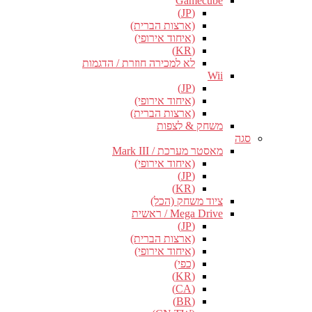
Gamecube
(JP)
(ארצות הברית)
(איחוד אירופי)
(KR)
לא למכירה חוזרת / הדגמות
Wii
(JP)
(איחוד אירופי)
(ארצות הברית)
משחק & לצפות
סגה
מאסטר מערכת / Mark III
(איחוד אירופי)
(JP)
(KR)
ציוד משחק (הכל)
Mega Drive / ראשית
(JP)
(ארצות הברית)
(איחוד אירופי)
(כפי)
(KR)
(CA)
(BR)