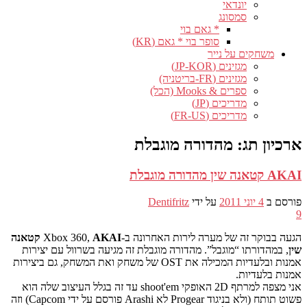
יונדאי
סמסונג
* גאם בוי
סופר בוי * גאם (KR)
משחקים על נייר
מגזינים (JP-KOR)
מגזינים (FR-בריטניה)
ספרים & Mooks (הכל)
מדריכים (JP)
מדריכים (FR-US)
ארכיון תג:
מהדורה מוגבלת
AKAI קטאנה שין מהדורה מוגבלת
פורסם ב
4 יוני 2011
על ידי
Dentifritz
9
הגעה בבוקר זה של מערה לירות האחרונה ב-Xbox 360,
AKAI קטאנה
שין
, במהדורתו “מוגבל”. מהדורה מוגבלת זה מגיעה בשרוול עם יצירות
אמנות ובלעדיות המכילה את OST של משחק ואת המשחק, גם ביצירות
אמנות בלעדיות.
אני מצפה למרתף 2D האופקי shoot'em עד זה בגלל העיצוב שלה הוא
פשוט תותח (ולא בניגוד Progear לא Arashi פורסם על ידי Capcom) וזה