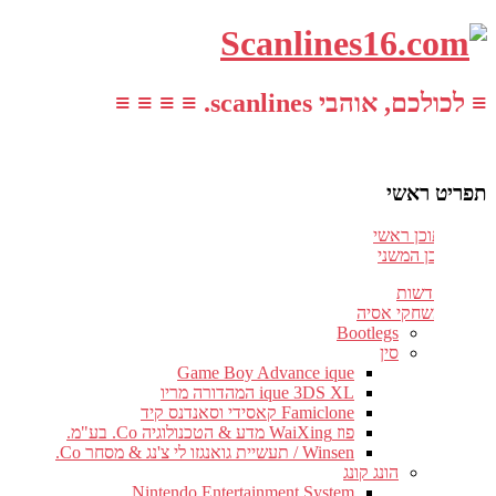
≡ לכולכם, אוהבי scanlines. ≡ ≡ ≡ ≡
תפריט ראשי
עבור לתוכן ראשי
דלג לתוכן המשני
חדשות
משחקי אסיה
Bootlegs
סין
Game Boy Advance ique
ique 3DS XL המהדורה מריו
Famiclone קאסידי וסאנדנס קיד
פוז WaiXing מדע & הטכנולוגיה Co. בע"מ.
Winsen / תעשיית גואנגזו לי צ'נג & מסחר Co.
הונג קונג
Nintendo Entertainment System