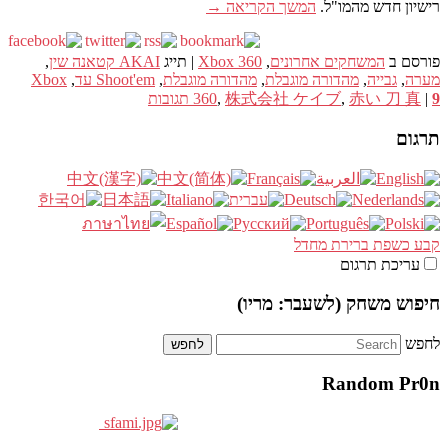
רישיון חדש מהמו"ל.
המשך הקריאה
→
פורסם ב
המשחקים אחרונים
,
Xbox 360
|
תייג
AKAI קטאנה שין
,
מערה
,
גבייה
,
מהדורה מוגבלת
,
מהדורה מוגבלת
,
Shoot'em עד
,
Xbox
9
|
赤い 刀 真
,
株式会社 ケイブ
,
360
תגובות
תרגום
קבע כשפת ברירת מחדל
עריכת תרגום
חיפוש משחק (לשעבר: מריו)
לחפש
Random Pr0n