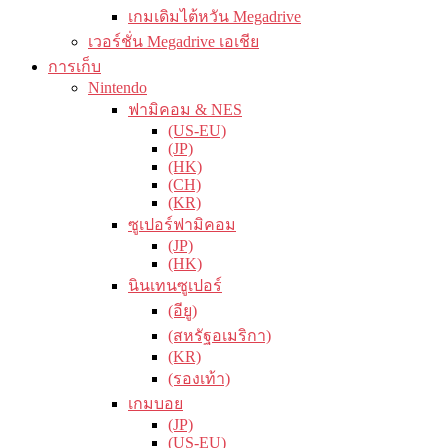
เกมเดิมไต้หวัน Megadrive
เวอร์ชั่น Megadrive เอเชีย
การเก็บ
Nintendo
ฟามิคอม & NES
(US-EU)
(JP)
(HK)
(CH)
(KR)
ซูเปอร์ฟามิคอม
(JP)
(HK)
นินเทนซูเปอร์
(อียู)
(สหรัฐอเมริกา)
(KR)
(รองเท้า)
เกมบอย
(JP)
(US-EU)