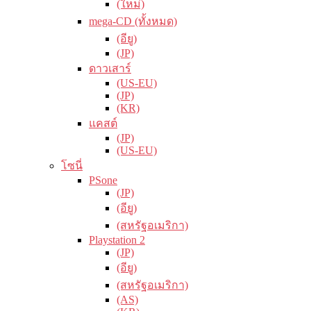
(ใหม่)
mega-CD (ทั้งหมด)
(อียู)
(JP)
ดาวเสาร์
(US-EU)
(JP)
(KR)
แคสต์
(JP)
(US-EU)
โซนี่
PSone
(JP)
(อียู)
(สหรัฐอเมริกา)
Playstation 2
(JP)
(อียู)
(สหรัฐอเมริกา)
(AS)