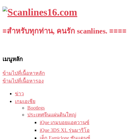
≡สำหรับทุกท่าน, คนรัก scanlines. ≡≡≡≡
เมนูหลัก
ข้ามไปที่เนื้อหาหลัก
ข้ามไปที่เนื้อหารอง
ข่าว
เกมเอเชีย
Bootlegs
ประเทศจีนแผ่นดินใหญ่
iQue เกมบอยแอดวานซ์
iQue 3DS XL รุ่นมาริโอ
เด็ก Famiclone ซันแดนซ์