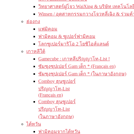
วิทยาศาสตร์ฝูโจว WaiXing & บริษัท เทคโนโลยี
Winsen / อุตสาหกรรมกวางโจวหลี่เฉิง & ร่วมค้
ฮ่องกง
แฟมิคอม
ฟามิคอม & ซูเปอร์ฟามิคอม
โลกซูเปอร์มาริโอ 2 โยชิไอส์แลนด์
เกาหลีใต้
Gamecube : เกาหลีปริญญาโท-List !
ซัมซุงซุปเปอร์ Gam เด็ก * (Français en)
ซัมซุงซุปเปอร์ Gam เด็ก * (ในภาษาอังกฤษ)
Comboy ฮุนซูเปอร์
ปริญญาโท-List
(Français en)
Comboy ฮุนซูเปอร์
ปริญญาโท-List
(ในภาษาอังกฤษ)
ไต้หวัน
ฟามิคอมจากไต้หวัน