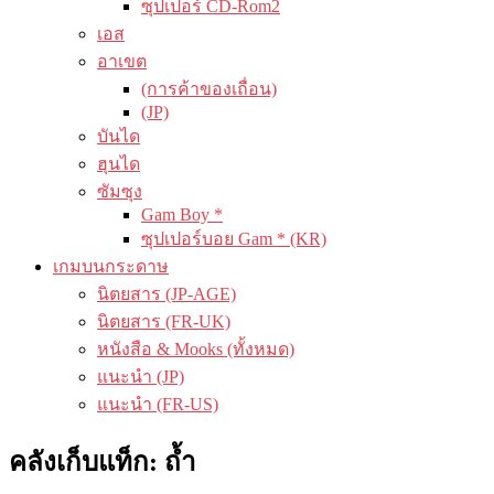
ซุปเปอร์ CD-Rom2
เอส
อาเขต
(การค้าของเถื่อน)
(JP)
บันได
ฮุนได
ซัมซุง
Gam Boy *
ซุปเปอร์บอย Gam * (KR)
เกมบนกระดาษ
นิตยสาร (JP-AGE)
นิตยสาร (FR-UK)
หนังสือ & Mooks (ทั้งหมด)
แนะนำ (JP)
แนะนำ (FR-US)
คลังเก็บแท็ก:
ถ้ำ