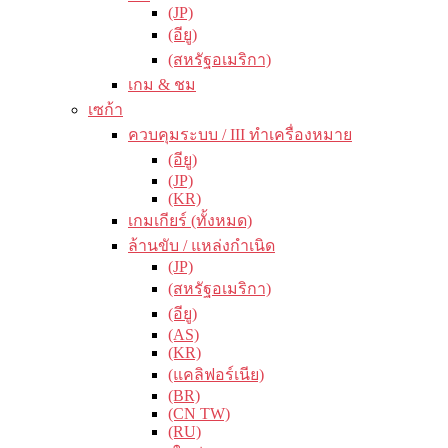
(JP)
(อียู)
(สหรัฐอเมริกา)
เกม & ชม
เซก้า
ควบคุมระบบ / III ทำเครื่องหมาย
(อียู)
(JP)
(KR)
เกมเกียร์ (ทั้งหมด)
ล้านขับ / แหล่งกำเนิด
(JP)
(สหรัฐอเมริกา)
(อียู)
(AS)
(KR)
(แคลิฟอร์เนีย)
(BR)
(CN TW)
(RU)