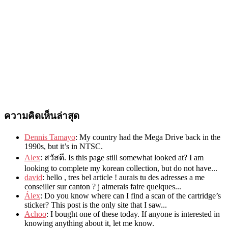
ความคิดเห็นล่าสุด
Dennis Tamayo
:
My country had the Mega Drive back in the
1990s
,
but it’s in NTSC
.
Alex
: สวัสดี.
Is this page still somewhat looked at
?
I am
looking to complete my korean collection
,
but do not have..
.
david
:
hello
,
tres bel article
!
aurais tu des adresses a me
conseiller sur canton
?
j aimerais faire quelques..
.
Álex
: Do you know where can I find a scan of the cartridge’s
sticker? This post is the only site that I saw...
Achoo
: I bought one of these today. If anyone is interested in
knowing anything about it, let me know.