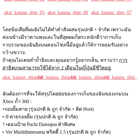
akai_katana_shin_05
akai_katana_shin_06
akai_katana_shin_07
โดยข้อเสียที่ผมยังไม่ได้ทำคำสั่งผสมรุ่นปกติ + จำกัด เพราะมัน
ค่อนข้างมีราคาแพงและในที่สุดผมก็ตระหนักดีว่าการเก็บ
รวบรวมของฉันยิงบนคอนโซลนี้มีอยู่แล้วให้การยอมรับอย่าง
กว้างขวาง.
ถ้าคุณไม่เคยทำถ้ำยิงและคุณอยากรู้อยากเห็น, ทราบว่า
การ
สาธิตเกมสามารถใช้ได้จาก 2 เดือนในญี่ปุ่นมีชีวิตอยู่
.
akai_katana_shin_08
akai_katana_shin_09
akai_katana_shin_10
akai_katana_shin
ฉันต้องการที่จะให้สรุปโดยย่อของการเก็บของฉันของเกมบน
Xbox ถ้ำ 360 :
•รอยยิ้มตาย (รุ่นปกติ & ถูก จำกัด + ติด Hori)
• II ตายรอยยิ้ม (รุ่นปกติ & ถูก จำกัด)
? •ดอนป้าย Pachi Daioujou ดำพิเศษ
• Ver Mushihimesama พริตตี้ 1.5 (รุ่นปกติ & ถูก จำกัด)