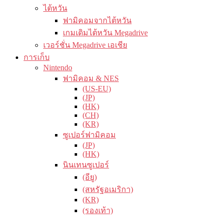
ไต้หวัน
ฟามิคอมจากไต้หวัน
เกมเดิมไต้หวัน Megadrive
เวอร์ชั่น Megadrive เอเชีย
การเก็บ
Nintendo
ฟามิคอม & NES
(US-EU)
(JP)
(HK)
(CH)
(KR)
ซูเปอร์ฟามิคอม
(JP)
(HK)
นินเทนซูเปอร์
(อียู)
(สหรัฐอเมริกา)
(KR)
(รองเท้า)