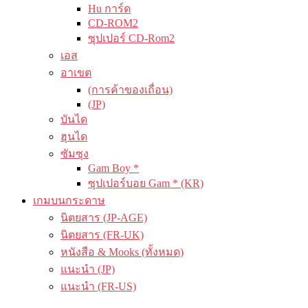
Hu การ์ด
CD-ROM2
ซุปเปอร์ CD-Rom2
เอส
อาเขต
(การค้าของเถื่อน)
(JP)
บันได
ฮุนได
ซัมซุง
Gam Boy *
ซุปเปอร์บอย Gam * (KR)
เกมบนกระดาษ
นิตยสาร (JP-AGE)
นิตยสาร (FR-UK)
หนังสือ & Mooks (ทั้งหมด)
แนะนำ (JP)
แนะนำ (FR-US)