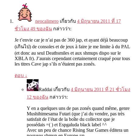
neocalimero
เกี่ยวกับ
4 มิถุนายน 2011 ที่ 17
ชั่วโมง 49 ของฉัน
กล่าวว่า:
Je t’envie car je n’ai pas de
360
jap
,
et ayant déjà beaucoup
(เกินไป)
de consoles et de jeux à faire je me limite à du PAL
(
et donc au seul Deathsmiles et aux shmups dispo sur le
XBLA fr
).
J’aurais cependant certainement craqué pour tous
les titres Cave jap s’ils n’étaient pas zonés
.
ตอบ
↓
Raddai
เกี่ยวกับ
4 มิถุนายน 2011 ที่ 21 ชั่วโมง
12 ของฉัน
กล่าวว่า:
Y en a quelques uns de pas zonés quand même
,
genre
Mushihimesama Futari
(
que j’ai du vendre
,
pas très
satisfait de l’état de la boîte du collector que je
possédais =
( )
et Espgaluda black label ^^
Avec un peu de chance Rising Star Games éditera un
nouveau shmup en Europe =p