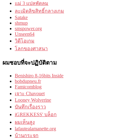
แม่ 3 แปลพัดลม
ละเมิดลิขสิทธิ์กลางเกม
Satake
shmup
smspower.org
Unseen64
วิดีโอเกม
โลกของศาสนา
ผมชอบที่จะปฏิบัติตาม
Benishiro 8-16bits Inside
bobdupneu.fr
Famicomblog
เจาะ Chavouet
Looney Wolverine
บันทึกเรื่องราว
iGREKKESS' บล็อก
ผมเห็นสูง
lafautealamanette.org
บ้านกระจก