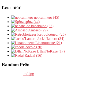
Les + มาก
neocalimero (45)
sp!nz (44)
bababaloo (33)
Ambseb (29)
Retroblogueur (25)
Jack'o'lantern (24)
Linanounette (21)
cocole (20)
DIlanNoKaze (17)
Raddai (16)
Random Pr0n