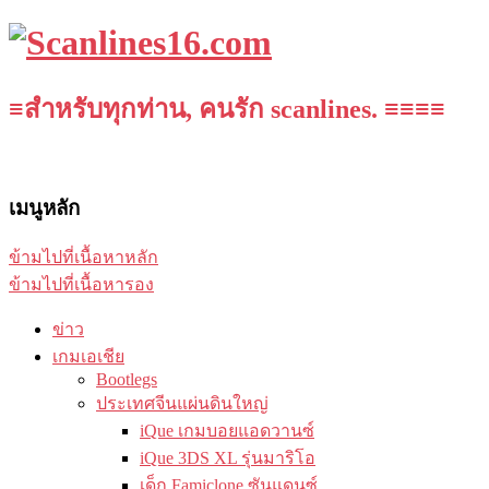
≡สำหรับทุกท่าน, คนรัก scanlines. ≡≡≡≡
เมนูหลัก
ข้ามไปที่เนื้อหาหลัก
ข้ามไปที่เนื้อหารอง
ข่าว
เกมเอเชีย
Bootlegs
ประเทศจีนแผ่นดินใหญ่
iQue เกมบอยแอดวานซ์
iQue 3DS XL รุ่นมาริโอ
เด็ก Famiclone ซันแดนซ์