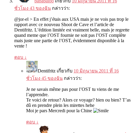
bababaloo
เกี่ยวกับ
10 มิถุนายน 2011 ที่ 16
ชั่วโมง 43 ของฉัน
กล่าวว่า:
@jor-el
>
En effet j’étais aux USA mais je ne vois pas trop le
rapport avec ce nouveau Shoot de Cave et l’article de
Dentifritz
.
L’édition limitée est vraiment belle
,
mais je regrette
quand meme que l’OST fournie ne soit pas l’OST complète
mais juste une partie de l’OST
,
évidemment disponible à la
vente
!
ตอบ
↓
Dentifritz
เกี่ยวกับ
10 มิถุนายน 2011 ที่ 16
ชั่วโมง 45 ของฉัน
กล่าวว่า:
Je ne savais même pas pour l’OST tu viens de me
l’apprendre
.
Te voici de retour
?
Alors ce voyage
?
bien ou bien
?
T’as
dû en prendre plein les mirettes hehe
Moi je pars Mercredi pour la Chine
ตอบ
↓