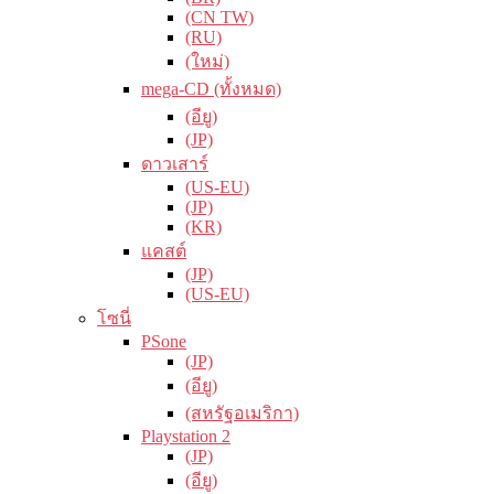
(CN TW)
(RU)
(ใหม่)
mega-CD (ทั้งหมด)
(อียู)
(JP)
ดาวเสาร์
(US-EU)
(JP)
(KR)
แคสต์
(JP)
(US-EU)
โซนี่
PSone
(JP)
(อียู)
(สหรัฐอเมริกา)
Playstation 2
(JP)
(อียู)