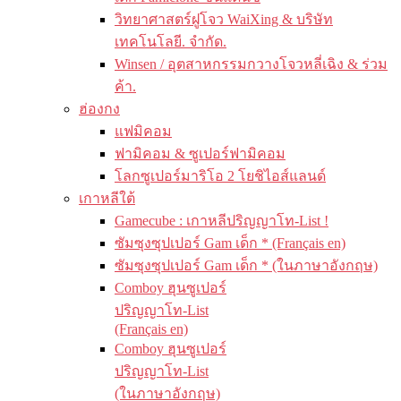
วิทยาศาสตร์ฝูโจว WaiXing & บริษัท
เทคโนโลยี. จำกัด.
Winsen / อุตสาหกรรมกวางโจวหลี่เฉิง & ร่วม
ค้า.
ฮ่องกง
แฟมิคอม
ฟามิคอม & ซูเปอร์ฟามิคอม
โลกซูเปอร์มาริโอ 2 โยชิไอส์แลนด์
เกาหลีใต้
Gamecube : เกาหลีปริญญาโท-List !
ซัมซุงซุปเปอร์ Gam เด็ก * (Français en)
ซัมซุงซุปเปอร์ Gam เด็ก * (ในภาษาอังกฤษ)
Comboy ฮุนซูเปอร์
ปริญญาโท-List
(Français en)
Comboy ฮุนซูเปอร์
ปริญญาโท-List
(ในภาษาอังกฤษ)