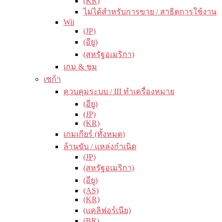
(KR)
ไม่ได้สำหรับการขาย / สาธิตการใช้งาน
Wii
(JP)
(อียู)
(สหรัฐอเมริกา)
เกม & ชม
เซก้า
ควบคุมระบบ / III ทำเครื่องหมาย
(อียู)
(JP)
(KR)
เกมเกียร์ (ทั้งหมด)
ล้านขับ / แหล่งกำเนิด
(JP)
(สหรัฐอเมริกา)
(อียู)
(AS)
(KR)
(แคลิฟอร์เนีย)
(BR)