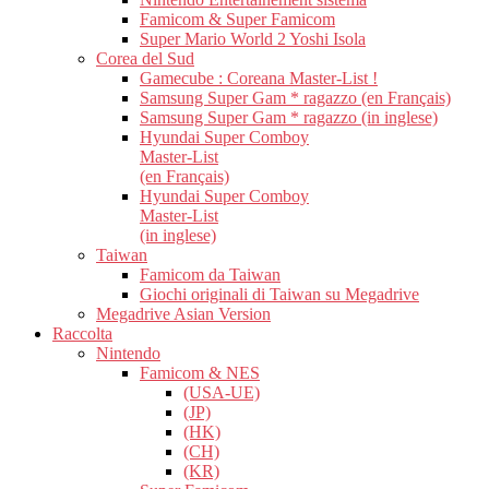
Famicom & Super Famicom
Super Mario World 2 Yoshi Isola
Corea del Sud
Gamecube : Coreana Master-List !
Samsung Super Gam * ragazzo (en Français)
Samsung Super Gam * ragazzo (in inglese)
Hyundai Super Comboy
Master-List
(en Français)
Hyundai Super Comboy
Master-List
(in inglese)
Taiwan
Famicom da Taiwan
Giochi originali di Taiwan su Megadrive
Megadrive Asian Version
Raccolta
Nintendo
Famicom & NES
(USA-UE)
(JP)
(HK)
(CH)
(KR)