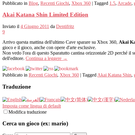
Pubblicato in
Blog
,
Recenti Giochi
,
Xbox 360
|
Tagged
1.5
,
Arcade
,
Akai Katana Shin Limited Edition
Inviato il
4 Giugno 2011
da
Dentifritz
9
Arrivo questa mattina dell'ultimo Cave sparare su Xbox 360,
Akai Ka
gioco e il gioco, anche con opere d'arte esclusive.
Non vedo l'ora di questo Sparatutto cantina orizzontale 2D perché il
dell'editore.
Continua a leggere
→
Pubblicato in
Recenti Giochi
,
Xbox 360
|
Tagged
Akai Katana Shin
,
Traduzione
Imposta come lingua di default
Modifica traduzione
Cerca un gioco (ex: mario)