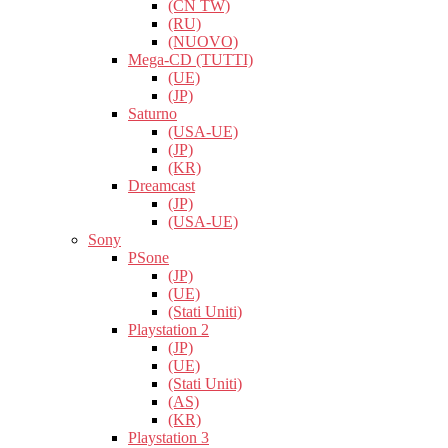
(CN TW)
(RU)
(NUOVO)
Mega-CD (TUTTI)
(UE)
(JP)
Saturno
(USA-UE)
(JP)
(KR)
Dreamcast
(JP)
(USA-UE)
Sony
PSone
(JP)
(UE)
(Stati Uniti)
Playstation 2
(JP)
(UE)
(Stati Uniti)
(AS)
(KR)
Playstation 3