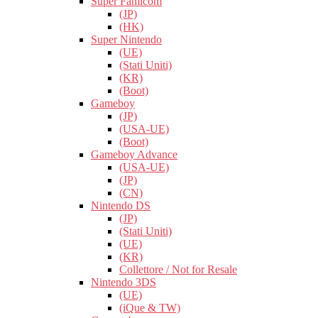
Super Famicom
(JP)
(HK)
Super Nintendo
(UE)
(Stati Uniti)
(KR)
(Boot)
Gameboy
(JP)
(USA-UE)
(Boot)
Gameboy Advance
(USA-UE)
(JP)
(CN)
Nintendo DS
(JP)
(Stati Uniti)
(UE)
(KR)
Collettore / Not for Resale
Nintendo 3DS
(UE)
(iQue & TW)