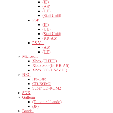
(JP)
(AS)
(UE)
(Stati Uniti)
PSP
(JP)
(UE)
(Stati Uniti)
(KR-AS)
PS Vita
(AS)
(UE)
Microsoft
Xbox (TUTTI)
Xbox 360 (JP-KR-AS)
Xbox 360 (USA-UE)
NEC
Hu-Card
CD-ROM2
Super CD-ROM2
SNK
Galleria
(Di contrabbando)
(JP)
Bandai