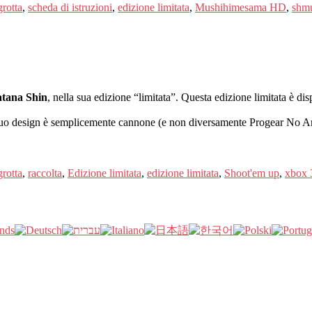
grotta
,
scheda di istruzioni
,
edizione limitata
,
Mushihimesama HD
,
shm
tana Shin
, nella sua edizione “limitata”. Questa edizione limitata è di
 suo design è semplicemente cannone (e non diversamente Progear No Ara
grotta
,
raccolta
,
Edizione limitata
,
edizione limitata
,
Shoot'em up
,
xbox 