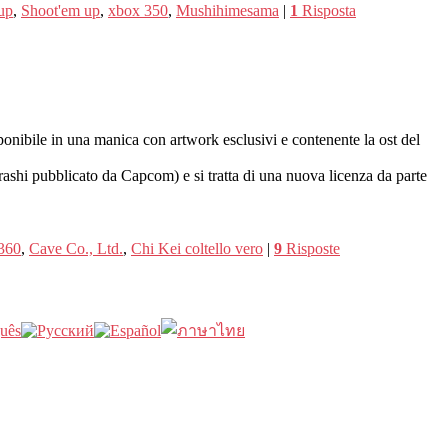
up
,
Shoot'em up
,
xbox 350
,
Mushihimesama
|
1
Risposta
sponibile in una manica con artwork esclusivi e contenente la ost del
shi pubblicato da Capcom) e si tratta di una nuova licenza da parte
360
,
Cave Co., Ltd.
,
Chi Kei coltello vero
|
9
Risposte