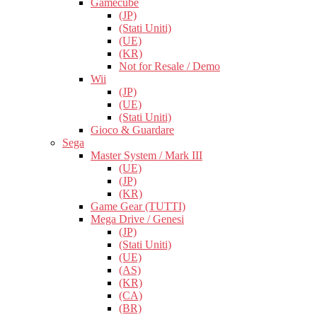
Gamecube
(JP)
(Stati Uniti)
(UE)
(KR)
Not for Resale / Demo
Wii
(JP)
(UE)
(Stati Uniti)
Gioco & Guardare
Sega
Master System / Mark III
(UE)
(JP)
(KR)
Game Gear (TUTTI)
Mega Drive / Genesi
(JP)
(Stati Uniti)
(UE)
(AS)
(KR)
(CA)
(BR)