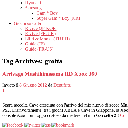
Hyundai
Samsung
Gam * Boy
Super Gam * Boy (KR)
Giochi su carta
Riviste (JP-KOR)
Riviste (FR-UK)
Libri & Mooks (TUTTI)
Guide (JP)
Guide (FR-US)
Tag Archives:
grotta
Arrivage Mushihimesama HD Xbox 360
Inviato il
8 Giugno 2012
da
Dentifritz
1
Spara raccolta Cave cresciuta con l'arrivo del mio nuovo di zecca
Mu
PS2. Disinvoltamente, tra i giochi XBLA e Cave in Giappone, la Xbox 3
console Asia non troppo costoso da mettere nel mio
Garzetta 2
!
Cont