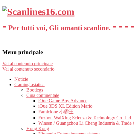
≡ Per tutti voi, Gli amanti scanline. ≡ ≡ ≡ 
Menu principale
Vai al contenuto principale
Vai al contenuto secondario
Notizie
Gaming asiatica
Bootlegs
Cina continentale
iQue Game Boy Advance
iQue 3DS XL Edition Mario
Famiclone 小霸王
Fuzhou WaiXing Scienza & Technology Co. Ltd.
Winsen / Guangzhou Li Cheng Industria & Trade 
Hong Kong
Nintendo Entertainement sistema