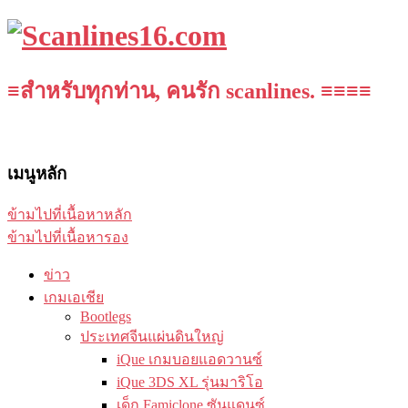
≡สำหรับทุกท่าน, คนรัก scanlines. ≡≡≡≡
เมนูหลัก
ข้ามไปที่เนื้อหาหลัก
ข้ามไปที่เนื้อหารอง
ข่าว
เกมเอเชีย
Bootlegs
ประเทศจีนแผ่นดินใหญ่
iQue เกมบอยแอดวานซ์
iQue 3DS XL รุ่นมาริโอ
เด็ก Famiclone ซันแดนซ์