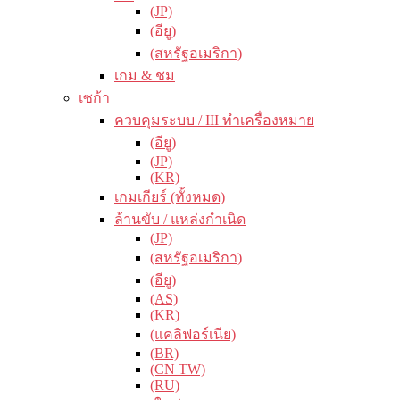
(JP)
(อียู)
(สหรัฐอเมริกา)
เกม & ชม
เซก้า
ควบคุมระบบ / III ทำเครื่องหมาย
(อียู)
(JP)
(KR)
เกมเกียร์ (ทั้งหมด)
ล้านขับ / แหล่งกำเนิด
(JP)
(สหรัฐอเมริกา)
(อียู)
(AS)
(KR)
(แคลิฟอร์เนีย)
(BR)
(CN TW)
(RU)