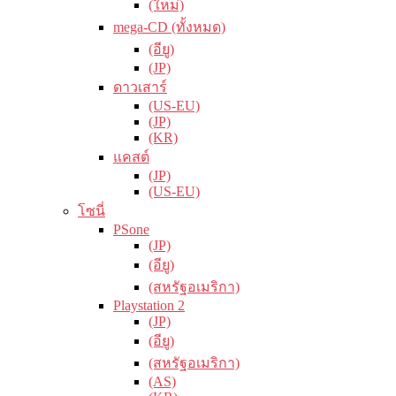
(ใหม่)
mega-CD (ทั้งหมด)
(อียู)
(JP)
ดาวเสาร์
(US-EU)
(JP)
(KR)
แคสต์
(JP)
(US-EU)
โซนี่
PSone
(JP)
(อียู)
(สหรัฐอเมริกา)
Playstation 2
(JP)
(อียู)
(สหรัฐอเมริกา)
(AS)