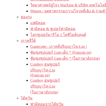
วิทยาศาสตร์ฝูโจว WaiXing & บริษัท เทคโนโลยี
Winsen / อุตสาหกรรมกวางโจวหลี่เฉิง & ร่วมค้
ฮ่องกง
แฟมิคอม
ฟามิคอม & ซูเปอร์ฟามิคอม
โลกซูเปอร์มาริโอ 2 โยชิไอส์แลนด์
เกาหลีใต้
Gamecube : เกาหลีปริญญาโท-List !
ซัมซุงซุปเปอร์ Gam เด็ก * (Français en)
ซัมซุงซุปเปอร์ Gam เด็ก * (ในภาษาอังกฤษ)
Comboy ฮุนซูเปอร์
ปริญญาโท-List
(Français en)
Comboy ฮุนซูเปอร์
ปริญญาโท-List
(ในภาษาอังกฤษ)
ไต้หวัน
ฟามิคอมจากไต้หวัน