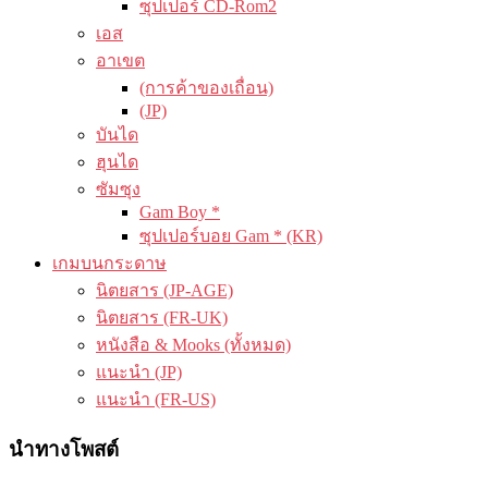
ซุปเปอร์ CD-Rom2
เอส
อาเขต
(การค้าของเถื่อน)
(JP)
บันได
ฮุนได
ซัมซุง
Gam Boy *
ซุปเปอร์บอย Gam * (KR)
เกมบนกระดาษ
นิตยสาร (JP-AGE)
นิตยสาร (FR-UK)
หนังสือ & Mooks (ทั้งหมด)
แนะนำ (JP)
แนะนำ (FR-US)
นำทางโพสต์