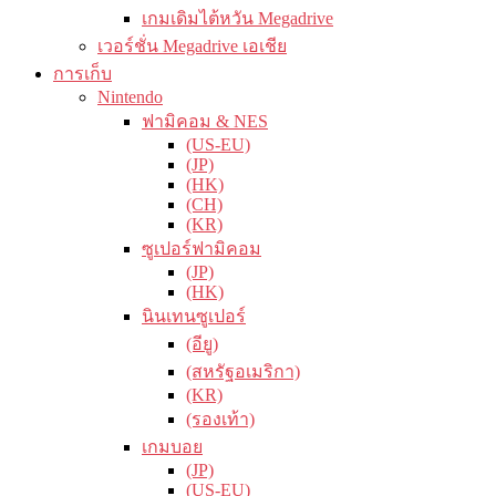
เกมเดิมไต้หวัน Megadrive
เวอร์ชั่น Megadrive เอเชีย
การเก็บ
Nintendo
ฟามิคอม & NES
(US-EU)
(JP)
(HK)
(CH)
(KR)
ซูเปอร์ฟามิคอม
(JP)
(HK)
นินเทนซูเปอร์
(อียู)
(สหรัฐอเมริกา)
(KR)
(รองเท้า)
เกมบอย
(JP)
(US-EU)