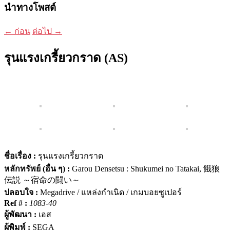
นำทางโพสต์
←
ก่อน
ต่อไป
→
รุนแรงเกรี้ยวกราด (AS)
ชื่อเรื่อง :
รุนแรงเกรี้ยวกราด
หลักทรัพย์ (อื่น ๆ) :
Garou Densetsu
:
Shukumei no Tatakai
,
餓狼
伝説 ～宿命の闘い～
ปลอบใจ :
Megadrive / แหล่งกำเนิด / เกมบอยซูเปอร์
Ref # :
1083-40
ผู้พัฒนา :
เอส
ผู้พิมพ์ :
SEGA