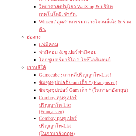
วิทยาศาสตร์ฝูโจว WaiXing & บริษัท
เทคโนโลยี. จำกัด.
Winsen / อุตสาหกรรมกวางโจวหลี่เฉิง & ร่วม
ค้า.
ฮ่องกง
แฟมิคอม
ฟามิคอม & ซูเปอร์ฟามิคอม
โลกซูเปอร์มาริโอ 2 โยชิไอส์แลนด์
เกาหลีใต้
Gamecube : เกาหลีปริญญาโท-List !
ซัมซุงซุปเปอร์ Gam เด็ก * (Français en)
ซัมซุงซุปเปอร์ Gam เด็ก * (ในภาษาอังกฤษ)
Comboy ฮุนซูเปอร์
ปริญญาโท-List
(Français en)
Comboy ฮุนซูเปอร์
ปริญญาโท-List
(ในภาษาอังกฤษ)