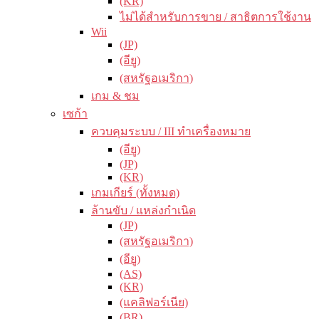
(KR)
ไม่ได้สำหรับการขาย / สาธิตการใช้งาน
Wii
(JP)
(อียู)
(สหรัฐอเมริกา)
เกม & ชม
เซก้า
ควบคุมระบบ / III ทำเครื่องหมาย
(อียู)
(JP)
(KR)
เกมเกียร์ (ทั้งหมด)
ล้านขับ / แหล่งกำเนิด
(JP)
(สหรัฐอเมริกา)
(อียู)
(AS)
(KR)
(แคลิฟอร์เนีย)
(BR)