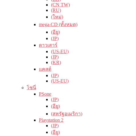
(CN TW)
(RU)
(ใหม่)
mega-CD (ทั้งหมด)
(อียู)
(JP)
ดาวเสาร์
(US-EU)
(JP)
(KR)
แคสต์
(JP)
(US-EU)
โซนี่
PSone
(JP)
(อียู)
(สหรัฐอเมริกา)
Playstation 2
(JP)
(อียู)