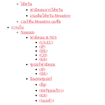
ไต้หวัน
ฟามิคอมจากไต้หวัน
เกมเดิมไต้หวัน Megadrive
เวอร์ชั่น Megadrive เอเชีย
การเก็บ
Nintendo
ฟามิคอม & NES
(US-EU)
(JP)
(HK)
(CH)
(KR)
ซูเปอร์ฟามิคอม
(JP)
(HK)
นินเทนซูเปอร์
(อียู)
(สหรัฐอเมริกา)
(KR)
(รองเท้า)