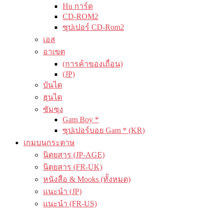
Hu การ์ด
CD-ROM2
ซุปเปอร์ CD-Rom2
เอส
อาเขต
(การค้าของเถื่อน)
(JP)
บันได
ฮุนได
ซัมซุง
Gam Boy *
ซุปเปอร์บอย Gam * (KR)
เกมบนกระดาษ
นิตยสาร (JP-AGE)
นิตยสาร (FR-UK)
หนังสือ & Mooks (ทั้งหมด)
แนะนำ (JP)
แนะนำ (FR-US)