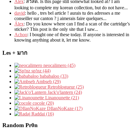
Alex
: สวัสดี.
Is this page still somewhat looked at
?
I am
looking to complete my korean collection
,
but do not have..
.
david
:
hello
,
tres bel article
!
aurais tu des adresses a me
conseiller sur canton
?
j aimerais faire quelques..
.
Álex
: Do you know where can I find a scan of the cartridge’s
sticker? This post is the only site that I saw...
Achoo
: I bought one of these today. If anyone is interested in
knowing anything about it, let me know.
Les + มาก
neocalimero (45)
sp!nz (44)
bababaloo (33)
Ambseb (29)
Retroblogueur (25)
Jack'o'lantern (24)
Linanounette (21)
cocole (20)
DIlanNoKaze (17)
Raddai (16)
Random Pr0n