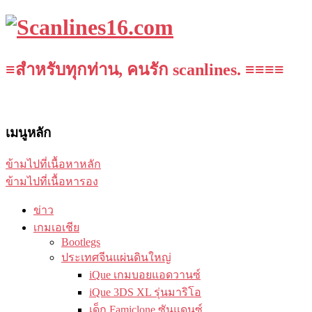
≡สำหรับทุกท่าน, คนรัก scanlines. ≡≡≡≡
เมนูหลัก
ข้ามไปที่เนื้อหาหลัก
ข้ามไปที่เนื้อหารอง
ข่าว
เกมเอเชีย
Bootlegs
ประเทศจีนแผ่นดินใหญ่
iQue เกมบอยแอดวานซ์
iQue 3DS XL รุ่นมาริโอ
เด็ก Famiclone ซันแดนซ์