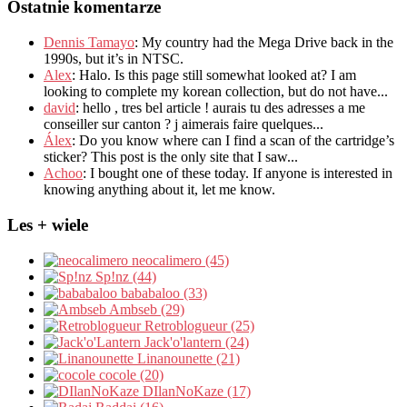
Ostatnie komentarze
Dennis Tamayo
:
My country had the Mega Drive back in the
1990s
,
but it’s in NTSC
.
Alex
: Halo.
Is this page still somewhat looked at
?
I am
looking to complete my korean collection
,
but do not have..
.
david
:
hello
,
tres bel article
!
aurais tu des adresses a me
conseiller sur canton
?
j aimerais faire quelques..
.
Álex
: Do you know where can I find a scan of the cartridge’s
sticker? This post is the only site that I saw...
Achoo
: I bought one of these today. If anyone is interested in
knowing anything about it, let me know.
Les + wiele
neocalimero (45)
Sp!nz (44)
bababaloo (33)
Ambseb (29)
Retroblogueur (25)
Jack'o'lantern (24)
Linanounette (21)
cocole (20)
DIlanNoKaze (17)