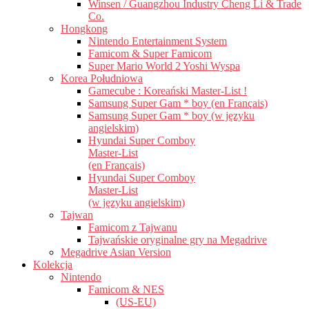
Winsen / Guangzhou Industry Cheng Li & Trade
Co.
Hongkong
Nintendo Entertainment System
Famicom & Super Famicom
Super Mario World 2 Yoshi Wyspa
Korea Południowa
Gamecube : Koreański Master-List !
Samsung Super Gam * boy (en Français)
Samsung Super Gam * boy (w języku
angielskim)
Hyundai Super Comboy
Master-List
(en Français)
Hyundai Super Comboy
Master-List
(w języku angielskim)
Tajwan
Famicom z Tajwanu
Tajwańskie oryginalne gry na Megadrive
Megadrive Asian Version
Kolekcja
Nintendo
Famicom & NES
(US-EU)