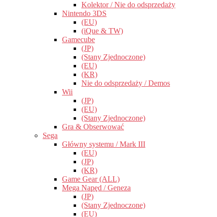
Kolektor / Nie do odsprzedaży
Nintendo 3DS
(EU)
(iQue & TW)
Gamecube
(JP)
(Stany Zjednoczone)
(EU)
(KR)
Nie do odsprzedaży / Demos
Wii
(JP)
(EU)
(Stany Zjednoczone)
Gra & Obserwować
Sega
Główny systemu / Mark III
(EU)
(JP)
(KR)
Game Gear (ALL)
Mega Napęd / Geneza
(JP)
(Stany Zjednoczone)
(EU)