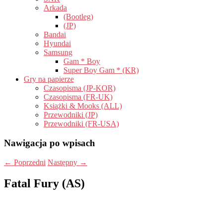
Arkada
(Bootleg)
(JP)
Bandai
Hyundai
Samsung
Gam * Boy
Super Boy Gam * (KR)
Gry na papierze
Czasopisma (JP-KOR)
Czasopisma (FR-UK)
Książki & Mooks (ALL)
Przewodniki (JP)
Przewodniki (FR-USA)
Nawigacja po wpisach
←
Poprzedni
Następny
→
Fatal Fury (AS)