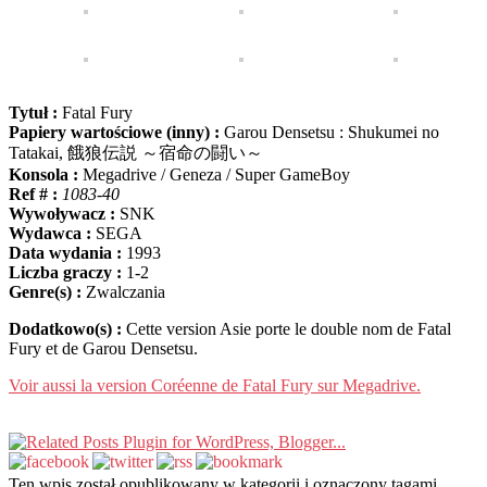
Tytuł :
Fatal Fury
Papiery wartościowe (inny) :
Garou Densetsu
:
Shukumei no
Tatakai
,
餓狼伝説 ～宿命の闘い～
Konsola :
Megadrive / Geneza / Super GameBoy
Ref # :
1083-40
Wywoływacz :
SNK
Wydawca :
SEGA
Data wydania :
1993
Liczba graczy :
1-2
Genre(s) :
Zwalczania
Dodatkowo(s) :
Cette version Asie porte le double nom de Fatal
Fury et de Garou Densetsu
.
Voir aussi la version Coréenne de Fatal Fury sur Megadrive
.
Ten wpis został opublikowany w kategorii i oznaczony tagami