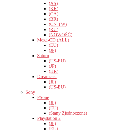
(AS)
(KR)
(CA)
(BR)
(CN TW)
(RU)
(NOWOŚĆ)
Mega-CD (ALL)
(EU)
(JP)
Saturn
(US-EU)
(JP)
(KR)
Dreamcast
(JP)
(US-EU)
Sony
PSone
(JP)
(EU)
(Stany Zjednoczone)
Playstation 2
(JP)
(EU)