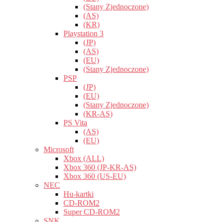
(Stany Zjednoczone)
(AS)
(KR)
Playstation 3
(JP)
(AS)
(EU)
(Stany Zjednoczone)
PSP
(JP)
(EU)
(Stany Zjednoczone)
(KR-AS)
PS Vita
(AS)
(EU)
Microsoft
Xbox (ALL)
Xbox 360 (JP-KR-AS)
Xbox 360 (US-EU)
NEC
Hu-kartki
CD-ROM2
Super CD-ROM2
SNK