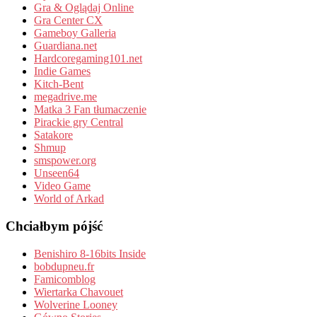
Gra & Oglądaj Online
Gra Center CX
Gameboy Galleria
Guardiana.net
Hardcoregaming101.net
Indie Games
Kitch-Bent
megadrive.me
Matka 3 Fan tłumaczenie
Pirackie gry Central
Satakore
Shmup
smspower.org
Unseen64
Video Game
World of Arkad
Chciałbym pójść
Benishiro 8-16bits Inside
bobdupneu.fr
Famicomblog
Wiertarka Chavouet
Wolverine Looney