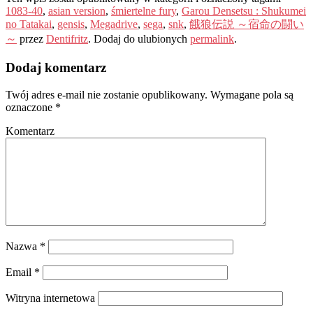
1083-40
,
asian version
,
śmiertelne fury
,
Garou Densetsu
:
Shukumei
no Tatakai
,
gensis
,
Megadrive
,
sega
,
snk
,
餓狼伝説 ～宿命の闘い
～
przez
Dentifritz
. Dodaj do ulubionych
permalink
.
Dodaj komentarz
Twój adres e-mail nie zostanie opublikowany.
Wymagane pola są
oznaczone
*
Komentarz
Nazwa
*
Email
*
Witryna internetowa