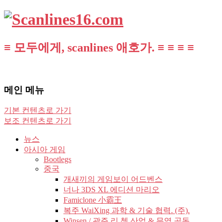
≡ 모두에게, scanlines 애호가. ≡ ≡ ≡ ≡
메인 메뉴
기본 컨텐츠로 가기
보조 컨텐츠로 가기
뉴스
아시아 게임
Bootlegs
중국
개새끼의 게임보이 어드벤스
너나 3DS XL 에디션 마리오
Famiclone 小霸王
복주 WaiXing 과학 & 기술 협력. (주).
Winsen / 광주 리 쳉 산업 & 무역 공동.