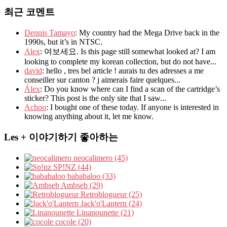
최근 코멘트
Dennis Tamayo
: My country had the Mega Drive back in the
1990s, but it’s in NTSC.
Alex
: 여보세요. Is this page still somewhat looked at? I am
looking to complete my korean collection, but do not have...
david
: hello , tres bel article ! aurais tu des adresses a me
conseiller sur canton ? j aimerais faire quelques...
Álex
: Do you know where can I find a scan of the cartridge’s
sticker? This post is the only site that I saw...
Achoo
: I bought one of these today. If anyone is interested in
knowing anything about it, let me know.
Les + 이야기하기 좋아하는
neocalimero (45)
SP!NZ (44)
bababaloo (33)
Ambseb (29)
Retroblogueur (25)
Jack'o'Lantern (24)
Linanounette (21)
cocole (20)