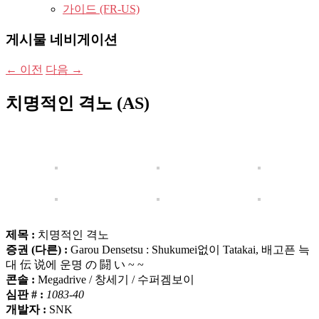
가이드 (FR-US)
게시물 네비게이션
←
이전
다음
→
치명적인 격노 (AS)
제목 :
치명적인 격노
증권 (다른) :
Garou Densetsu : Shukumei없이 Tatakai, 배고픈 늑
대 伝 说에 운명 の 闘 い ~ ~
콘솔 :
Megadrive / 창세기 / 수퍼겜보이
심판 # :
1083-40
개발자 :
SNK