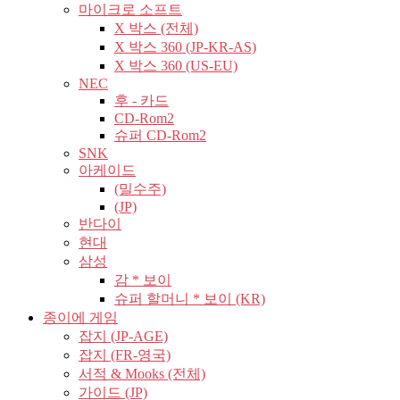
마이크로 소프트
X 박스 (전체)
X 박스 360 (JP-KR-AS)
X 박스 360 (US-EU)
NEC
후 - 카드
CD-Rom2
슈퍼 CD-Rom2
SNK
아케이드
(밀수주)
(JP)
반다이
현대
삼성
감 * 보이
슈퍼 할머니 * 보이 (KR)
종이에 게임
잡지 (JP-AGE)
잡지 (FR-영국)
서적 & Mooks (전체)
가이드 (JP)