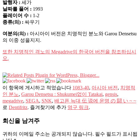
발행자 :
세가
날짜를 풀어 :
1993
플레이어 수 :
1-2
종류(의) :
싸우기
여분의(의) :
아시아이 버전은 치명적인 분노와 Garou Densetsu
의 이중 성을지지.
또한 치명적인 격노의 Megadrive의 한국어 버전을 참조하십시
오.
이 항목에 게시하고 적었습니다
1083-40
,
아시아 버전
,
치명적
인 분노
,
Garou Densetsu : Shukumei없이 Tatakai
,
gensis
,
megadrive
,
SEGA
,
SNK
,
배고픈 늑대 伝 说에 운명 の 闘 い ~ ~
로
Dentifritz
. 즐겨찾기에 추가
영구 링크
.
회신을 남겨주
귀하의 이메일 주소는 공개되지 않습니다.
필수 필드가 표시됩