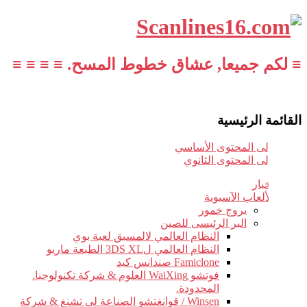
≡ لكم جميعا, عشاق خطوط المسح. ≡ ≡ ≡ ≡
القائمة الرئيسية
تخطي إلى المحتوى الأساسي
تخطي إلى المحتوى الثانوي
أخبار
الألعاب الآسيوية
يروج خمور
البر الرئيسى للصين
النظام العالمي لالمسبق لعبة بوي
النظام العالمي ل3DS XL الطبعة ماريو
Famiclone صندانس كيد
فوتشو WaiXing العلوم & شركة تكنولوجيا.
المحدودة.
Winsen / قوانغتشو الصناعة لى تشنغ & شركة