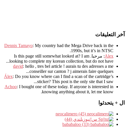
آخر التعليقات
Dennis Tamayo
:
My country had the Mega Drive back in the
.
1990s
,
but it’s in NTSC
Alex
: مرحبا.
I am
?
Is this page still somewhat looked at
.
looking to complete my korean collection
,
but do not have..
david
:
hello
,
tres bel article
!
aurais tu des adresses a me
.
conseiller sur canton
?
j aimerais faire quelques..
Álex
: Do you know where can I find a scan of the cartridge’s
sticker? This post is the only site that I saw...
Achoo
: I bought one of these today. If anyone is interested in
knowing anything about it, let me know.
ال + يتحدثوا
neocalimero (45)
س!نيوزيلندي (44)
bababaloo (33)