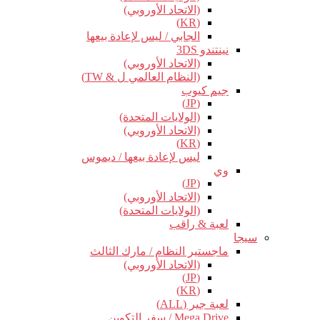
(الاتحاد الأوروبي)
(KR)
الجابي / ليس لإعادة بيعها
نينتندو 3DS
(الاتحاد الأوروبي)
(النظام العالمي ل & TW)
جيم كيوب
(JP)
(الولايات المتحدة)
(الاتحاد الأوروبي)
(KR)
ليس لإعادة بيعها / ديموس
وي
(JP)
(الاتحاد الأوروبي)
(الولايات المتحدة)
لعبة & راقب
سيجا
ماجستير النظام / مارك الثالث
(الاتحاد الأوروبي)
(JP)
(KR)
لعبة جير (ALL)
Mega Drive / سفر التكوين