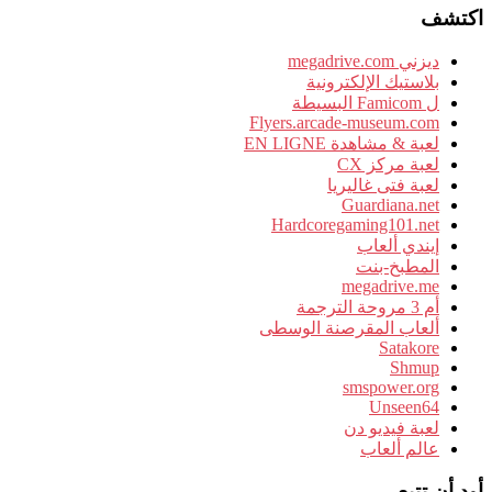
اكتشف
ديزني megadrive.com
بلاستيك الإلكترونية
ل Famicom البسيطة
Flyers.arcade-museum.com
لعبة & مشاهدة EN LIGNE
لعبة مركز CX
لعبة فتى غاليريا
Guardiana.net
Hardcoregaming101.net
إيندي ألعاب
المطبخ-بنت
megadrive.me
أم 3 مروحة الترجمة
ألعاب المقرصنة الوسطى
Satakore
Shmup
smspower.org
Unseen64
لعبة فيديو دن
عالم ألعاب
أود أن تتبع