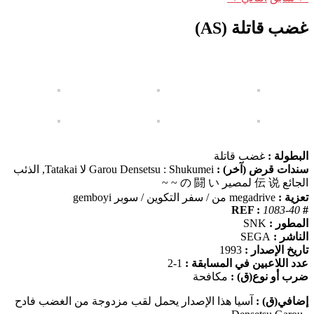
غضب قاتلة (AS)
البطولة :
غضب قاتلة
سندات قرض (آخر) :
Garou Densetsu : Shukumei لا Tatakai, الذئب
الجائع 伝 说 لمصير の 闘 い ~ ~
تعزية :
megadrive من / سفر التكوين / سوبر gemboyi
1083-40
# REF :
المطور :
SNK
الناشر :
SEGA
تاريخ الإصدار :
1993
عدد اللاعبين في المسابقة :
1-2
ضرب أو نوع(ق) :
مكافحة
إضافي(ق) :
آسيا هذا الإصدار يحمل لقب مزدوجة من الغضب فادح