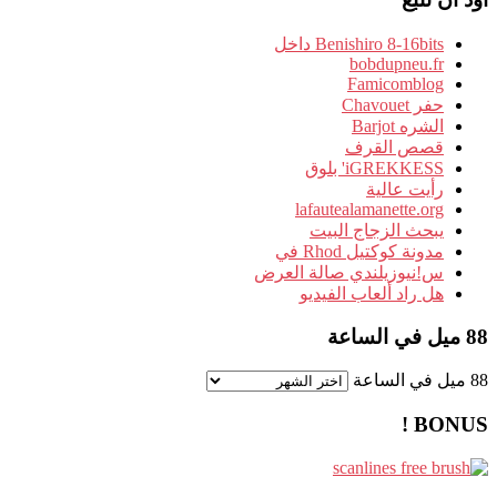
Benishiro 8-16bits داخل
bobdupneu.fr
Famicomblog
حفر Chavouet
الشره Barjot
قصص القرف
iGREKKESS' بلوق
رأيت عالية
lafautealamanette.org
يبحث الزجاج البيت
مدونة كوكتيل Rhod في
س!نيوزيلندي صالة العرض
هل راد ألعاب الفيديو
88 ميل في الساعة
88 ميل في الساعة
BONUS !