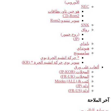
الأوروبي)
NEC
هو جين تاو، بطاقات
CD-Rom2
سوبر ننتندو-Rom2
SNK
رواق
(روج خمور)
(JP)
بانداي
هيونداي
سامسونج
* حركة اتشيه الحرة بوي
سوبر بوي حركة اتشيه الحرة * (KR)
ألعاب على ورق
المجلات (JP-KOR)
المجلات (FR-UK)
كتب & Mooks (ALL)
أدلة (JP)
أدلة (FR-US)
آخر الملاحة
←
سابق
التالي
→