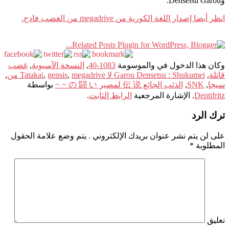
وDensetsu Garou.
انظر أيضا إصدار اللغة الكورية من megadrive من الغضب فادح.
وكان هذا الدخول في والموسومة
1083-40
,
النسخة الآسيوية
,
غضب
قاتلة
,
Garou Densetsu : Shukumei لا Tatakai
megadrive من
,
gensis
,
,
سيجا
,
SNK
,
الذئب الجائع 伝 说 لمصير の 闘 い ~ ~
بواسطة
Dentifritz
. الإشارة المرجعية
الرابط الثابت
.
ترك الرد
على لن يتم نشر عنوان بريدك الإلكتروني .
يتم وضع علامة الحقول
المطلوبة
*
تعليق