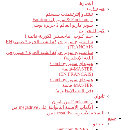
التجارة.
هونغ كونغ
نينتندو إنترتينمنت سيستم
ل Famicom & سوبر ل Famicom
سوبر ماريو العالم 2 جزيرة يوشي
كوريا الجنوبية
جيم كيوب : ماجستير الكورية-قائمة !
سامسونج سوبر حركة اتشيه الحرة * صبي (EN
FRANCAIS)
سامسونج سوبر حركة اتشيه الحرة * صبي (في
اللغة الإنجليزية)
هيونداي سوبر Comboy
MASTER-قائمة
(EN FRANCAIS)
هيونداي سوبر Comboy
MASTER-قائمة
(في اللغة الإنجليزية)
تايوان
ل Famicom من تايوان
الألعاب الأصلية التايوانية على megadrive من
النسخة الآسيوية megadrive من
جمع
نينتندو
ل Famicom & NES