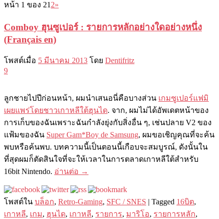
หน้า 1 ของ 2
1
2
»
Comboy ฮุนซูเปอร์ : รายการหลักอย่างใดอย่างหนึ่ง
(Français en)
โพสต์เมื่อ
5 มีนาคม 2013
โดย
Dentifritz
9
ลูกชายไปปีก่อนหน้า, ผมนำเสนอนี่คือบางส่วน
เกมซูเปอร์แฟมิ
เผยแพร่โดยชาวเกาหลีใต้ฮุนได
. จาก, ผมไม่ได้อัพเดตหน้าของ
การเก็บของฉันเพราะฉันกำลังยุ่งกับสิ่งอื่น ๆ, เช่นปลาย V2 ของ
แฟ้มของฉัน
Super Gam*Boy de Samsung
, ผมขอเชิญคุณที่จะค้น
พบหรือค้นพบ. บทความนี้เป็นตอนนี้เกือบจะสมบูรณ์, ดังนั้นใน
ที่สุดผมก็ตัดสินใจที่จะให้เวลาในการตลาดเกาหลีใต้สำหรับ
16bit Nintendo.
อ่านต่อ
→
โพสต์ใน
บล็อก
,
Retro-Gaming
,
SFC / SNES
|
Tagged
16บิต
,
เกาหลี
,
เกม
,
ฮุนได
,
เกาหลี
,
รายการ
,
มาริโอ
,
รายการหลัก
,