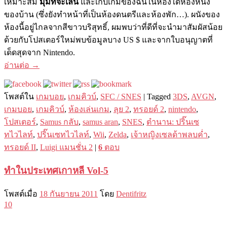
เหมาะสม
มุมที่จะเล่น
และเก็บเกมของฉันในห้องใดห้องหนึ่ง
ของบ้าน (ซึ่งยังทำหน้าที่เป็นห้องดนตรีและห้องพัก…). ผนังของ
ห้องนี้อยู่ไกลจากสีขาวบริสุทธิ์, ผมพบว่าที่ดีที่จะนำมาสัมผัสน้อย
ด้วยกับโปสเตอร์ใหม่พบข้อมูลบาง US $ และจากใบอนุญาตที่
เด็ดสุดจาก Nintendo.
อ่านต่อ
→
โพสต์ใน
เกมบอย
,
เกมคิวบ์
,
SFC / SNES
|
Tagged
3DS
,
AVGN
,
เกมบอย
,
เกมคิวบ์
,
ห้องเล่นเกม
,
ลุย 2
,
ทรอยด์ 2
,
nintendo
,
โปสเตอร์
,
Samus กลับ
,
samus aran
,
SNES
,
ตำนาน: ปริ๊นเซ
ทไวไลท์
,
ปริ๊นเซทไวไลท์
,
Wii
,
Zelda
,
เจ้าหญิงเซลด้าพลบค่ำ
,
ทรอยด์ II
,
Luigi แมนชั่น 2
|
6
ตอบ
ทำในประเทศเกาหลี Vol-5
โพสต์เมื่อ
18 กันยายน 2011
โดย
Dentifritz
10