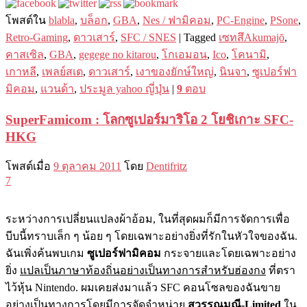
โพสต์ใน
blabla
,
บล็อก
,
GBA
,
Nes / ฟามิคอม
,
PC-Engine
,
PSone
,
Retro-Gaming
,
ดาวเสาร์
,
SFC / SNES
|
Tagged
เซทสึAkumajō
,
คาสเซิล
,
GBA
,
gegege no kitarou
,
โกเอมอน
,
Ico
,
โคนามิ
,
เกาหลี
,
เพลย์สเต
,
ดาวเสาร์
,
เงาของยักษ์ใหญ่
,
นินจา
,
ซูเปอร์ฟา
มิคอม
,
แวนด้า
,
ประมูล yahoo ญี่ปุ่น
|
9
ตอบ
SuperFamicom : โลกซูเปอร์มาริโอ 2 โยชิเกาะ SFC-
HKG
โพสต์เมื่อ
9 ตุลาคม 2011
โดย
Dentifritz
7
ระหว่างการเปลี่ยนแปลงผ้าอ้อม, ในที่สุดผมก็มีการจัดการเพื่อ
บีบนี้ทราบเล็ก ๆ น้อย ๆ โดยเฉพาะอย่างยิ่งที่รักในหัวใจของฉัน.
ฉันเพิ่งค้นพบเกม
ซูเปอร์ฟามิคอม
กระจายและโดยเฉพาะอย่าง
ยิ่ง
แปลเป็​​นภาษาท้องถิ่นอย่างเป็นทางการสำหรับฮ่องกง
ที่ตรา
ไว้หุ้น Nintendo. ผมเคยส่งมาแล้ว SFC คอนโซลของฉันขาย
อย่างเป็นทางการโดยมีการจัดจำหน่าย
สุวรรณมณี-Limited
ใน