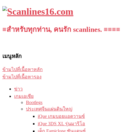
≡สำหรับทุกท่าน, คนรัก scanlines. ≡≡≡≡
เมนูหลัก
ข้ามไปที่เนื้อหาหลัก
ข้ามไปที่เนื้อหารอง
ข่าว
เกมเอเชีย
Bootlegs
ประเทศจีนแผ่นดินใหญ่
iQue เกมบอยแอดวานซ์
iQue 3DS XL รุ่นมาริโอ
เด็ก Famiclone ซันแดนซ์