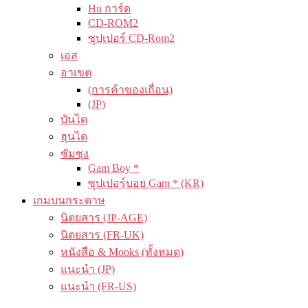
Hu การ์ด
CD-ROM2
ซุปเปอร์ CD-Rom2
เอส
อาเขต
(การค้าของเถื่อน)
(JP)
บันได
ฮุนได
ซัมซุง
Gam Boy *
ซุปเปอร์บอย Gam * (KR)
เกมบนกระดาษ
นิตยสาร (JP-AGE)
นิตยสาร (FR-UK)
หนังสือ & Mooks (ทั้งหมด)
แนะนำ (JP)
แนะนำ (FR-US)