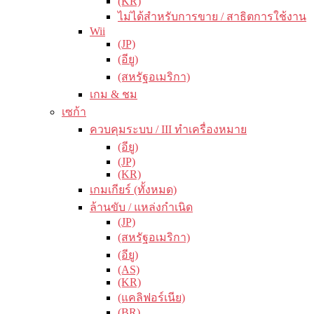
(KR)
ไม่ได้สำหรับการขาย / สาธิตการใช้งาน
Wii
(JP)
(อียู)
(สหรัฐอเมริกา)
เกม & ชม
เซก้า
ควบคุมระบบ / III ทำเครื่องหมาย
(อียู)
(JP)
(KR)
เกมเกียร์ (ทั้งหมด)
ล้านขับ / แหล่งกำเนิด
(JP)
(สหรัฐอเมริกา)
(อียู)
(AS)
(KR)
(แคลิฟอร์เนีย)
(BR)