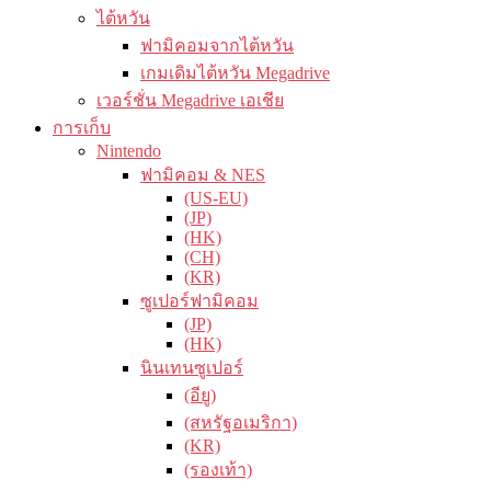
ไต้หวัน
ฟามิคอมจากไต้หวัน
เกมเดิมไต้หวัน Megadrive
เวอร์ชั่น Megadrive เอเชีย
การเก็บ
Nintendo
ฟามิคอม & NES
(US-EU)
(JP)
(HK)
(CH)
(KR)
ซูเปอร์ฟามิคอม
(JP)
(HK)
นินเทนซูเปอร์
(อียู)
(สหรัฐอเมริกา)
(KR)
(รองเท้า)