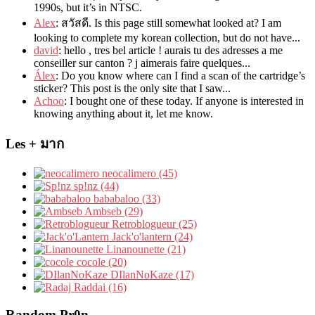
1990s
,
but it’s in NTSC
.
Alex
: สวัสดี.
Is this page still somewhat looked at
?
I am
looking to complete my korean collection
,
but do not have..
.
david
:
hello
,
tres bel article
!
aurais tu des adresses a me
conseiller sur canton
?
j aimerais faire quelques..
.
Álex
: Do you know where can I find a scan of the cartridge’s
sticker? This post is the only site that I saw...
Achoo
: I bought one of these today. If anyone is interested in
knowing anything about it, let me know.
Les + มาก
neocalimero (45)
sp!nz (44)
bababaloo (33)
Ambseb (29)
Retroblogueur (25)
Jack'o'lantern (24)
Linanounette (21)
cocole (20)
DIlanNoKaze (17)
Raddai (16)
Random Pr0n