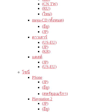
(CN TW)
(RU)
(ใหม่)
mega-CD (ทั้งหมด)
(อียู)
(JP)
ดาวเสาร์
(US-EU)
(JP)
(KR)
แคสต์
(JP)
(US-EU)
โซนี่
PSone
(JP)
(อียู)
(สหรัฐอเมริกา)
Playstation 2
(JP)
(อียู)