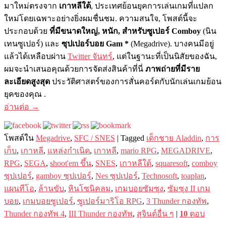
มาใหม่ตรงจาก
เกาหลีใต้
, ประเทศย้อนยุคการเล่นเกมที่แปลก
ใหม่โดยเฉพาะอย่างยิ่งผมชื่นชม. ความสนใจ, โพสต์นี้จะ
ประกอบด้วย
ที่มีขนาดใหญ่, หนัก, สำหรับซูเปอร์ Comboy
(นิน
เทนซูเปอร์) และ
ซุปเปอร์บอย Gam *
(Megadrive). บางคนมีอยู่
แล้วได้เหลือบผ่าน
Twitter จันทร์
, แต่ในฐานะที่เป็นนิสัยของฉัน,
ผมจะนำเสนอคุณด้วยการจัดส่งสินค้าที่นี่
ภาพถ่ายที่มีราย
ละเอียดสูงสุด
ประวัติศาสตร์ของการสั่นคอร์ดกับนักเล่นเกมย้อน
ยุคของคุณ .
อ่านต่อ
→
โพสต์ใน
Megadrive
,
SFC / SNES
|
Tagged
เด็กชาย Aladdin
,
การ
เก็บ
,
เกาหลี
,
แหล่งกำเนิด
,
เกาหลี
,
mario RPG
,
MEGADRIVE
,
RPG
,
SEGA
,
shoot'em ขึ้น
,
SNES
,
เกาหลีใต้
,
squaresoft
,
comboy
ซุปเปอร์
,
gamboy ซุปเปอร์
,
Nes ซุปเปอร์
,
Technosoft
,
toaplan
,
แผนทีโอ
,
ล้านขับ
,
หินโซนิคลม
,
เกมบอยซัมซุง
,
ซัมซุง II เกม
บอย
,
เกมบอยซูเปอร์
,
ซูเปอร์มาริโอ RPG
,
3 Thunder กองทัพ
,
Thunder กองทัพ 4
,
III Thunder กองทัพ
,
สุจินต์อื่น ๆ
|
10
ตอบ