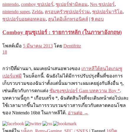
nintendo
,
comboy ซุปเปอร์
,
ซูเปอร์ฟามิคอม
,
Nes ซุปเปอร์
,
nintendo super
,
Zelda
,
ครอบครัวซุปเปอร์ร่วม
,
ซุปเปอร์มาริโอ
,
ซุปเปอร์บอยดอทคอม
,
ฮุนไดอิเล็กทรอนิคส์
|
9
ตอบ
Comboy ฮุนซูเปอร์ : รายการหลัก (ในภาษาอังกฤษ)
โพสต์เมื่อ
5 มีนาคม 2013
โดย
Dentifritz
18
กว่าปีที่ผ่านมา, ผมเคยนำเสนอพวงของ
เกาหลีใต้ฮุนไดเกมซู
เปอร์แฟมิ
ในบล็อกนี้. ฉันยังไม่ได้มีการปรับปรุงพื้นที่ของการ
เก็บรวบรวมของฉันว่าตั้งแต่นั้นมาเพราะผมเคยยุ่งกับสิ่งอื่น ๆ,
เช่นเดียวกับการตกแต่ง
ซัมซุงซุปเปอร์ Gam บทความ Boy *
.
บทความนี้ถูก * เกือบเสร็จ *, ฉันตัดสินใจที่จะเดินหน้าต่อไปและ
ใช้เวลามากขึ้นในการรวบรวมข่าวสารเกี่ยวกับตลาดคอนโซล
ของ Nintendo 16bit ในเกาหลีใต้.
อ่านต่อ
→
โพสต์ใน
บล็อก
,
Retro-Gaming
,
SFC / SNES
|
Tagged
16บิต
,