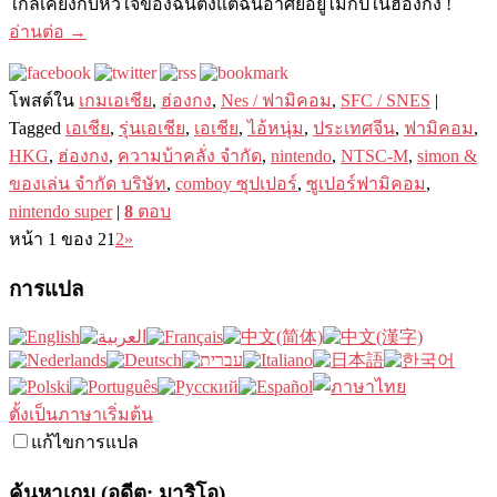
ใกล้เคียงกับหัวใจของฉันตั้งแต่ฉันอาศัยอยู่ไม่กี่ปีในฮ่องกง !
อ่านต่อ
→
โพสต์ใน
เกมเอเชีย
,
ฮ่องกง
,
Nes / ฟามิคอม
,
SFC / SNES
|
Tagged
เอเชีย
,
รุ่นเอเชีย
,
เอเชีย
,
ไอ้หนุ่ม
,
ประเทศจีน
,
ฟามิคอม
,
HKG
,
ฮ่องกง
,
ความบ้าคลั่ง จำกัด
,
nintendo
,
NTSC-M
,
simon &
ของเล่น จำกัด บริษัท
,
comboy ซุปเปอร์
,
ซูเปอร์ฟามิคอม
,
nintendo super
|
8
ตอบ
หน้า 1 ของ 2
1
2
»
การแปล
ตั้งเป็นภาษาเริ่มต้น
แก้ไขการแปล
ค้นหาเกม (อดีต: มาริโอ)