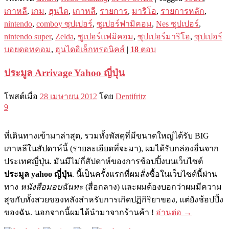
เกาหลี
,
เกม
,
ฮุนได
,
เกาหลี
,
รายการ
,
มาริโอ
,
รายการหลัก
,
nintendo
,
comboy ซุปเปอร์
,
ซูเปอร์ฟามิคอม
,
Nes ซุปเปอร์
,
nintendo super
,
Zelda
,
ซูเปอร์แฟมิคอม
,
ซุปเปอร์มาริโอ
,
ซุปเปอร์
บอยดอทคอม
,
ฮุนไดอิเล็กทรอนิคส์
|
18
ตอบ
ประมูล Arrivage Yahoo ญี่ปุ่น
โพสต์เมื่อ
28 เมษายน 2012
โดย
Dentifritz
9
ที่เดินทางเข้ามาล่าสุด, รวมทั้งพัสดุที่มีขนาดใหญ่ได้รับ BIG
เกาหลีในสัปดาห์นี้ (รายละเอียดที่จะมา), ผมได้รับกล่องอื่นจาก
ประเทศญี่ปุ่น. มันมีไม่กี่สัปดาห์ของการช้อปปิ้งบนเว็บไซต์
ประมูล yahoo ญี่ปุ่น
. นี้เป็นครั้งแรกที่ผมสั่งซื้อในเว็บไซต์นี้ผ่าน
ทาง
หนังสือมอบฉันทะ
(สื่อกลาง) และผมต้องบอกว่าผมมีความ
สุขกับทั้งสวยของหลังสำหรับการเกิดปฏิกิริยาของ, แต่ยังช้อปปิ้ง
ของฉัน. นอกจากนี้ผมได้นำมาจากร้านค้า !
อ่านต่อ
→