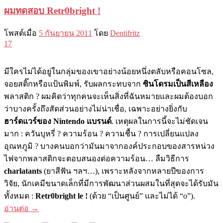
ผมทดสอบ Retr0bright !
โพสต์เมื่อ
5 กันยายน 2011
โดย
Dentifritz
17
มีใครไม่ได้อยู่ในกลุ่มของเขาอย่างน้อยหนึ่งตลับหรือคอนโซล,
จอยสติ๊กหรือแป้นพิมพ์, รับผลกระทบจาก
ซินโดรมเป็นสีเหลือง
พลาสติก ? ผมคิดว่าทุกคนจะเห็นสิ่งที่ฉันหมายและผมต้องบอก
ว่าบางครั้งถึงสัดส่วนอย่างไม่น่าเชื่อ, เฉพาะอย่างยิ่งกับ
ฮาร์ดแวร์ของ Nintendo แบรนด์
. เหตุผลในการนี​​้จะไม่ชัดเจน
มาก : ควันบุหรี่ ? ความร้อน ? ความชื้น ? การเปลี่ยนแปลง
อุณหภูมิ ? บางคนบอกว่ามันมาจากองค์ประกอบของสารหน่วง
ไฟจากพลาสติกจะตอบสนองต่อความร้อน… ลืมวิธีการ
charlatants
(ยาสีฟัน ฯลฯ…), เพราะหลังจากหลายปีของการ
วิจัย, นักเคมีขนาดเล็กที่มีการพัฒนาส่วนผสมในที่สุดจะได้รับมัน
ทั้งหมด :
Retr0bright le !
(ด้วย “เป็นศูนย์” และไม่ได้ “
o
”).
อ่านต่อ
→