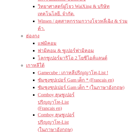
วิทยาศาสตร์ฝูโจว WaiXing & บริษัท
เทคโนโลยี. จำกัด.
Winsen / อุตสาหกรรมกวางโจวหลี่เฉิง & ร่วม
ค้า.
ฮ่องกง
แฟมิคอม
ฟามิคอม & ซูเปอร์ฟามิคอม
โลกซูเปอร์มาริโอ 2 โยชิไอส์แลนด์
เกาหลีใต้
Gamecube : เกาหลีปริญญาโท-List !
ซัมซุงซุปเปอร์ Gam เด็ก * (Français en)
ซัมซุงซุปเปอร์ Gam เด็ก * (ในภาษาอังกฤษ)
Comboy ฮุนซูเปอร์
ปริญญาโท-List
(Français en)
Comboy ฮุนซูเปอร์
ปริญญาโท-List
(ในภาษาอังกฤษ)