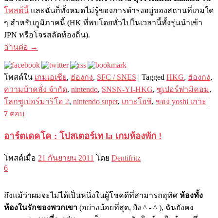
โพสต์นี้
และฉันก็ทั้งหมดไม่รู้ของการดำรงอยู่ของสถ​​านที่เกมใด
ๆ สำหรับภูมิภาคนี้ (HK ที่พบโดยทั่วไปในเวลานี้ทั้งรุ่นนำเข้า
JPN หรือโจรสลัดท้องถิ่น).
อ่านต่อ
→
โพสต์ใน
เกมเอเชีย
,
ฮ่องกง
,
SFC / SNES
|
Tagged
HKG
,
ฮ่องกง
,
ความบ้าคลั่ง จำกัด
,
nintendo
,
SNSN-YI-HKG
,
ซูเปอร์ฟามิคอม
,
โลกซูเปอร์มาริโอ 2
,
nintendo super
,
เกาะโยชิ
,
ของ yoshi เกาะ
|
7
ตอบ
อาร์ตเดคโค : โปสเตอร์เท la เกมห้องพัก !
โพสต์เมื่อ
21 กันยายน 2011
โดย
Dentifritz
6
ถึงแม้ว่าผมจะไม่ได้เป็นหนึ่งในผู้โชคดีที่สามารถอุทิศ
ห้องทั้ง
ห้องในรักของพวกเขา
(อย่างน้อยที่สุด, ยัง ^ - ^ ), ฉันยังคง