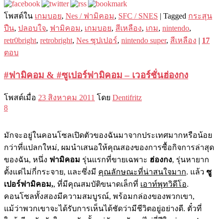
โพสต์ใน
เกมบอย
,
Nes / ฟามิคอม
,
SFC / SNES
|
Tagged
กระสุน
ปืน
,
ปลอบใจ
,
ฟามิคอม
,
เกมบอย
,
สีเหลือง
,
เกม
,
nintendo
,
retr0bright
,
retrobright
,
Nes ซุปเปอร์
,
nintendo super
,
สีเหลือง
|
17
ตอบ
#ฟามิคอม & #ซูเปอร์ฟามิคอม – เวอร์ชั่นฮ่องกง
โพสต์เมื่อ
23 สิงหาคม 2011
โดย
Dentifritz
8
มักจะอยู่ในคอนโซลเปิดตัวของฉันมาจากประเทศมากหรือน้อย
กว่าที่แปลกใหม่, ผมนำเสนอให้คุณสองของการซื้อกิจการล่าสุด
ของฉัน, หนึ่ง
ฟามิคอม
รุ่นแรกที่ขายเฉพาะ
ฮ่องกง
, รุ่นหายาก
ตั้งแต่ไม่กี่กระจาย, และซึ่งมี
คุณลักษณะที่น่าสนใจมาก
. แล้ว
ซู
เปอร์ฟามิคอม,
, ที่มีคุณสมบัติขนาดเล็กที่
เอาท์พุทวิดีโอ
.
คอนโซลทั้งสองมีความสมบูรณ์, พร้อมกล่องของพวกเขา,
แม้ว่าพวกเขาจะได้รับการเห็นได้ชัดว่ามีชีวิตอยู่อย่างดี. ตั๋วที่