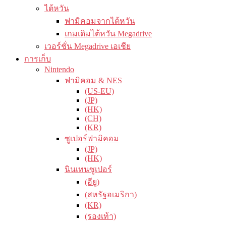
ไต้หวัน
ฟามิคอมจากไต้หวัน
เกมเดิมไต้หวัน Megadrive
เวอร์ชั่น Megadrive เอเชีย
การเก็บ
Nintendo
ฟามิคอม & NES
(US-EU)
(JP)
(HK)
(CH)
(KR)
ซูเปอร์ฟามิคอม
(JP)
(HK)
นินเทนซูเปอร์
(อียู)
(สหรัฐอเมริกา)
(KR)
(รองเท้า)