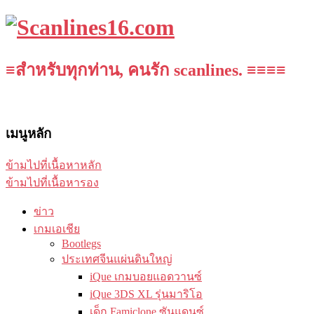
≡สำหรับทุกท่าน, คนรัก scanlines. ≡≡≡≡
เมนูหลัก
ข้ามไปที่เนื้อหาหลัก
ข้ามไปที่เนื้อหารอง
ข่าว
เกมเอเชีย
Bootlegs
ประเทศจีนแผ่นดินใหญ่
iQue เกมบอยแอดวานซ์
iQue 3DS XL รุ่นมาริโอ
เด็ก Famiclone ซันแดนซ์