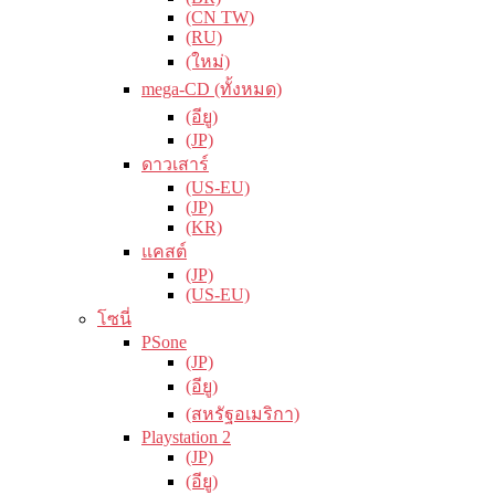
(CN TW)
(RU)
(ใหม่)
mega-CD (ทั้งหมด)
(อียู)
(JP)
ดาวเสาร์
(US-EU)
(JP)
(KR)
แคสต์
(JP)
(US-EU)
โซนี่
PSone
(JP)
(อียู)
(สหรัฐอเมริกา)
Playstation 2
(JP)
(อียู)