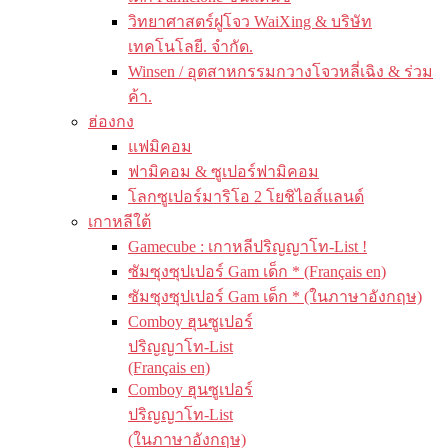
วิทยาศาสตร์ฝูโจว WaiXing & บริษัท
เทคโนโลยี. จำกัด.
Winsen / อุตสาหกรรมกวางโจวหลี่เฉิง & ร่วม
ค้า.
ฮ่องกง
แฟมิคอม
ฟามิคอม & ซูเปอร์ฟามิคอม
โลกซูเปอร์มาริโอ 2 โยชิไอส์แลนด์
เกาหลีใต้
Gamecube : เกาหลีปริญญาโท-List !
ซัมซุงซุปเปอร์ Gam เด็ก * (Français en)
ซัมซุงซุปเปอร์ Gam เด็ก * (ในภาษาอังกฤษ)
Comboy ฮุนซูเปอร์
ปริญญาโท-List
(Français en)
Comboy ฮุนซูเปอร์
ปริญญาโท-List
(ในภาษาอังกฤษ)