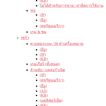
(KR)
ไม่ได้สำหรับการขาย / สาธิตการใช้งาน
Wii
(JP)
(อียู)
(สหรัฐอเมริกา)
เกม & ชม
เซก้า
ควบคุมระบบ / III ทำเครื่องหมาย
(อียู)
(JP)
(KR)
เกมเกียร์ (ทั้งหมด)
ล้านขับ / แหล่งกำเนิด
(JP)
(สหรัฐอเมริกา)
(อียู)
(AS)
(KR)
(แคลิฟอร์เนีย)
(BR)