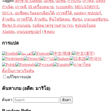
Tagged
เด็กชาย Aladdin
,
เอเชีย
,
เอเชีย
,
การเก็บ
,
เกาหลี
,
แหล่ง
กำเนิด
,
เกาหลี
,
III เครื่องหมาย
,
ระบบหลัก
,
MEGADRIVE
,
SEGA
,
เอเชียตะวันออกเฉียงใต้
,
เกาหลีใต้
,
gamboy ซุปเปอร์
,
ล้านขับ
,
เกาหลีใต้
,
ล้านขับ
,
หินโซนิคลม
,
ซัมซุง
,
เกมบอยซัมซุง
,
ซัมซุง II เกมบอย
,
รอยัลมาตรฐานสามารถ
,
ซุปเปอร์บอย
Aladdin
,
เกมบอยซูเปอร์
|
9
ตอบ
การแปล
ตั้งเป็นภาษาเริ่มต้น
แก้ไขการแปล
ค้นหาเกม (อดีต: มาริโอ)
ค้นหา
Random Pr0n