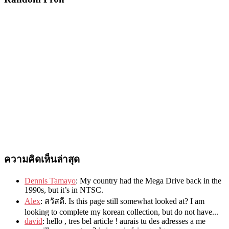
ความคิดเห็นล่าสุด
Dennis Tamayo
:
My country had the Mega Drive back in the
1990s
,
but it’s in NTSC
.
Alex
: สวัสดี.
Is this page still somewhat looked at
?
I am
looking to complete my korean collection
,
but do not have..
.
david
:
hello
,
tres bel article
!
aurais tu des adresses a me