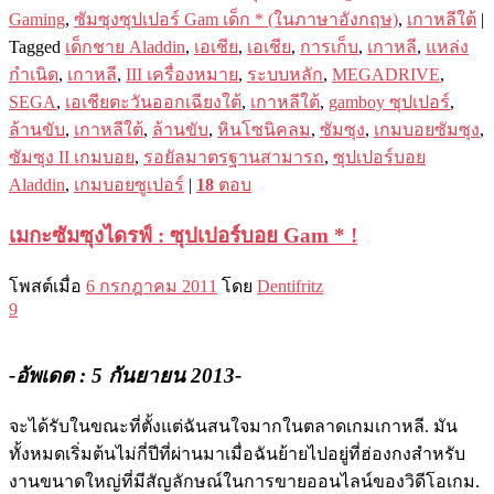
Gaming
,
ซัมซุงซุปเปอร์ Gam เด็ก * (ในภาษาอังกฤษ)
,
เกาหลีใต้
|
Tagged
เด็กชาย Aladdin
,
เอเชีย
,
เอเชีย
,
การเก็บ
,
เกาหลี
,
แหล่ง
กำเนิด
,
เกาหลี
,
III เครื่องหมาย
,
ระบบหลัก
,
MEGADRIVE
,
SEGA
,
เอเชียตะวันออกเฉียงใต้
,
เกาหลีใต้
,
gamboy ซุปเปอร์
,
ล้านขับ
,
เกาหลีใต้
,
ล้านขับ
,
หินโซนิคลม
,
ซัมซุง
,
เกมบอยซัมซุง
,
ซัมซุง II เกมบอย
,
รอยัลมาตรฐานสามารถ
,
ซุปเปอร์บอย
Aladdin
,
เกมบอยซูเปอร์
|
18
ตอบ
เมกะซัมซุงไดรฟ์ : ซุปเปอร์บอย Gam * !
โพสต์เมื่อ
6 กรกฎาคม 2011
โดย
Dentifritz
9
-อัพเดต : 5 กันยายน 2013-
จะได้รับในขณะที่ตั้งแต่ฉันสนใจมากในตลาดเกมเกาหลี. มัน
ทั้งหมดเริ่มต้นไม่กี่ปีที่ผ่านมาเมื่อฉันย้ายไปอยู่ที่ฮ่องกงสำหรับ
งานขนาดใหญ่ที่มีสัญลักษณ์ในการขายออนไลน์ของว​​ิดีโอเกม.