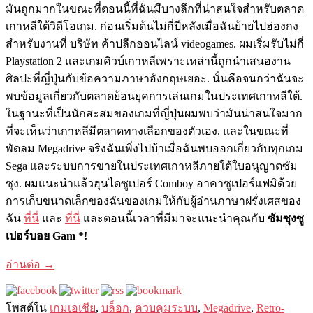
มันถูกมากในขณะที่ตอนนี้ที่ฉันมีบางลึกที่น่าสนใจสำหรับตลาด
เกาหลีใต้วิดีโอเกม. ก่อนเริ่มต้นไม่กี่ปีหลังเมื่อฉันย้ายไปฮ่องกง
สำหรับงานที่ บริษัท ค้าปลีกออนไลน์ videogames. ผมเริ่มรับไม่กี่
Playstation 2 และเกมคิวบ์เกาหลีเพราะเหล่านี้ถูกนำเสนองาน
ศิลปะที่ญี่ปุ่นกับข้อความภาษาอังกฤษเยอะ. นั่นคือจนกว่าฉันจะ
พบข้อมูลเกี่ยวกับตลาดย้อนยุคการเล่นเกมในประเทศเกาหลีใต้.
ในฐานะที่เป็นนักสะสมของเกมที่ญี่ปุ่นผมพบว่ามันน่าสนใจมาก
ที่จะเห็นว่าเกาหลีมีตลาดทางเลือกของตัวเอง. และในขณะที่
พัดลม Megadrive จริงฉันเพิ่งไปบ้าเมื่อฉันพบออกเกี่ยวกับทุกเกม
Sega และระบบการขายในประเทศเกาหลีภายใต้ใบอนุญาตซัม
ซุง. ผมแนะนำแล้วฮุนไดซูเปอร์ Comboy อาคาซูเปอร์แฟมิด้วย
การเก็บขนาดเล็กของฉันของเกมให้กับผู้อ่านภาษาฝรั่งเศสของ
ฉัน
ที่นี่
และ
ที่นี่
และตอนนี้เวลาที่มีมาจะแนะนำคุณกับ
ซัมซุงซู
เปอร์บอย Gam *!
อ่านต่อ
→
โพสต์ใน
เกมเอเชีย
,
บล็อก
,
ควบคุมระบบ
,
Megadrive
,
Retro-