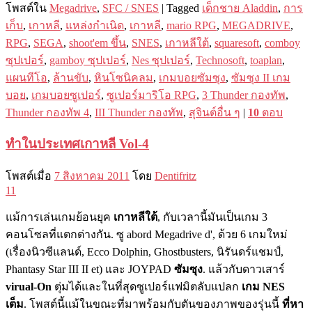
โพสต์ใน
Megadrive
,
SFC / SNES
|
Tagged
เด็กชาย Aladdin
,
การ
เก็บ
,
เกาหลี
,
แหล่งกำเนิด
,
เกาหลี
,
mario RPG
,
MEGADRIVE
,
RPG
,
SEGA
,
shoot'em ขึ้น
,
SNES
,
เกาหลีใต้
,
squaresoft
,
comboy
ซุปเปอร์
,
gamboy ซุปเปอร์
,
Nes ซุปเปอร์
,
Technosoft
,
toaplan
,
แผนทีโอ
,
ล้านขับ
,
หินโซนิคลม
,
เกมบอยซัมซุง
,
ซัมซุง II เกม
บอย
,
เกมบอยซูเปอร์
,
ซูเปอร์มาริโอ RPG
,
3 Thunder กองทัพ
,
Thunder กองทัพ 4
,
III Thunder กองทัพ
,
สุจินต์อื่น ๆ
|
10
ตอบ
ทำในประเทศเกาหลี Vol-4
โพสต์เมื่อ
7 สิงหาคม 2011
โดย
Dentifritz
11
แม้การเล่นเกมย้อนยุค
เกาหลีใต้
, กับเวลานี้มันเป็นเกม 3
คอนโซลที่แตกต่างกัน. ซู abord Megadrive d', ด้วย 6 เกมใหม่
(เรื่องนิวซีแลนด์, Ecco Dolphin, Ghostbusters, นิรันดร์แชมป์,
Phantasy Star III II et) และ JOYPAD
ซัมซุง
. แล้วกับดาวเสาร์
virual-On
ตุ่มได้และในที่สุดซูเปอร์แฟมิตลับแปลก
เกม NES
เต็ม
. โพสต์นี้แม้ในขณะที่มาพร้อมกับตันของภาพของรุ่นนี้
ที่หา