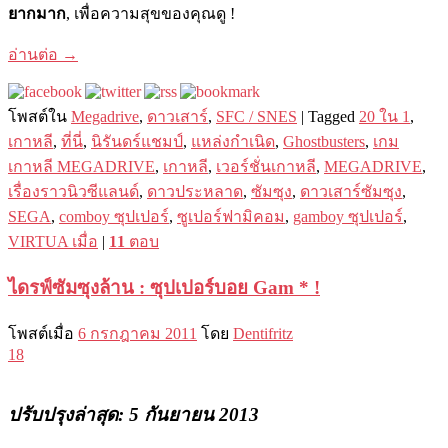
ยากมาก
, เพื่อความสุขของคุณดู !
อ่านต่อ
→
โพสต์ใน
Megadrive
,
ดาวเสาร์
,
SFC / SNES
|
Tagged
20 ใน 1
,
เกาหลี
,
ที่นี่
,
นิรันดร์แชมป์
,
แหล่งกำเนิด
,
Ghostbusters
,
เกม
เกาหลี MEGADRIVE
,
เกาหลี
,
เวอร์ชั่นเกาหลี
,
MEGADRIVE
,
เรื่องราวนิวซีแลนด์
,
ดาวประหลาด
,
ซัมซุง
,
ดาวเสาร์ซัมซุง
,
SEGA
,
comboy ซุปเปอร์
,
ซูเปอร์ฟามิคอม
,
gamboy ซุปเปอร์
,
VIRTUA เมื่อ
|
11
ตอบ
ไดรฟ์ซัมซุงล้าน : ซุปเปอร์บอย Gam * !
โพสต์เมื่อ
6 กรกฎาคม 2011
โดย
Dentifritz
18
ปรับปรุงล่าสุด: 5 กันยายน 2013