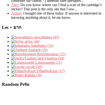
conseiller sur canton
?
j aimerais faire quelques..
.
Álex
: Do you know where can I find a scan of the cartridge’s
sticker? This post is the only site that I saw...
Achoo
: I bought one of these today. If anyone is interested in
knowing anything about it, let me know.
Les + มาก
neocalimero (45)
sp!nz (44)
bababaloo (33)
Ambseb (29)
Retroblogueur (25)
Jack'o'lantern (24)
Linanounette (21)
cocole (20)
DIlanNoKaze (17)
Raddai (16)
Random Pr0n