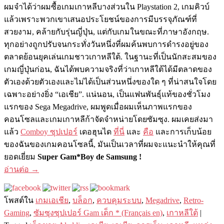
ผมจำได้ว่าผมซื้อเกมเกาหลีบางส่วนใน Playstation 2, เกมคิวบ์
แล้วเพราะพวกเขาเสนอประโยชน์ของการมีบรรจุภัณฑ์ที่
สวยงาม, คล้ายกับรุ่นญี่ปุ่น, แต่กับเกมในขณะที่ภาษาอังกฤษ.
ทุกอย่างถูกปรับจนกระทั่งวันหนึ่งที่ผมค้นพบการดำรงอยู่ของ
ตลาดย้อนยุคเล่นเกมชาวเกาหลีใต้. ในฐานะที่เป็นนักสะสมของ
เกมญี่ปุ่นก่อน, ฉันได้พบความจริงที่ว่าเกาหลีใต้ได้มีตลาดของ
ตัวเองด้วยตัวเองและไม่ได้เป็นส่วนหนึ่งของใด ๆ ที่น่าสนใจโดย
เฉพาะอย่างยิ่ง “เอเชีย”. แน่นอน, เป็นแฟนพันธุ์แท้ของชั่วโมง
แรกของ Sega Megadrive, ผมพูดเมื่อผมเห็นภาพแรกของ
คอนโซลและเกมเกาหลีก้าจัดจำหน่ายโดยซัมซุง. ผมเคยส่งมา
แล้ว
Comboy ซุปเปอร์
เดอฮุนได
ที่นี่
และ
คือ
และการเก็บน้อย
ของฉันของเกมคอนโซลนี้, มันเป็นเวลาที่ผมจะแนะนำให้คุณที่
ยอดเยี่ยม
Super Gam*Boy de Samsung !
อ่านต่อ
→
โพสต์ใน
เกมเอเชีย
,
บล็อก
,
ควบคุมระบบ
,
Megadrive
,
Retro-
Gaming
,
ซัมซุงซุปเปอร์ Gam เด็ก * (Français en)
,
เกาหลีใต้
|