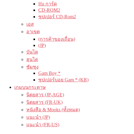
Hu การ์ด
CD-ROM2
ซุปเปอร์ CD-Rom2
เอส
อาเขต
(การค้าของเถื่อน)
(JP)
บันได
ฮุนได
ซัมซุง
Gam Boy *
ซุปเปอร์บอย Gam * (KR)
เกมบนกระดาษ
นิตยสาร (JP-AGE)
นิตยสาร (FR-UK)
หนังสือ & Mooks (ทั้งหมด)
แนะนำ (JP)
แนะนำ (FR-US)