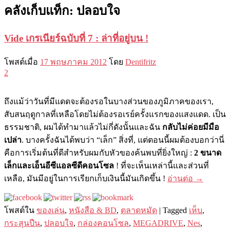
คลังเก็บแท็ก:
ปลอบใจ
Vide เกรเนียร์ฉบับที่ 7 : ล่าที่อยู่บน !
โพสต์เมื่อ
17 พฤษภาคม 2012
โดย
Dentifritz
2
ถึงแม้ว่าวันที่มีแดดจะต้องรอในบางส่วนของภูมิภาคของเรา,
สับสนฤดูกาลที่เหลือโดยไม่ต้องรอเรย์ครั้งแรกของแสงแดด. เป็น
ธรรมชาติ, ผมได้ทำมาแล้วไม่กี่ดังนั้นและฉัน
กลับไม่ค่อยมีมือ
เปล่า
. บางครั้งฉันได้พบว่า “เล็ก” สิ่งที่, แต่ตอนนี้ผมต้องบอกว่านี่
คือการเริ่มต้นที่ดีสำหรับผมกับหัวของค้นพบที่ยิ่งใหญ่ :
2 ขนาด
เล็กและเอ็นอีซีแอลซีดีคอนโซล
! ที่จะเห็นเหล่านี้และส่วนที่
เหลือ, มันมีอยู่ในการเรียกเก็บเงินนี้มันเกิดขึ้น !
อ่านต่อ
→
โพสต์ใน
ของเล่น
,
หนังสือ & BD
,
ตลาดหมัด
|
Tagged
เห็บ
,
กระสุนปืน
,
ปลอบใจ
,
กล่องคอนโซล
,
MEGADRIVE
,
Nes
,