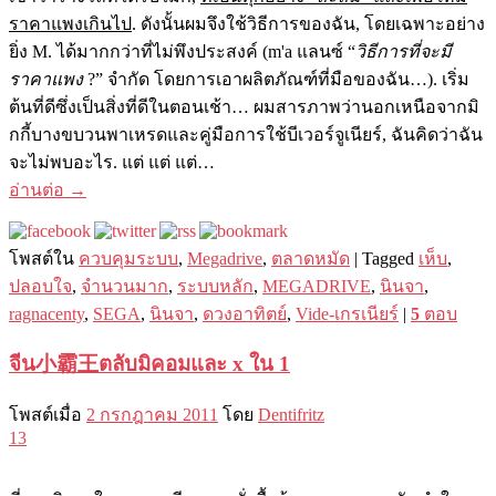
ราคาแพงเกินไป
. ดังนั้นผมจึงใช้วิธีการของฉัน, โดยเฉพาะอย่าง
ยิ่ง M. ได้มากกว่าที่ไม่พึงประสงค์ (m'a แลนซ์ “
วิธีการที่จะมี
ราคาแพง
?” จำกัด โดยการเอาผลิตภัณฑ์ที่มือของฉัน…). เริ่ม
ต้นที่ดีซึ่งเป็นสิ่งที่ดีในตอนเช้า… ผมสารภาพว่านอกเหนือจากมิ
กกี้บางขบวนพาเหรดและคู่มือการใช้บีเวอร์จูเนียร์, ฉันคิดว่าฉัน
จะไม่พบอะไร. แต่ แต่ แต่…
อ่านต่อ
→
โพสต์ใน
ควบคุมระบบ
,
Megadrive
,
ตลาดหมัด
|
Tagged
เห็บ
,
ปลอบใจ
,
จำนวนมาก
,
ระบบหลัก
,
MEGADRIVE
,
นินจา
,
ragnacenty
,
SEGA
,
นินจา
,
ดวงอาทิตย์
,
Vide-เกรเนียร์
|
5
ตอบ
จีน小霸王ตลับมิคอมและ x ใน 1
โพสต์เมื่อ
2 กรกฎาคม 2011
โดย
Dentifritz
13