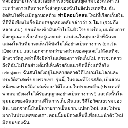
ที่จะอธิบายในรายละเอียดการสั่งซื้อย้อนยุคเกมของฉันทำใน
ระหว่างการเดินทางครั้งล่าสุดของฉันไปยังประเทศจีน, ฉัน
ตัดสินใจที่จะเปิดลูกบอลด้วย
ฟามิคอมโคลน
ใหม่ที่เรียกเก็บเงิน
ที่ดีที่มีเพียงไม่กี่ชนิดบรรจุกล่องตลับกล่าวว่า
X ใน 1
(รวมถึง
หลายเกม). ก่อนที่จะเข้ามันเข้าไปในหัวใจของเรื่อง, ผมต้องการ
ที่จะพูดนอกเรื่องสักครู่และกล่าวว่าส่วนใหญ่ของสิ่งที่ฉันจะ
แสดงในวันที่มาจะเห็นได้ชัดไม่ได้อย่างเป็นทางการ (ยกเว้น
iQue เกม), และนอกจากผมว่าบางส่วนของคุณจะไม่ลังเลที่จะ
อ้างว่าวัตถุเหล่านี้จึงมีค่าในแง่ของการจัดเก็บไม่. ควรจะกล่าว
ถึงที่ฉันไม่ได้อย่างเต็มที่เห็นด้วยกับแนวคิดนี้ตั้งแต่ที่จริง
retrogamer ฉันสนใจยังอยู่ในหลายตลาดวิดีโอเกมในโลกและ
ประวัติศาสตร์ของพวกเขา. รุ่นนี้, ในขณะที่โจรสลัด, เป็นส่วน
หนึ่งของประวัติศาสตร์ของว​​ิดีโอเกมในประเทศจีน (ประเทศที่
พวกเขายังคงไม่ได้รับอนุญาตอย่างเป็นทางการ!) และดังนั้นใน
มุมมองของฉันสถานที่ในการเก็บเงินและวีดีโอวัฒนธรรมของ
ฉัน. นอกจากนี้มันเป็นรายการเย็นมาก, แปลกใหม่, และไม่พบ
มากในประเทศของเรา. ตอนนี้ผมปิดวงเล็บนี้เพื่อแนะนำตัวใหม่
มิคอมของฉัน.