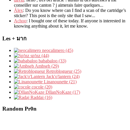
conseiller sur canton
?
j aimerais faire quelques..
.
Álex
: Do you know where can I find a scan of the cartridge’s
sticker? This post is the only site that I saw...
Achoo
: I bought one of these today. If anyone is interested in
knowing anything about it, let me know.
Les + มาก
neocalimero (45)
sp!nz (44)
bababaloo (33)
Ambseb (29)
Retroblogueur (25)
Jack'o'lantern (24)
Linanounette (21)
cocole (20)
DIlanNoKaze (17)
Raddai (16)
Random Pr0n