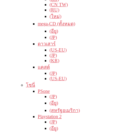
(CN TW)
(RU)
(ใหม่)
mega-CD (ทั้งหมด)
(อียู)
(JP)
ดาวเสาร์
(US-EU)
(JP)
(KR)
แคสต์
(JP)
(US-EU)
โซนี่
PSone
(JP)
(อียู)
(สหรัฐอเมริกา)
Playstation 2
(JP)
(อียู)