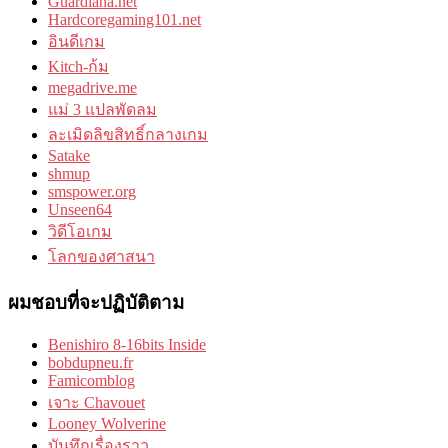
Guardiana.net
Hardcoregaming101.net
อินดีเกม
Kitch-ก้ม
megadrive.me
แม่ 3 แปลพัดลม
ละเมิดลิขสิทธิ์กลางเกม
Satake
shmup
smspower.org
Unseen64
วิดีโอเกม
โลกของศาสนา
ผมชอบที่จะปฏิบัติตาม
Benishiro 8-16bits Inside
bobdupneu.fr
Famicomblog
เจาะ Chavouet
Looney Wolverine
บันทึกเรื่องราว