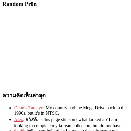
Random Pr0n
ความคิดเห็นล่าสุด
Dennis Tamayo
:
My country had the Mega Drive back in the
1990s
,
but it’s in NTSC
.
Alex
: สวัสดี.
Is this page still somewhat looked at
?
I am
looking to complete my korean collection
,
but do not have..
.
david
:
hello
,
tres bel article
!
aurais tu des adresses a me