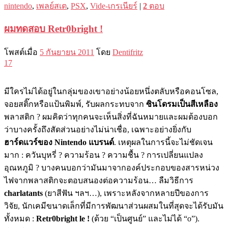
nintendo
,
เพลย์สเต
,
PSX
,
Vide-เกรเนียร์
|
2
ตอบ
ผมทดสอบ Retr0bright !
โพสต์เมื่อ
5 กันยายน 2011
โดย
Dentifritz
17
มีใครไม่ได้อยู่ในกลุ่มของเขาอย่างน้อยหนึ่งตลับหรือคอนโซล,
จอยสติ๊กหรือแป้นพิมพ์, รับผลกระทบจาก
ซินโดรมเป็นสีเหลือง
พลาสติก ? ผมคิดว่าทุกคนจะเห็นสิ่งที่ฉันหมายและผมต้องบอก
ว่าบางครั้งถึงสัดส่วนอย่างไม่น่าเชื่อ, เฉพาะอย่างยิ่งกับ
ฮาร์ดแวร์ของ Nintendo แบรนด์
. เหตุผลในการนี​​้จะไม่ชัดเจน
มาก : ควันบุหรี่ ? ความร้อน ? ความชื้น ? การเปลี่ยนแปลง
อุณหภูมิ ? บางคนบอกว่ามันมาจากองค์ประกอบของสารหน่วง
ไฟจากพลาสติกจะตอบสนองต่อความร้อน… ลืมวิธีการ
charlatants
(ยาสีฟัน ฯลฯ…), เพราะหลังจากหลายปีของการ
วิจัย, นักเคมีขนาดเล็กที่มีการพัฒนาส่วนผสมในที่สุดจะได้รับมัน
ทั้งหมด :
Retr0bright le !
(ด้วย “เป็นศูนย์” และไม่ได้ “
o
”).