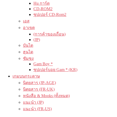
Hu การ์ด
CD-ROM2
ซุปเปอร์ CD-Rom2
เอส
อาเขต
(การค้าของเถื่อน)
(JP)
บันได
ฮุนได
ซัมซุง
Gam Boy *
ซุปเปอร์บอย Gam * (KR)
เกมบนกระดาษ
นิตยสาร (JP-AGE)
นิตยสาร (FR-UK)
หนังสือ & Mooks (ทั้งหมด)
แนะนำ (JP)
แนะนำ (FR-US)