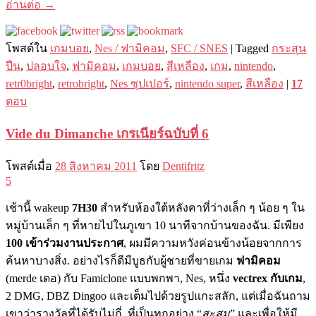
อ่านต่อ
→
โพสต์ใน
เกมบอย
,
Nes / ฟามิคอม
,
SFC / SNES
|
Tagged
กระสุน
ปืน
,
ปลอบใจ
,
ฟามิคอม
,
เกมบอย
,
สีเหลือง
,
เกม
,
nintendo
,
retr0bright
,
retrobright
,
Nes ซุปเปอร์
,
nintendo super
,
สีเหลือง
|
17
ตอบ
Vide du Dimanche เกรเนียร์ฉบับที่ 6
โพสต์เมื่อ
28 สิงหาคม 2011
โดย
Dentifritz
5
เช้านี้ wakeup
7H30
สำหรับห้องใต้หลังคาที่ว่างเล็ก ๆ น้อย ๆ ใน
หมู่บ้านเล็ก ๆ ที่หายไปในภูเขา 10 นาทีจากบ้านของฉัน. มีเพียง
100 เข้าร่วมงานประกาศ
, ผมมีความหวังค่อนข้างน้อยจากการ
ค้นหาบางสิ่ง. อย่างไรก็ดีมีบูธกับผู้ชายที่ขายเกม
ฟามิคอม
(merde เดอ) กับ Famiclone แบบพกพา, Nes, หนึ่ง
vectrex กับเกม
,
2 DMG, DBZ Dingoo และเต็มไปด้วยรูปแกะสลัก, แต่เมื่อฉันถาม
เขาว่ารางวัลที่ได้รับไม่กี่,
ที่เป็นทุกอย่าง “
สะสม
” และเพื่อให้มี