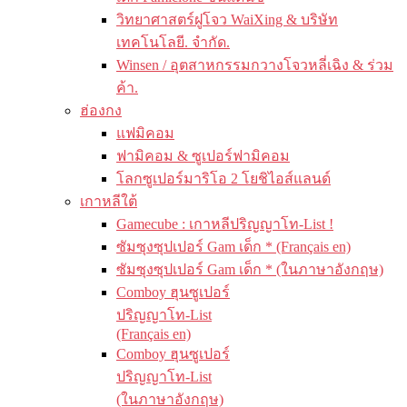
วิทยาศาสตร์ฝูโจว WaiXing & บริษัท
เทคโนโลยี. จำกัด.
Winsen / อุตสาหกรรมกวางโจวหลี่เฉิง & ร่วม
ค้า.
ฮ่องกง
แฟมิคอม
ฟามิคอม & ซูเปอร์ฟามิคอม
โลกซูเปอร์มาริโอ 2 โยชิไอส์แลนด์
เกาหลีใต้
Gamecube : เกาหลีปริญญาโท-List !
ซัมซุงซุปเปอร์ Gam เด็ก * (Français en)
ซัมซุงซุปเปอร์ Gam เด็ก * (ในภาษาอังกฤษ)
Comboy ฮุนซูเปอร์
ปริญญาโท-List
(Français en)
Comboy ฮุนซูเปอร์
ปริญญาโท-List
(ในภาษาอังกฤษ)