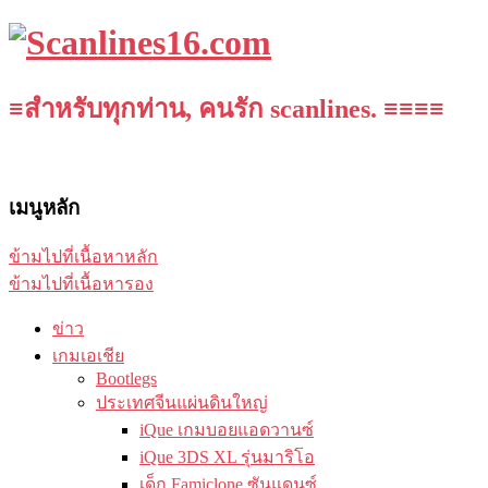
≡สำหรับทุกท่าน, คนรัก scanlines. ≡≡≡≡
เมนูหลัก
ข้ามไปที่เนื้อหาหลัก
ข้ามไปที่เนื้อหารอง
ข่าว
เกมเอเชีย
Bootlegs
ประเทศจีนแผ่นดินใหญ่
iQue เกมบอยแอดวานซ์
iQue 3DS XL รุ่นมาริโอ
เด็ก Famiclone ซันแดนซ์