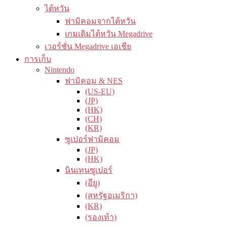
ไต้หวัน
ฟามิคอมจากไต้หวัน
เกมเดิมไต้หวัน Megadrive
เวอร์ชั่น Megadrive เอเชีย
การเก็บ
Nintendo
ฟามิคอม & NES
(US-EU)
(JP)
(HK)
(CH)
(KR)
ซูเปอร์ฟามิคอม
(JP)
(HK)
นินเทนซูเปอร์
(อียู)
(สหรัฐอเมริกา)
(KR)
(รองเท้า)