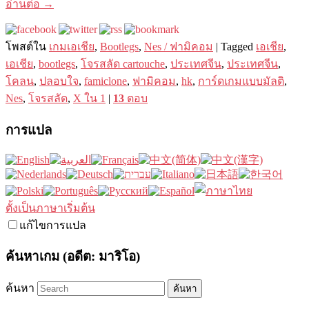
อ่านต่อ
→
โพสต์ใน
เกมเอเชีย
,
Bootlegs
,
Nes / ฟามิคอม
|
Tagged
เอเชีย
,
เอเชีย
,
bootlegs
,
โจรสลัด cartouche
,
ประเทศจีน
,
ประเทศจีน
,
โคลน
,
ปลอบใจ
,
famiclone
,
ฟามิคอม
,
hk
,
การ์ดเกมแบบมัลติ
,
Nes
,
โจรสลัด
,
X ใน 1
|
13
ตอบ
การแปล
ตั้งเป็นภาษาเริ่มต้น
แก้ไขการแปล
ค้นหาเกม (อดีต: มาริโอ)
ค้นหา