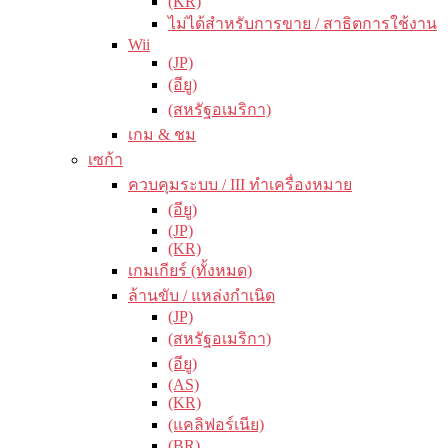
(KR)
ไม่ได้สำหรับการขาย / สาธิตการใช้งาน
Wii
(JP)
(อียู)
(สหรัฐอเมริกา)
เกม & ชม
เซก้า
ควบคุมระบบ / III ทำเครื่องหมาย
(อียู)
(JP)
(KR)
เกมเกียร์ (ทั้งหมด)
ล้านขับ / แหล่งกำเนิด
(JP)
(สหรัฐอเมริกา)
(อียู)
(AS)
(KR)
(แคลิฟอร์เนีย)
(BR)