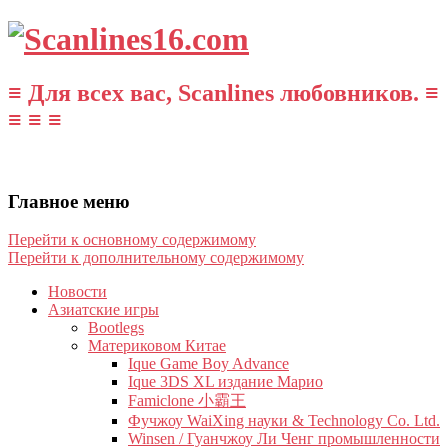
≡ Для всех вас, Scanlines любовников. ≡
≡ ≡ ≡
Главное меню
Перейти к основному содержимому
Перейти к дополнительному содержимому
Новости
Азиатские игры
Bootlegs
Материковом Китае
Ique Game Boy Advance
Ique 3DS XL издание Марио
Famiclone 小霸王
Фучжоу WaiXing науки & Technology Co. Ltd.
Winsen / Гуанчжоу Ли Ченг промышленности