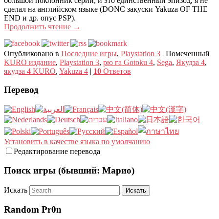
большой поклонник серии, и это единственный эпизод, я не
сделал на английском языке (DONC закуски Yakuza OF THE
END и др. опус PSP).
Продолжить чтение
→
Опубликовано в
Последние игры
,
Playstation 3
|
Помеченный
KURO издание
,
Playstation 3
,
рю га Gotoku 4
,
Sega
,
Якудза 4
,
якудза 4 KURO
,
Yakuza 4
|
10
Ответов
Перевод
Установить в качестве языка по умолчанию
Редактирование перевода
Поиск игры (бывший: Марио)
Искать
Random Pr0n