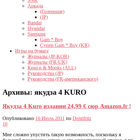
SNK
Аркада
(Голенище)
(JP)
Bandai
Hyundai
Samsung
Gam * Boy
Супер Gam * Boy (KR)
Игры на бумаге
Журналы (JP-KOR)
Журналы (FR-UK)
Книги & Mooks (ALL)
Руководства (JP)
Руководства (FR-американского)
Архивы:
якудза 4 KURO
Якудза 4 Kuro издании 24,99 € сюр Amazon.fr !
Опубликовано
16 Июль 2011
по
Dentifritz
10
Мне сложно упустить такую ​​возможность, поскольку я