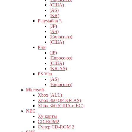
(США)
(AS)
(KR)
Playstation 3
(JP)
(AS)
(Евросоюз)
(США)
PSP
(JP)
(Евросоюз)
(США)
(KR-AS)
PS Vita
(AS)
(Евросоюз)
Microsoft
Xbox (ALL)
Xbox 360 (JP-KR-AS)
Xbox 360 (США и ЕС)
NEC
Ху-карты
CD-ROM2
Супер CD-ROM 2