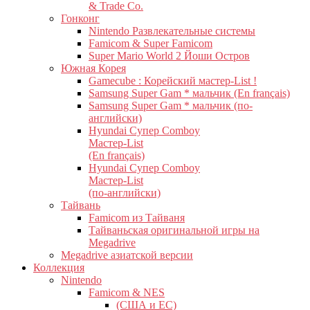
& Trade Co.
Гонконг
Nintendo Развлекательные системы
Famicom & Super Famicom
Super Mario World 2 Йоши Остров
Южная Корея
Gamecube : Корейский мастер-List !
Samsung Super Gam * мальчик (En français)
Samsung Super Gam * мальчик (по-
английски)
Hyundai Супер Comboy
Мастер-List
(En français)
Hyundai Супер Comboy
Мастер-List
(по-английски)
Тайвань
Famicom из Тайваня
Тайваньская оригинальной игры на
Megadrive
Megadrive азиатской версии
Коллекция
Nintendo
Famicom & NES
(США и ЕС)