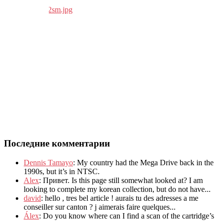
Последние комментарии
Dennis Tamayo
:
My country had the Mega Drive back in the
1990s
,
but it’s in NTSC
.
Alex
: Привет.
Is this page still somewhat looked at
?
I am
looking to complete my korean collection
,
but do not have..
.
david
:
hello
,
tres bel article
!
aurais tu des adresses a me
conseiller sur canton
?
j aimerais faire quelques..
.
Álex
: Do you know where can I find a scan of the cartridge’s