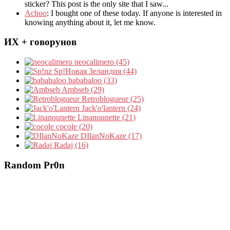
sticker? This post is the only site that I saw...
Achoo
: I bought one of these today. If anyone is interested in
knowing anything about it, let me know.
ИХ + говорунов
neocalimero (45)
Sp!Новая Зеландия (44)
bababaloo (33)
Ambseb (29)
Retroblogueur (25)
Jack'o'lantern (24)
Linanounette (21)
cocole (20)
DIlanNoKaze (17)
Radaj (16)
Random Pr0n