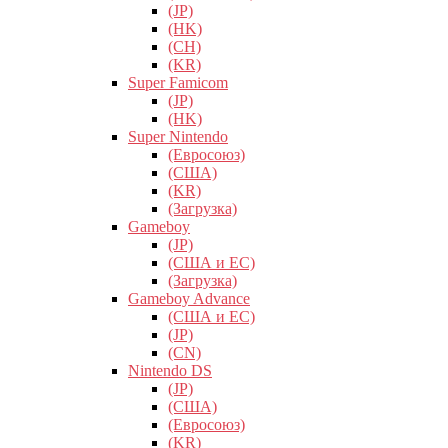
(JP)
(HK)
(CH)
(KR)
Super Famicom
(JP)
(HK)
Super Nintendo
(Евросоюз)
(США)
(KR)
(Загрузка)
Gameboy
(JP)
(США и ЕС)
(Загрузка)
Gameboy Advance
(США и ЕС)
(JP)
(CN)
Nintendo DS
(JP)
(США)
(Евросоюз)
(KR)