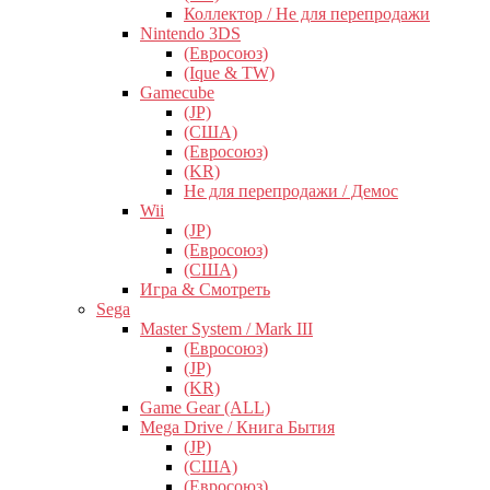
Коллектор / Не для перепродажи
Nintendo 3DS
(Евросоюз)
(Ique & TW)
Gamecube
(JP)
(США)
(Евросоюз)
(KR)
Не для перепродажи / Демос
Wii
(JP)
(Евросоюз)
(США)
Игра & Смотреть
Sega
Master System / Mark III
(Евросоюз)
(JP)
(KR)
Game Gear (ALL)
Mega Drive / Книга Бытия
(JP)
(США)
(Евросоюз)