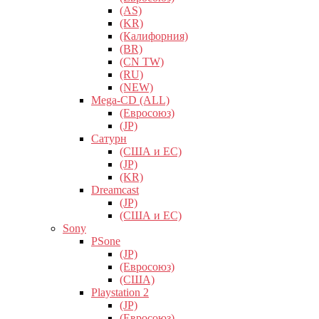
(AS)
(KR)
(Калифорния)
(BR)
(CN TW)
(RU)
(NEW)
Mega-CD (ALL)
(Евросоюз)
(JP)
Сатурн
(США и ЕС)
(JP)
(KR)
Dreamcast
(JP)
(США и ЕС)
Sony
PSone
(JP)
(Евросоюз)
(США)
Playstation 2
(JP)
(Евросоюз)