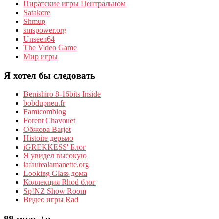
Пиратские игры Центральном
Satakore
Shmup
smspower.org
Unseen64
The Video Game
Мир игры
Я хотел бы следовать
Benishiro 8-16bits Inside
bobdupneu.fr
Famicomblog
Forent Chavouet
Обжора Barjot
Histoire дерьмо
iGREKKESS' Блог
Я увидел высокую
lafautealamanette.org
Looking Glass дома
Коллекция Rhod блог
Sp!NZ Show Room
Видео игры Rad
88 миль / ч