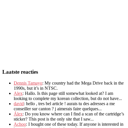
Laatste reacties
Dennis Tamayo
:
My country had the Mega Drive back in the
1990s
,
but it’s in NTSC
.
Alex
: Hallo.
Is this page still somewhat looked at
?
I am
looking to complete my korean collection
,
but do not have..
.
david
:
hello
,
tres bel article
!
aurais tu des adresses a me
conseiller sur canton
?
j aimerais faire quelques..
.
Álex
: Do you know where can I find a scan of the cartridge’s
sticker? This post is the only site that I saw...
Achoo
: I bought one of these today. If anyone is interested in