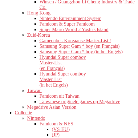
Winsen / Guangzhou Li Cheng Industry & Trade
Co.
Hong Kong
Nintendo Entertainment System
Famicom & Super Famicom
Super Mario World 2 Yoshi's Island
Zuid-Korea
Gamecube : Koreaanse Master-List !
Samsung Super Gam * boy (en Français)
Samsung Super Gam * boy (in het Engels)
Hyundai Super comboy
Master-List
(en Français)
Hyundai Super comboy
Master-List
(in het Engels)
Taiwan
Famicom uit Taiwan
Taiwanese originele games op Megadrive
Megadrive Asian Version
Collectie
Nintendo
Famicom & NES
(VS-EU)
(JP)