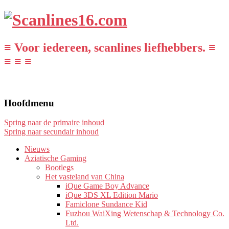
≡ Voor iedereen, scanlines liefhebbers. ≡
≡ ≡ ≡
Hoofdmenu
Spring naar de primaire inhoud
Spring naar secundair inhoud
Nieuws
Aziatische Gaming
Bootlegs
Het vasteland van China
iQue Game Boy Advance
iQue 3DS XL Edition Mario
Famiclone Sundance Kid
Fuzhou WaiXing Wetenschap & Technology Co.
Ltd.