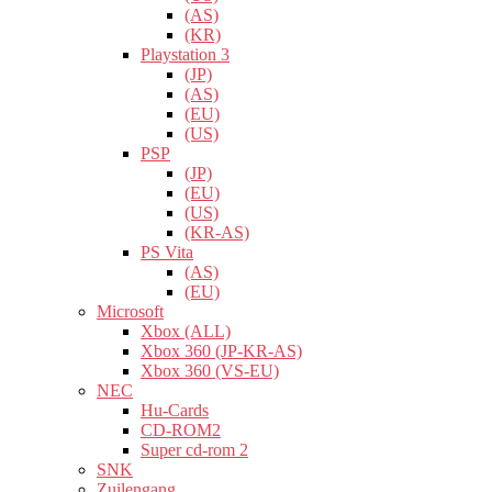
(AS)
(KR)
Playstation 3
(JP)
(AS)
(EU)
(US)
PSP
(JP)
(EU)
(US)
(KR-AS)
PS Vita
(AS)
(EU)
Microsoft
Xbox (ALL)
Xbox 360 (JP-KR-AS)
Xbox 360 (VS-EU)
NEC
Hu-Cards
CD-ROM2
Super cd-rom 2
SNK
Zuilengang