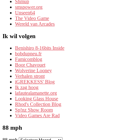
Shmup
smspower.org
Unseen64
The Video Game
Wereld van Arcades
Ik wil volgen
Benishiro 8-16bits Inside
bobdupneu.fr
Famicomblog
Boor Chavouet
Wolverine Looney
Verhalen stront
iGREKKESS' Blog
Ik zag hoog
lafautealamanette.org
Looking Glass House
Rhod's Collection Blog
Sp!nz Show Room
Video Games Are Rad
88 mph
88 mph