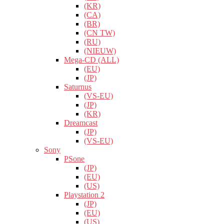
(KR)
(CA)
(BR)
(CN TW)
(RU)
(NIEUW)
Mega-CD (ALL)
(EU)
(JP)
Saturnus
(VS-EU)
(JP)
(KR)
Dreamcast
(JP)
(VS-EU)
Sony
PSone
(JP)
(EU)
(US)
Playstation 2
(JP)
(EU)
(US)