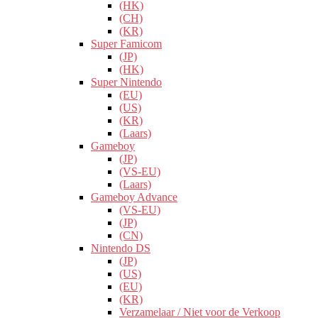
(HK)
(CH)
(KR)
Super Famicom
(JP)
(HK)
Super Nintendo
(EU)
(US)
(KR)
(Laars)
Gameboy
(JP)
(VS-EU)
(Laars)
Gameboy Advance
(VS-EU)
(JP)
(CN)
Nintendo DS
(JP)
(US)
(EU)
(KR)
Verzamelaar / Niet voor de Verkoop