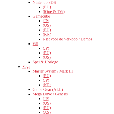
Nintendo 3DS
(EU)
(iQue & TW)
Gamecube
(JP)
(US)
(EU)
(KR)
Niet voor de Verkoop / Demos
Wii
(JP)
(EU)
(US)
Spel & Horloge
Sega
Master System / Mark III
(EU)
(JP)
(KR)
Game Gear (ALL)
Mega Drive / Genesis
(JP)
(US)
(EU)
(AS)