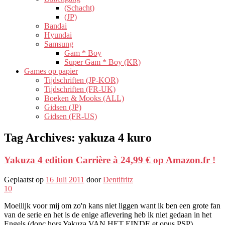
(Schacht)
(JP)
Bandai
Hyundai
Samsung
Gam * Boy
Super Gam * Boy (KR)
Games op papier
Tijdschriften (JP-KOR)
Tijdschriften (FR-UK)
Boeken & Mooks (ALL)
Gidsen (JP)
Gidsen (FR-US)
Tag Archives:
yakuza 4 kuro
Yakuza 4 edition Carrière à 24,99 € op Amazon.fr !
Geplaatst op
16 Juli 2011
door
Dentifritz
10
Moeilijk voor mij om zo'n kans niet liggen want ik ben een grote fan
van de serie en het is de enige aflevering heb ik niet gedaan in het
Engels (donc hors Yakuza VAN HET EINDE et opus PSP).