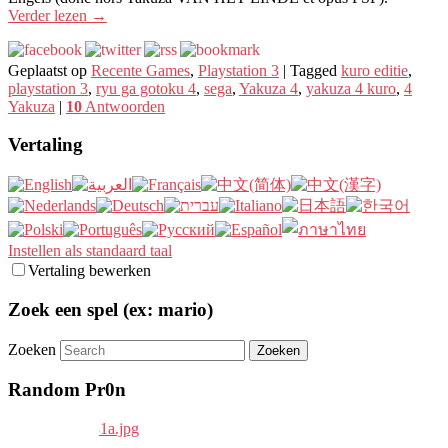
Verder lezen
→
Geplaatst op
Recente Games
,
Playstation 3
|
Tagged
kuro editie
,
playstation 3
,
ryu ga gotoku 4
,
sega
,
Yakuza 4
,
yakuza 4 kuro
,
4
Yakuza
|
10
Antwoorden
Vertaling
Instellen als standaard taal
Vertaling bewerken
Zoek een spel (ex: mario)
Zoeken
Random Pr0n