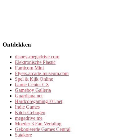
Ontdekken
disney-megadrive.com
Elektronische Plastic
Famicom Mini
Flyers.arcade-museum.com
Spel & Kijk Online
Game Center CX
Gameboy Galleria
Guardiana.net
Hardcoregaming101.net
Indie Games
Kitch-Gebogen
megadrive.me
Moeder 3 Fan Vertaling
Gekopieerde Games Central
Satakore