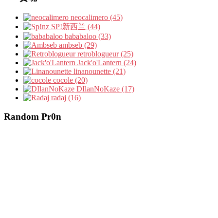
neocalimero (45)
SP!新西兰 (44)
bababaloo (33)
ambseb (29)
retroblogueur (25)
Jack'o'Lantern (24)
linanounette (21)
cocole (20)
DIlanNoKaze (17)
radaj (16)
Random Pr0n