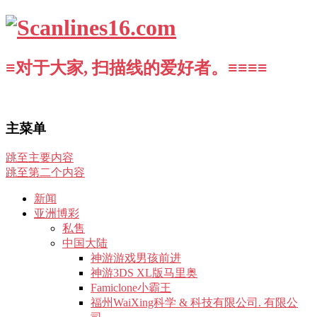
≡对于大家, 扫描线的爱好者。≡≡≡≡
主菜单
跳至主要内容
跳至第二个内容
新闻
亚洲博彩
私售
中国大陆
神游游戏男孩前进
神游3DS XL版马里奥
Famiclone小霸王
福州WaiXing科学 & 科技有限公司. 有限公