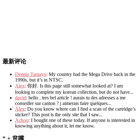
最新评论
Dennis Tamayo
: My country had the Mega Drive back in the
1990s, but it’s in NTSC.
Alex
: 你好. Is this page still somewhat looked at? I am
looking to complete my korean collection, but do not have...
david
: hello , tres bel article ! aurais tu des adresses a me
conseiller sur canton ? j aimerais faire quelques...
Álex
: Do you know where can I find a scan of the cartridge’s
sticker? This post is the only site that I saw...
Achoo
: I bought one of these today. If anyone is interested in
knowing anything about it, let me know.
“ + 贫嘴