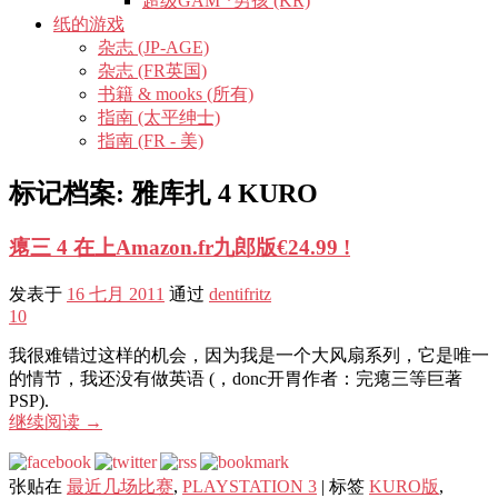
超级GAM *男孩 (KR)
纸的游戏
杂志 (JP-AGE)
杂志 (FR英国)
书籍 & mooks (所有)
指南 (太平绅士)
指南 (FR - 美)
标记档案:
雅库扎 4 KURO
瘪三 4 在上Amazon.fr九郎版€24.99 !
发表于
16 七月 2011
通过
dentifritz
10
我很难错过这样的机会，因为我是一个大风扇系列，它是唯一
的情节，我还没有做英语 (，donc开胃作者：完瘪三等巨著
PSP).
继续阅读
→
张贴在
最近几场比赛
,
PLAYSTATION 3
|
标签
KURO版
,