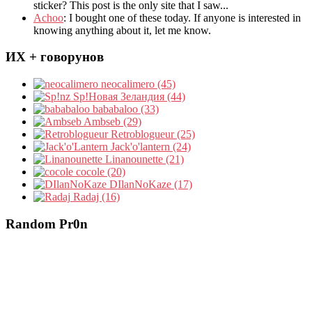
sticker? This post is the only site that I saw...
Achoo
: I bought one of these today. If anyone is interested in
knowing anything about it, let me know.
ИХ + говорунов
neocalimero (45)
Sp!Новая Зеландия (44)
bababaloo (33)
Ambseb (29)
Retroblogueur (25)
Jack'o'lantern (24)
Linanounette (21)
cocole (20)
DIlanNoKaze (17)
Radaj (16)
Random Pr0n