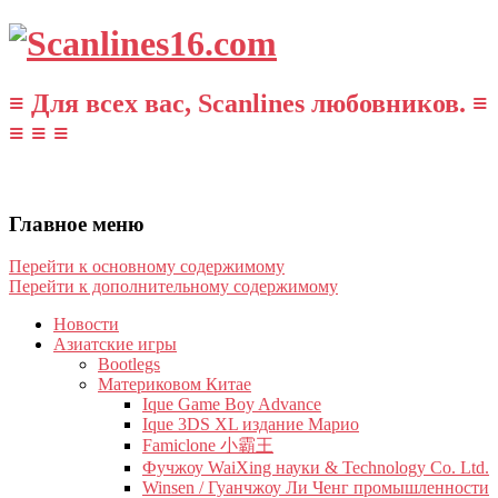
≡ Для всех вас, Scanlines любовников. ≡
≡ ≡ ≡
Главное меню
Перейти к основному содержимому
Перейти к дополнительному содержимому
Новости
Азиатские игры
Bootlegs
Материковом Китае
Ique Game Boy Advance
Ique 3DS XL издание Марио
Famiclone 小霸王
Фучжоу WaiXing науки & Technology Co. Ltd.
Winsen / Гуанчжоу Ли Ченг промышленности