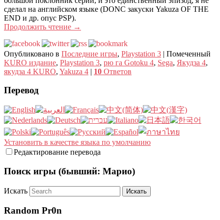
большой поклонник серии, и это единственный эпизод, я не
сделал на английском языке (DONC закуски Yakuza OF THE
END и др. опус PSP).
Продолжить чтение
→
Опубликовано в
Последние игры
,
Playstation 3
|
Помеченный
KURO издание
,
Playstation 3
,
рю га Gotoku 4
,
Sega
,
Якудза 4
,
якудза 4 KURO
,
Yakuza 4
|
10
Ответов
Перевод
Установить в качестве языка по умолчанию
Редактирование перевода
Поиск игры (бывший: Марио)
Искать
Random Pr0n