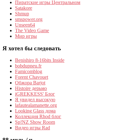
Пиратские игры Центральном
Satakore
Shmup
smspower.org
Unseen64
The Video Game
Мир игры
Я хотел бы следовать
Benishiro 8-16bits Inside
bobdupneu.fr
Famicomblog
Forent Chavouet
Обжора Barjot
Histoire дерьмо
iGREKKESS' Блог
Я увидел высокую
lafautealamanette.org
Looking Glass дома
Коллекция Rhod блог
Sp!NZ Show Room
Видео игры Rad
88 миль / ч