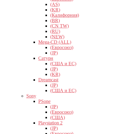
(AS)
(KR)
(Калифорния)
(BR)
(CN TW)
(RU)
(NEW)
Mega-CD (ALL)
(Евросоюз)
(JP)
Сатурн
(США и ЕС)
(JP)
(KR)
Dreamcast
(JP)
(США и ЕС)
Sony
PSone
(JP)
(Евросоюз)
(США)
Playstation 2
(JP)
(Евросоюз)