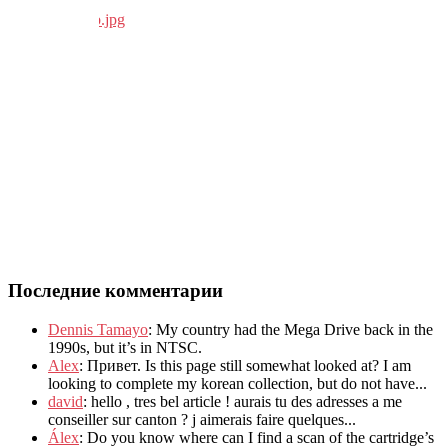
Последние комментарии
Dennis Tamayo
:
My country had the Mega Drive back in the
1990s
,
but it’s in NTSC
.
Alex
: Привет.
Is this page still somewhat looked at
?
I am
looking to complete my korean collection
,
but do not have..
.
david
:
hello
,
tres bel article
!
aurais tu des adresses a me
conseiller sur canton
?
j aimerais faire quelques..
.
Álex
: Do you know where can I find a scan of the cartridge’s