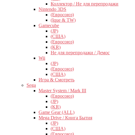
Коллектор / Не для перепродажи
Nintendo 3DS
(Евросоюз)
(Ique & TW)
Gamecube
(JP)
(США)
(Евросоюз)
(KR)
Не для перепродажи / Демос
Wii
(JP)
(Евросоюз)
(США)
Игра & Смотреть
Sega
Master System / Mark III
(Евросоюз)
(JP)
(KR)
Game Gear (ALL)
Mega Drive / Книга Бытия
(JP)
(США)
(Евросоюз)