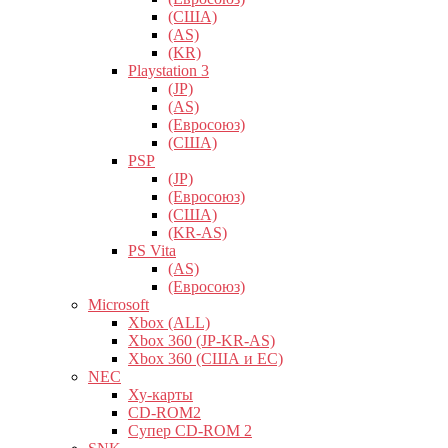
(США)
(AS)
(KR)
Playstation 3
(JP)
(AS)
(Евросоюз)
(США)
PSP
(JP)
(Евросоюз)
(США)
(KR-AS)
PS Vita
(AS)
(Евросоюз)
Microsoft
Xbox (ALL)
Xbox 360 (JP-KR-AS)
Xbox 360 (США и ЕС)
NEC
Ху-карты
CD-ROM2
Супер CD-ROM 2