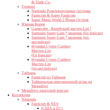
& Trade Co.
Гонконг
Nintendo Развлекательные системы
Famicom & Super Famicom
Super Mario World 2 Йоши Остров
Южная Корея
Gamecube : Корейский мастер-List !
Samsung Super Gam * мальчик (En français)
Samsung Super Gam * мальчик (по-
английски)
Hyundai Супер Comboy
Мастер-List
(En français)
Hyundai Супер Comboy
Мастер-List
(по-английски)
Тайвань
Famicom из Тайваня
Тайваньская оригинальной игры на
Megadrive
Megadrive азиатской версии
Коллекция
Nintendo
Famicom & NES
(США и ЕС)