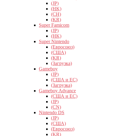
(JP)
(HK)
(CH)
(KR)
Super Famicom
(JP)
(HK)
Super Nintendo
(Евросоюз)
(США)
(KR)
(Загрузка)
Gameboy
(JP)
(США и ЕС)
(Загрузка)
Gameboy Advance
(США и ЕС)
(JP)
(CN)
Nintendo DS
(JP)
(США)
(Евросоюз)
(KR)