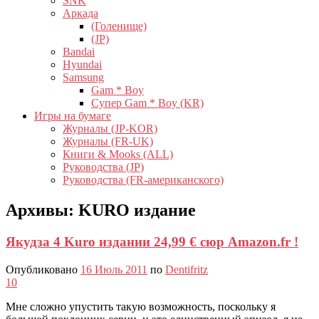
SNK
Аркада
(Голенище)
(JP)
Bandai
Hyundai
Samsung
Gam * Boy
Супер Gam * Boy (KR)
Игры на бумаге
Журналы (JP-KOR)
Журналы (FR-UK)
Книги & Mooks (ALL)
Руководства (JP)
Руководства (FR-американского)
Архивы:
KURO издание
Якудза 4 Kuro издании 24,99 € сюр Amazon.fr !
Опубликовано
16 Июль 2011
по
Dentifritz
10
Мне сложно упустить такую ​​возможность, поскольку я