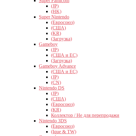
Super Famicom
(JP)
(HK)
Super Nintendo
(Евросоюз)
(США)
(KR)
(Загрузка)
Gameboy
(JP)
(США и ЕС)
(Загрузка)
Gameboy Advance
(США и ЕС)
(JP)
(CN)
Nintendo DS
(JP)
(США)
(Евросоюз)
(KR)
Коллектор / Не для перепродажи
Nintendo 3DS
(Евросоюз)
(Ique & TW)