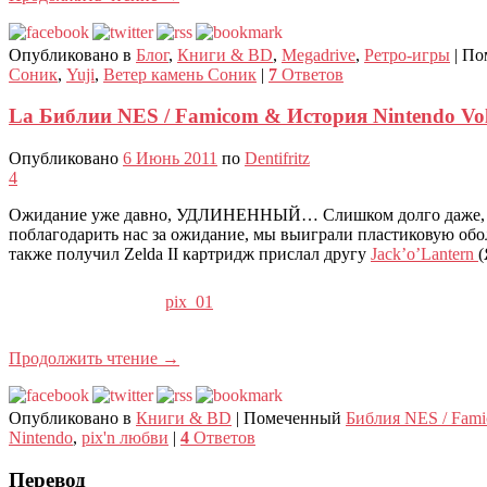
Опубликовано в
Блог
,
Книги & BD
,
Megadrive
,
Ретро-игры
|
По
Соник
,
Yuji
,
Ветер камень Соник
|
7
Ответов
La Библии NES / Famicom & История Nintendo Vol
Опубликовано
6 Июнь 2011
по
Dentifritz
4
Ожидание уже давно, УДЛИНЕННЫЙ… Слишком долго даже, но я,
поблагодарить нас за ожидание, мы выиграли пластиковую обо
также получил Zelda II картридж прислал другу
Jack’o’Lantern
(
pix_01
Продолжить чтение
→
Опубликовано в
Книги & BD
|
Помеченный
Библия NES / Fam
Nintendo
,
pix'n любви
|
4
Ответов
Перевод