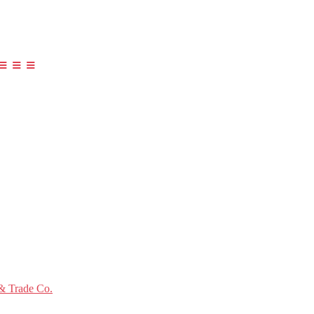
≡ ≡ ≡
 Trade Co.