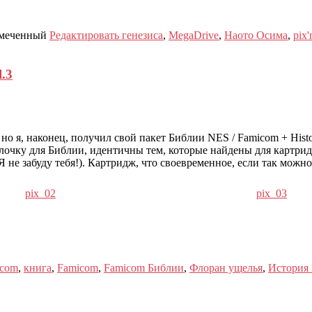
меченный
Редактировать генезиса
,
MegaDrive
,
Наото Осима
,
pix
.3
 наконец, получил свой пакет Библии NES / Famicom + Histoi
лочку для Библии, идентичны тем, которые найдены для картрид
Я не забуду тебя!). Картридж, что своевременное, если так можно 
pix_02
pix_03
icom
,
книга
,
Famicom
,
Famicom Библии
,
Флоран ущелья
,
История 