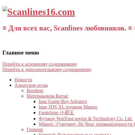
≡ Для всех вас, Scanlines любовников. ≡ 
Главное меню
Перейти к основному содержимому
Перейти к дополнительному содержимому
Новости
Азиатские игры
Bootlegs
Материковом Китае
Ique Game Boy Advance
Ique 3DS XL издание Марио
Famiclone 小霸王
Фучжоу WaiXing науки & Technology Co. Ltd.
Winsen / Гуанчжоу Ли Ченг промышленности &
Гонконг
Nintendo Развлекательные системы