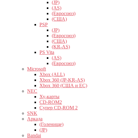
(JP)
(AS)
(Евросоюз)
(США)
PSP
(JP)
(Евросоюз)
(США)
(KR-AS)
PS Vita
(AS)
(Евросоюз)
Microsoft
Xbox (ALL)
Xbox 360 (JP-KR-AS)
Xbox 360 (США и ЕС)
NEC
Ху-карты
CD-ROM2
Супер CD-ROM 2
SNK
Аркада
(Голенище)
(JP)
Bandai