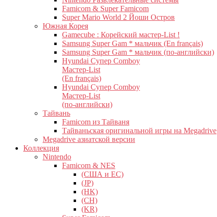
Famicom & Super Famicom
Super Mario World 2 Йоши Остров
Южная Корея
Gamecube : Корейский мастер-List !
Samsung Super Gam * мальчик (En français)
Samsung Super Gam * мальчик (по-английски)
Hyundai Супер Comboy
Мастер-List
(En français)
Hyundai Супер Comboy
Мастер-List
(по-английски)
Тайвань
Famicom из Тайваня
Тайваньская оригинальной игры на Megadrive
Megadrive азиатской версии
Коллекция
Nintendo
Famicom & NES
(США и ЕС)
(JP)
(HK)
(CH)
(KR)