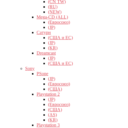
(CN TW)
(RU)
(NEW)
Mega-CD (ALL)
(Евросоюз)
(JP)
Сатурн
(США и ЕС)
(JP)
(KR)
Dreamcast
(JP)
(США и ЕС)
Sony
PSone
(JP)
(Евросоюз)
(США)
Playstation 2
(JP)
(Евросоюз)
(США)
(AS)
(KR)
Playstation 3