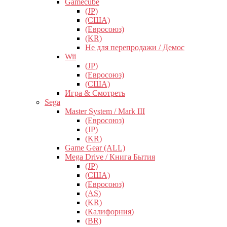
Gamecube
(JP)
(США)
(Евросоюз)
(KR)
Не для перепродажи / Демос
Wii
(JP)
(Евросоюз)
(США)
Игра & Смотреть
Sega
Master System / Mark III
(Евросоюз)
(JP)
(KR)
Game Gear (ALL)
Mega Drive / Книга Бытия
(JP)
(США)
(Евросоюз)
(AS)
(KR)
(Калифорния)
(BR)