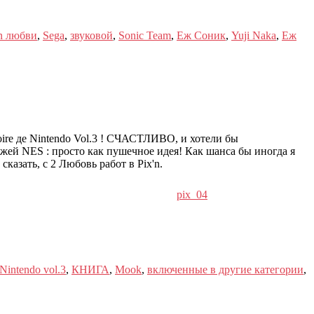
'n любви
,
Sega
,
звуковой
,
Sonic Team
,
Еж Соник
,
Yuji Naka
,
Еж
re де Nintendo Vol.3 ! СЧАСТЛИВО, и хотели бы
жей NES : просто как пушечное идея! Как шанса бы иногда я
сказать, с 2 Любовь работ в Pix'n.
pix_04
Nintendo vol.3
,
КНИГА
,
Mook
,
включенные в другие категории
,