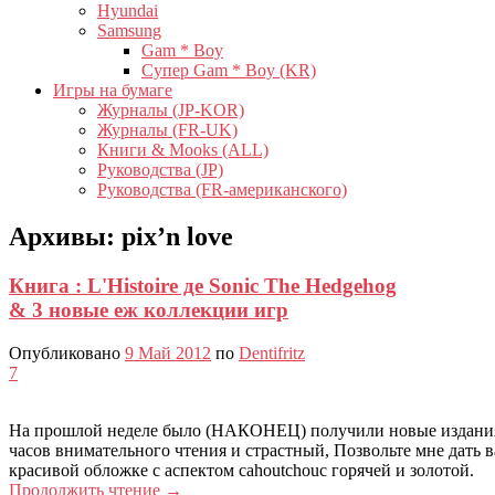
Hyundai
Samsung
Gam * Boy
Супер Gam * Boy (KR)
Игры на бумаге
Журналы (JP-KOR)
Журналы (FR-UK)
Книги & Mooks (ALL)
Руководства (JP)
Руководства (FR-американского)
Архивы:
pix’n love
Книга : L'Histoire де Sonic The Hedgehog
& 3 новые еж коллекции игр
Опубликовано
9 Май 2012
по
Dentifritz
7
На прошлой неделе было (НАКОНЕЦ) получили новые издания
часов внимательного чтения и страстный, Позвольте мне дать 
красивой обложке с аспектом cahoutchouc горячей и золотой.
Продолжить чтение
→