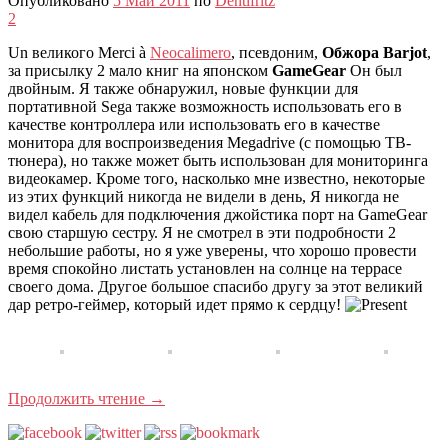
Опубликовано
5 Май 2011
по
Dentifritz
2
Un великого Merci à
Neocalimero
, псевдоним,
Обжора Barjot
,
за присылку 2 мало книг на японском
GameGear
Он был
двойным. Я также обнаружил, новые функции для
портативной Sega также возможность использовать его в
качестве контроллера или использовать его в качестве
монитора для воспроизведения Megadrive (с помощью ТВ-
тюнера), но также может быть использован для мониторинга
видеокамер. Кроме того, насколько мне известно, некоторые
из этих функций никогда не видели в день, Я никогда не
видел кабель для подключения джойстика порт на GameGear
свою старшую сестру. Я не смотрел в эти подробности 2
небольшие работы, но я уже уверены, что хорошо провести
время спокойно листать установлен на солнце на террасе
своего дома. Другое большое спасибо другу за этот великий
дар ретро-геймер, который идет прямо к сердцу!
Продолжить чтение
→