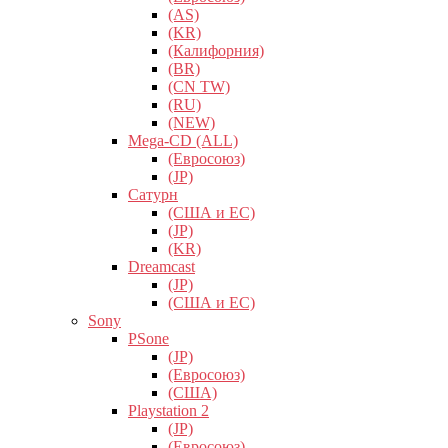
(AS)
(KR)
(Калифорния)
(BR)
(CN TW)
(RU)
(NEW)
Mega-CD (ALL)
(Евросоюз)
(JP)
Сатурн
(США и ЕС)
(JP)
(KR)
Dreamcast
(JP)
(США и ЕС)
Sony
PSone
(JP)
(Евросоюз)
(США)
Playstation 2
(JP)
(Евросоюз)