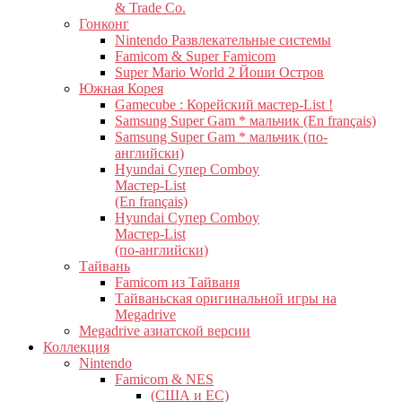
& Trade Co.
Гонконг
Nintendo Развлекательные системы
Famicom & Super Famicom
Super Mario World 2 Йоши Остров
Южная Корея
Gamecube : Корейский мастер-List !
Samsung Super Gam * мальчик (En français)
Samsung Super Gam * мальчик (по-
английски)
Hyundai Супер Comboy
Мастер-List
(En français)
Hyundai Супер Comboy
Мастер-List
(по-английски)
Тайвань
Famicom из Тайваня
Тайваньская оригинальной игры на
Megadrive
Megadrive азиатской версии
Коллекция
Nintendo
Famicom & NES
(США и ЕС)