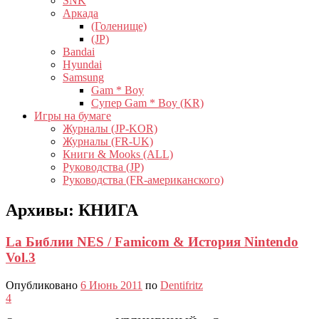
SNK
Аркада
(Голенище)
(JP)
Bandai
Hyundai
Samsung
Gam * Boy
Супер Gam * Boy (KR)
Игры на бумаге
Журналы (JP-KOR)
Журналы (FR-UK)
Книги & Mooks (ALL)
Руководства (JP)
Руководства (FR-американского)
Архивы:
КНИГА
La Библии NES / Famicom & История Nintendo
Vol.3
Опубликовано
6 Июнь 2011
по
Dentifritz
4