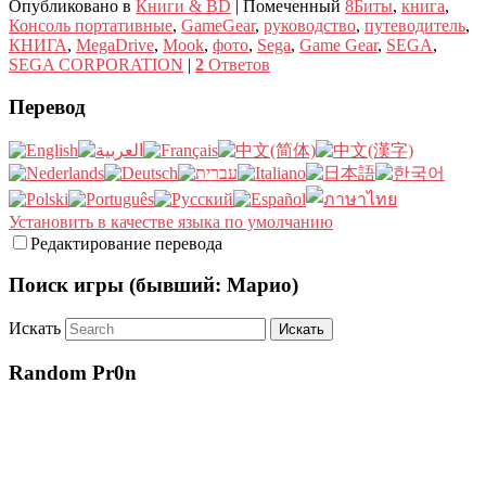
Опубликовано в
Книги & BD
|
Помеченный
8Биты
,
книга
,
Консоль портативные
,
GameGear
,
руководство
,
путеводитель
,
КНИГА
,
MegaDrive
,
Mook
,
фото
,
Sega
,
Game Gear
,
SEGA
,
SEGA CORPORATION
|
2
Ответов
Перевод
Установить в качестве языка по умолчанию
Редактирование перевода
Поиск игры (бывший: Марио)
Искать
Random Pr0n