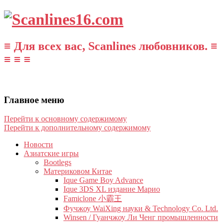
≡ Для всех вас, Scanlines любовников. ≡
≡ ≡ ≡
Главное меню
Перейти к основному содержимому
Перейти к дополнительному содержимому
Новости
Азиатские игры
Bootlegs
Материковом Китае
Ique Game Boy Advance
Ique 3DS XL издание Марио
Famiclone 小霸王
Фучжоу WaiXing науки & Technology Co. Ltd.
Winsen / Гуанчжоу Ли Ченг промышленности