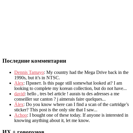
Последние комментарии
Dennis Tamayo
:
My country had the Mega Drive back in the
1990s
,
but it’s in NTSC
.
Alex
: Привет.
Is this page still somewhat looked at
?
I am
looking to complete my korean collection
,
but do not have..
.
david
:
hello
,
tres bel article
!
aurais tu des adresses a me
conseiller sur canton
?
j aimerais faire quelques..
.
Álex
: Do you know where can I find a scan of the cartridge’s
sticker? This post is the only site that I saw...
Achoo
: I bought one of these today. If anyone is interested in
knowing anything about it, let me know.
ИХ + говорунов