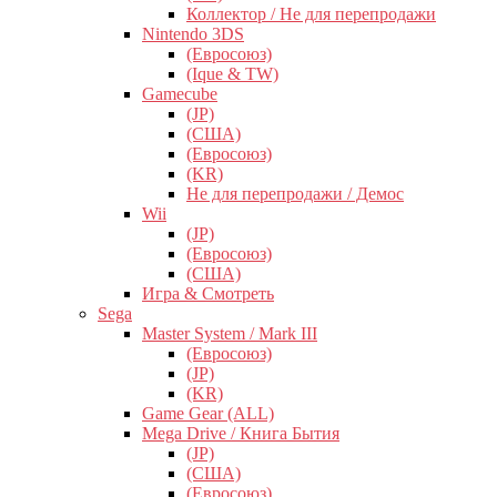
Коллектор / Не для перепродажи
Nintendo 3DS
(Евросоюз)
(Ique & TW)
Gamecube
(JP)
(США)
(Евросоюз)
(KR)
Не для перепродажи / Демос
Wii
(JP)
(Евросоюз)
(США)
Игра & Смотреть
Sega
Master System / Mark III
(Евросоюз)
(JP)
(KR)
Game Gear (ALL)
Mega Drive / Книга Бытия
(JP)
(США)
(Евросоюз)