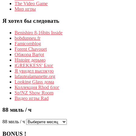
The Video Game
Мир игры
Я хотел бы следовать
Benishiro 8-16bits Inside
bobdupneu.fr
Famicomblog
Forent Chavouet
Обжора Barjot
Histoire дерьмо
iGREKKESS' Блог
Я увидел высокую
lafautealamanette.org
Looking Glass дома
Коллекция Rhod блог
Sp!NZ Show Room
Видео игры Rad
88 миль / ч
88 миль / ч
BONUS !