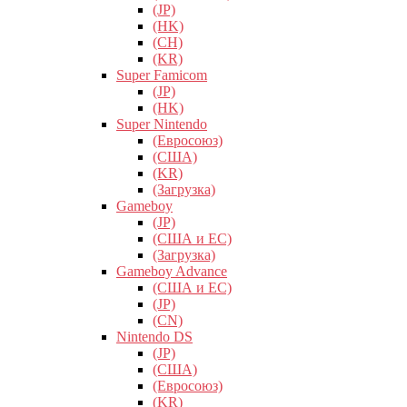
(JP)
(HK)
(CH)
(KR)
Super Famicom
(JP)
(HK)
Super Nintendo
(Евросоюз)
(США)
(KR)
(Загрузка)
Gameboy
(JP)
(США и ЕС)
(Загрузка)
Gameboy Advance
(США и ЕС)
(JP)
(CN)
Nintendo DS
(JP)
(США)
(Евросоюз)
(KR)