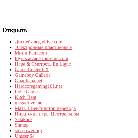
Открыть
Дисней-megadrive.com
Электронные пластиковые
Мини Famicom
Flyers.arcade-museum.com
Игра & Смотреть En Ligne
Game Center CX
Gameboy Galleria
Guardiana.net
Hardcoregaming101.net
Indie Games
Kitch-Bent
megadrive.me
Мать 3 Вентилятор перевода
Пиратские игры Центральном
Satakore
Shmup
smspower.org
Unseen64