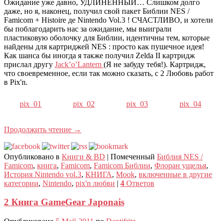
Ожидание уже давно, УДЛИНЕННЫЙ… Слишком долго
даже, но я, наконец, получил свой пакет Библии NES /
Famicom + Histoire де Nintendo Vol.3 ! СЧАСТЛИВО, и хотели
бы поблагодарить нас за ожидание, мы выиграли
пластиковую оболочку для Библии, идентичны тем, которые
найдены для картриджей NES : просто как пушечное идея!
Как шанса бы иногда я также получил Zelda II картридж
прислал другу
Jack’o’Lantern
(Я не забуду тебя!). Картридж,
что своевременное, если так можно сказать, с 2 Любовь работ
в Pix'n.
pix_01
pix_02
pix_03
pix_04
Продолжить чтение
→
Опубликовано в
Книги & BD
|
Помеченный
Библия NES /
Famicom
,
книга
,
Famicom
,
Famicom Библии
,
Флоран ущелья
,
История Nintendo vol.3
,
КНИГА
,
Mook
,
включенные в другие
категории
,
Nintendo
,
pix'n любви
|
4
Ответов
2 Книга GameGear Japonais