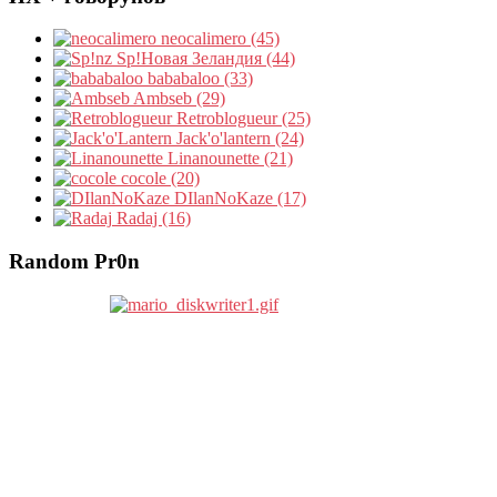
neocalimero (45)
Sp!Новая Зеландия (44)
bababaloo (33)
Ambseb (29)
Retroblogueur (25)
Jack'o'lantern (24)
Linanounette (21)
cocole (20)
DIlanNoKaze (17)
Radaj (16)
Random Pr0n