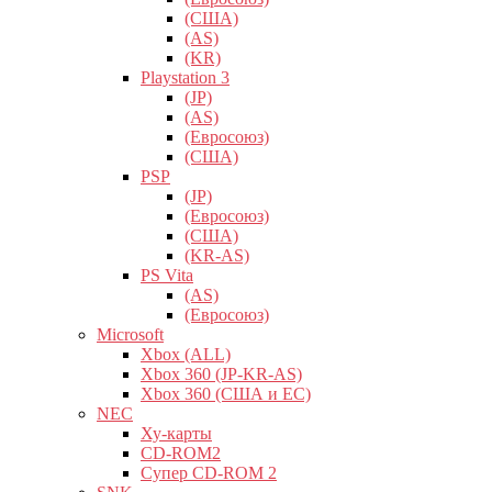
(США)
(AS)
(KR)
Playstation 3
(JP)
(AS)
(Евросоюз)
(США)
PSP
(JP)
(Евросоюз)
(США)
(KR-AS)
PS Vita
(AS)
(Евросоюз)
Microsoft
Xbox (ALL)
Xbox 360 (JP-KR-AS)
Xbox 360 (США и ЕС)
NEC
Ху-карты
CD-ROM2
Супер CD-ROM 2