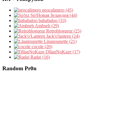
neocalimero (45)
Sp!Новая Зеландия (44)
bababaloo (33)
Ambseb (29)
Retroblogueur (25)
Jack'o'lantern (24)
Linanounette (21)
cocole (20)
DIlanNoKaze (17)
Radaj (16)
Random Pr0n