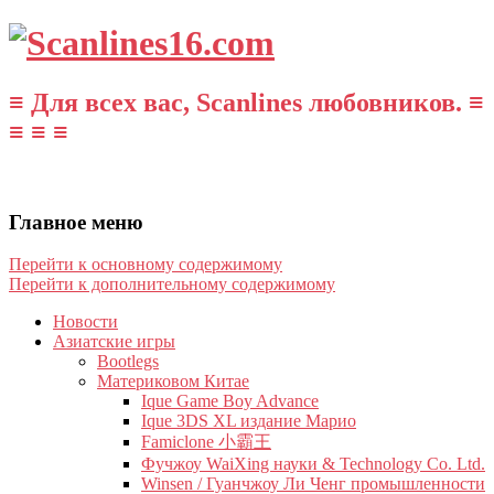
≡ Для всех вас, Scanlines любовников. ≡
≡ ≡ ≡
Главное меню
Перейти к основному содержимому
Перейти к дополнительному содержимому
Новости
Азиатские игры
Bootlegs
Материковом Китае
Ique Game Boy Advance
Ique 3DS XL издание Марио
Famiclone 小霸王
Фучжоу WaiXing науки & Technology Co. Ltd.
Winsen / Гуанчжоу Ли Ченг промышленности