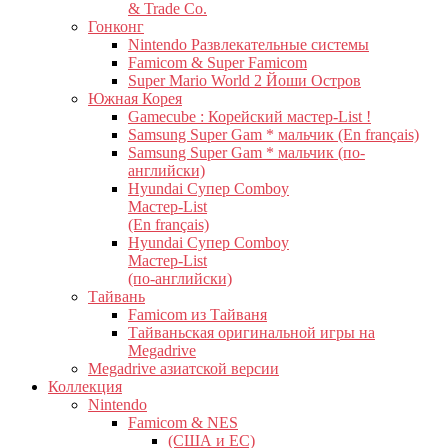
& Trade Co.
Гонконг
Nintendo Развлекательные системы
Famicom & Super Famicom
Super Mario World 2 Йоши Остров
Южная Корея
Gamecube : Корейский мастер-List !
Samsung Super Gam * мальчик (En français)
Samsung Super Gam * мальчик (по-
английски)
Hyundai Супер Comboy
Мастер-List
(En français)
Hyundai Супер Comboy
Мастер-List
(по-английски)
Тайвань
Famicom из Тайваня
Тайваньская оригинальной игры на
Megadrive
Megadrive азиатской версии
Коллекция
Nintendo
Famicom & NES
(США и ЕС)