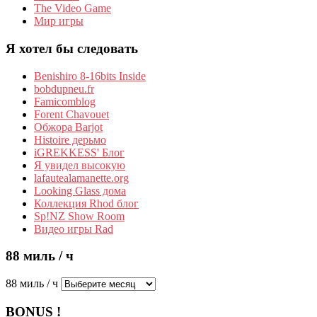
The Video Game
Мир игры
Я хотел бы следовать
Benishiro 8-16bits Inside
bobdupneu.fr
Famicomblog
Forent Chavouet
Обжора Barjot
Histoire дерьмо
iGREKKESS' Блог
Я увидел высокую
lafautealamanette.org
Looking Glass дома
Коллекция Rhod блог
Sp!NZ Show Room
Видео игры Rad
88 миль / ч
88 миль / ч
BONUS !