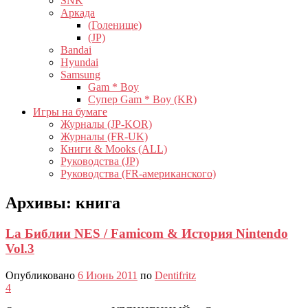
SNK
Аркада
(Голенище)
(JP)
Bandai
Hyundai
Samsung
Gam * Boy
Супер Gam * Boy (KR)
Игры на бумаге
Журналы (JP-KOR)
Журналы (FR-UK)
Книги & Mooks (ALL)
Руководства (JP)
Руководства (FR-американского)
Архивы:
книга
La Библии NES / Famicom & История Nintendo
Vol.3
Опубликовано
6 Июнь 2011
по
Dentifritz
4