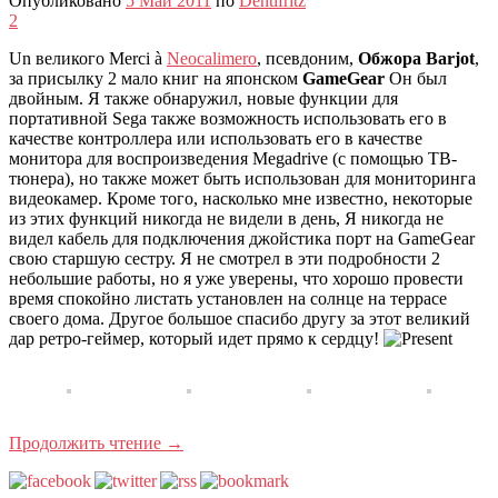
Опубликовано
5 Май 2011
по
Dentifritz
2
Un великого Merci à
Neocalimero
, псевдоним,
Обжора Barjot
,
за присылку 2 мало книг на японском
GameGear
Он был
двойным. Я также обнаружил, новые функции для
портативной Sega также возможность использовать его в
качестве контроллера или использовать его в качестве
монитора для воспроизведения Megadrive (с помощью ТВ-
тюнера), но также может быть использован для мониторинга
видеокамер. Кроме того, насколько мне известно, некоторые
из этих функций никогда не видели в день, Я никогда не
видел кабель для подключения джойстика порт на GameGear
свою старшую сестру. Я не смотрел в эти подробности 2
небольшие работы, но я уже уверены, что хорошо провести
время спокойно листать установлен на солнце на террасе
своего дома. Другое большое спасибо другу за этот великий
дар ретро-геймер, который идет прямо к сердцу!
Продолжить чтение
→