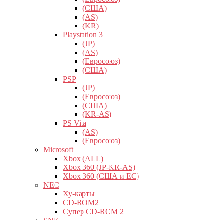
(США)
(AS)
(KR)
Playstation 3
(JP)
(AS)
(Евросоюз)
(США)
PSP
(JP)
(Евросоюз)
(США)
(KR-AS)
PS Vita
(AS)
(Евросоюз)
Microsoft
Xbox (ALL)
Xbox 360 (JP-KR-AS)
Xbox 360 (США и ЕС)
NEC
Ху-карты
CD-ROM2
Супер CD-ROM 2