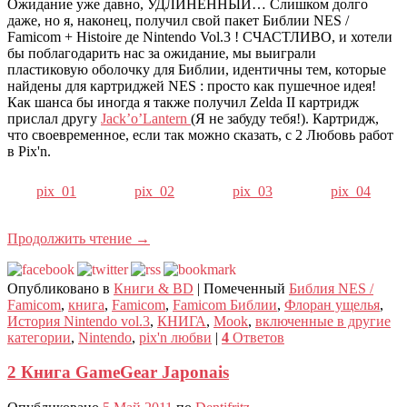
Ожидание уже давно, УДЛИНЕННЫЙ… Слишком долго
даже, но я, наконец, получил свой пакет Библии NES /
Famicom + Histoire де Nintendo Vol.3 ! СЧАСТЛИВО, и хотели
бы поблагодарить нас за ожидание, мы выиграли
пластиковую оболочку для Библии, идентичны тем, которые
найдены для картриджей NES : просто как пушечное идея!
Как шанса бы иногда я также получил Zelda II картридж
прислал другу
Jack’o’Lantern
(Я не забуду тебя!). Картридж,
что своевременное, если так можно сказать, с 2 Любовь работ
в Pix'n.
pix_01
pix_02
pix_03
pix_04
Продолжить чтение
→
Опубликовано в
Книги & BD
|
Помеченный
Библия NES /
Famicom
,
книга
,
Famicom
,
Famicom Библии
,
Флоран ущелья
,
История Nintendo vol.3
,
КНИГА
,
Mook
,
включенные в другие
категории
,
Nintendo
,
pix'n любви
|
4
Ответов
2 Книга GameGear Japonais