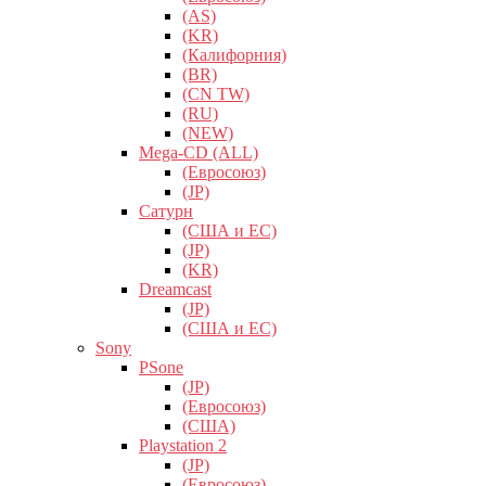
(AS)
(KR)
(Калифорния)
(BR)
(CN TW)
(RU)
(NEW)
Mega-CD (ALL)
(Евросоюз)
(JP)
Сатурн
(США и ЕС)
(JP)
(KR)
Dreamcast
(JP)
(США и ЕС)
Sony
PSone
(JP)
(Евросоюз)
(США)
Playstation 2
(JP)
(Евросоюз)