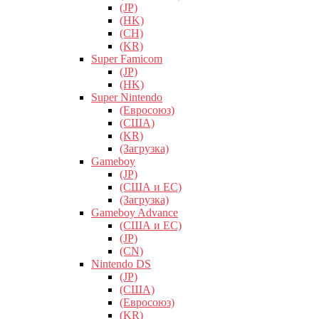
(JP)
(HK)
(CH)
(KR)
Super Famicom
(JP)
(HK)
Super Nintendo
(Евросоюз)
(США)
(KR)
(Загрузка)
Gameboy
(JP)
(США и ЕС)
(Загрузка)
Gameboy Advance
(США и ЕС)
(JP)
(CN)
Nintendo DS
(JP)
(США)
(Евросоюз)
(KR)