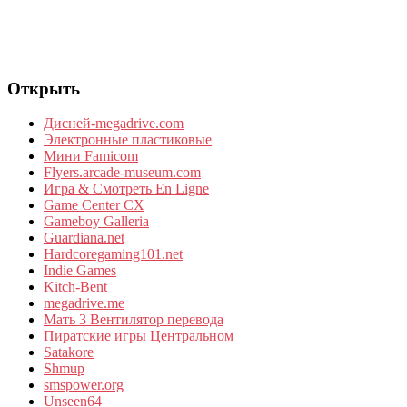
Открыть
Дисней-megadrive.com
Электронные пластиковые
Мини Famicom
Flyers.arcade-museum.com
Игра & Смотреть En Ligne
Game Center CX
Gameboy Galleria
Guardiana.net
Hardcoregaming101.net
Indie Games
Kitch-Bent
megadrive.me
Мать 3 Вентилятор перевода
Пиратские игры Центральном
Satakore
Shmup
smspower.org
Unseen64