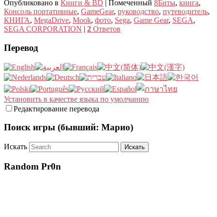
Опубликовано в
Книги & BD
|
Помеченный
8Биты
,
книга
,
Консоль портативные
,
GameGear
,
руководство
,
путеводитель
,
КНИГА
,
MegaDrive
,
Mook
,
фото
,
Sega
,
Game Gear
,
SEGA
,
SEGA CORPORATION
|
2
Ответов
Перевод
Установить в качестве языка по умолчанию
Редактирование перевода
Поиск игры (бывший: Марио)
Искать
Random Pr0n