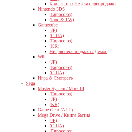
Коллектор / Не для перепродажи
Nintendo 3DS
(Евросоюз)
(Ique & TW)
Gamecube
(JP)
(США)
(Евросоюз)
(KR)
Не для перепродажи / Демос
Wii
(JP)
(Евросоюз)
(США)
Игра & Смотреть
Sega
Master System / Mark III
(Евросоюз)
(JP)
(KR)
Game Gear (ALL)
Mega Drive / Книга Бытия
(JP)
(США)
(Евросоюз)