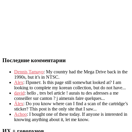
Последние комментарии
Dennis Tamayo
:
My country had the Mega Drive back in the
1990s
,
but it’s in NTSC
.
Alex
: Привет.
Is this page still somewhat looked at
?
I am
looking to complete my korean collection
,
but do not have..
.
david
:
hello
,
tres bel article
!
aurais tu des adresses a me
conseiller sur canton
?
j aimerais faire quelques..
.
Álex
: Do you know where can I find a scan of the cartridge’s
sticker? This post is the only site that I saw...
Achoo
: I bought one of these today. If anyone is interested in
knowing anything about it, let me know.
ИХ + говорунов