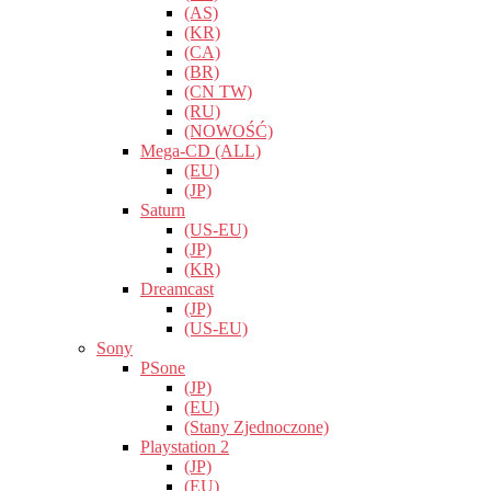
(AS)
(KR)
(CA)
(BR)
(CN TW)
(RU)
(NOWOŚĆ)
Mega-CD (ALL)
(EU)
(JP)
Saturn
(US-EU)
(JP)
(KR)
Dreamcast
(JP)
(US-EU)
Sony
PSone
(JP)
(EU)
(Stany Zjednoczone)
Playstation 2
(JP)
(EU)