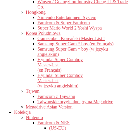
Winsen / Guangzhou Industry Cheng Li & Trade
Co.
Hongkong
Nintendo Entertainment System
Famicom & Super Famicom
Super Mario World 2 Yoshi Wyspa
Korea Południowa
Gamecube : Koreański Master-List !
Samsung Super Gam * boy (en Français)
Samsung Super Gam * boy (w języku
angielskim)
Hyundai Super Comboy
Master-List
(en Français)
Hyundai Super Comboy
Master-List
(w języku angielskim)
Tajwan
Famicom z Tajwanu
Tajwańskie oryginalne gry na Megadrive
Megadrive Asian Version
Kolekcja
Nintendo
Famicom & NES
(US-EU)