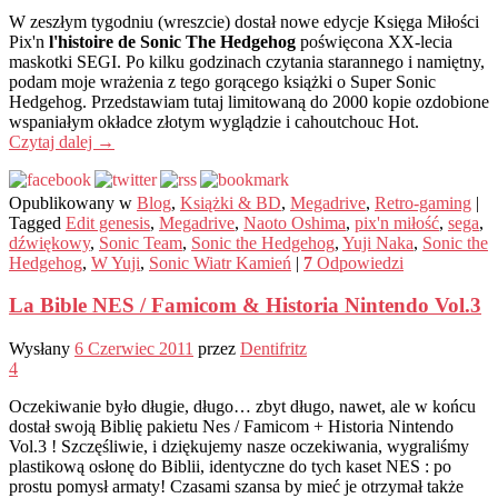
W zeszłym tygodniu (wreszcie) dostał nowe edycje Księga Miłości
Pix'n
l'histoire de Sonic The Hedgehog
poświęcona XX-lecia
maskotki SEGI. Po kilku godzinach czytania starannego i namiętny,
podam moje wrażenia z tego gorącego książki o Super Sonic
Hedgehog. Przedstawiam tutaj limitowaną do 2000 kopie ozdobione
wspaniałym okładce złotym wyglądzie i cahoutchouc Hot.
Czytaj dalej
→
Opublikowany w
Blog
,
Książki & BD
,
Megadrive
,
Retro-gaming
|
Tagged
Edit genesis
,
Megadrive
,
Naoto Oshima
,
pix'n miłość
,
sega
,
dźwiękowy
,
Sonic Team
,
Sonic the Hedgehog
,
Yuji Naka
,
Sonic the
Hedgehog
,
W Yuji
,
Sonic Wiatr Kamień
|
7
Odpowiedzi
La Bible NES / Famicom & Historia Nintendo Vol.3
Wysłany
6 Czerwiec 2011
przez
Dentifritz
4
Oczekiwanie było długie, długo… zbyt długo, nawet, ale w końcu
dostał swoją Biblię pakietu Nes / Famicom + Historia Nintendo
Vol.3 ! Szczęśliwie, i dziękujemy nasze oczekiwania, wygraliśmy
plastikową osłonę do Biblii, identyczne do tych kaset NES : po
prostu pomysł armaty! Czasami szansa by mieć je otrzymał także