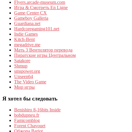
Flyers.arcade-museum.com
Игра & Смотреть En Ligne
Game Center CX
Gameboy Galleria
Guardiana.net
Hardcoregaming101.net
Indie Games
Kitch-Bent
megadrive.me
Мать 3 Вентилятор перевода
Пиратские игры Центральном
Satakore
Shmup
smspower.org
Unseen64
The Video Game
Мир игры
Я хотел бы следовать
Benishiro 8-16bits Inside
bobdupneu.fr
Famicomblog
Forent Chavouet
Обжора Barjot