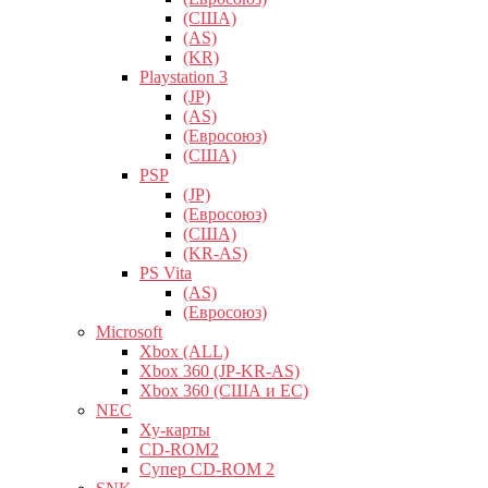
(США)
(AS)
(KR)
Playstation 3
(JP)
(AS)
(Евросоюз)
(США)
PSP
(JP)
(Евросоюз)
(США)
(KR-AS)
PS Vita
(AS)
(Евросоюз)
Microsoft
Xbox (ALL)
Xbox 360 (JP-KR-AS)
Xbox 360 (США и ЕС)
NEC
Ху-карты
CD-ROM2
Супер CD-ROM 2