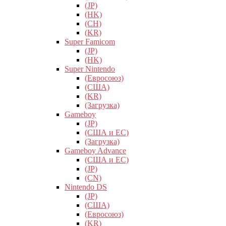
(JP)
(HK)
(CH)
(KR)
Super Famicom
(JP)
(HK)
Super Nintendo
(Евросоюз)
(США)
(KR)
(Загрузка)
Gameboy
(JP)
(США и ЕС)
(Загрузка)
Gameboy Advance
(США и ЕС)
(JP)
(CN)
Nintendo DS
(JP)
(США)
(Евросоюз)
(KR)