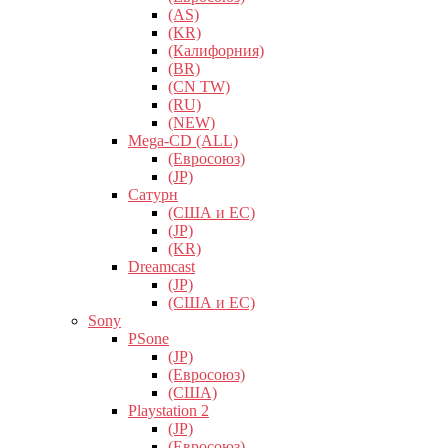
(AS)
(KR)
(Калифорния)
(BR)
(CN TW)
(RU)
(NEW)
Mega-CD (ALL)
(Евросоюз)
(JP)
Сатурн
(США и ЕС)
(JP)
(KR)
Dreamcast
(JP)
(США и ЕС)
Sony
PSone
(JP)
(Евросоюз)
(США)
Playstation 2
(JP)
(Евросоюз)