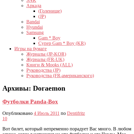
SNK
Аркада
(Голенище)
(JP)
Bandai
Hyundai
Samsung
Gam * Boy
Супер Gam * Boy (KR)
Игры на бумаге
Журналы (JP-KOR)
Журналы (FR-UK)
Книги & Mooks (ALL)
Руководства (JP)
Руководства (FR-американского)
Архивы:
Doraemon
Футболки Panda-Box
Опубликовано
4 Июль 2011
по
Dentifritz
10
Вот билет, который непременно порадует Вас много. В любом