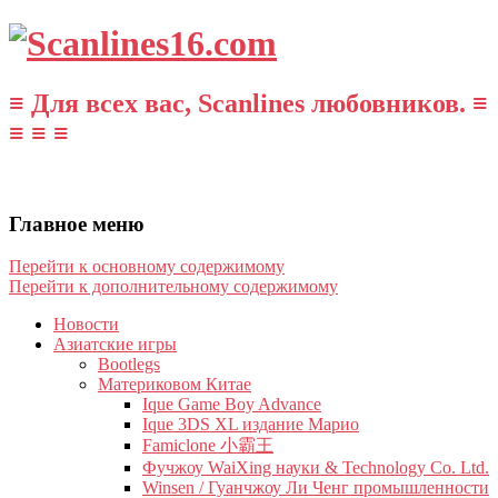
≡ Для всех вас, Scanlines любовников. ≡
≡ ≡ ≡
Главное меню
Перейти к основному содержимому
Перейти к дополнительному содержимому
Новости
Азиатские игры
Bootlegs
Материковом Китае
Ique Game Boy Advance
Ique 3DS XL издание Марио
Famiclone 小霸王
Фучжоу WaiXing науки & Technology Co. Ltd.
Winsen / Гуанчжоу Ли Ченг промышленности