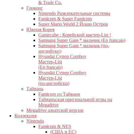
& Trade Co.
Гонконг
Nintendo Развлекательные системы
Famicom & Super Famicom
Super Mario World 2 Йоши Остров
Южная Корея
Gamecube : Корейский мастер-List !
Samsung Super Gam * мальчик (En français)
Samsung Super Gam * мальчик (по-
английски)
Hyundai Супер Comboy
Мастер-List
(En français)
Hyundai Супер Comboy
Мастер-List
(по-английски)
Тайвань
Famicom из Тайваня
Тайваньская оригинальной игры на
Megadrive
Megadrive азиатской версии
Коллекция
Nintendo
Famicom & NES
(США и ЕС)