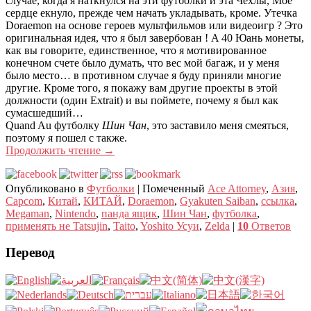
случае, когда я наткнулся на эти футболки и эта Чехлы, Мое
сердце екнуло, прежде чем начать укладывать, кроме. Утечка
Doraemon на основе героев мультфильмов или видеоигр ? Это
оригинальная идея, что я был завербован !
A
40 Юань монеты,
как вы говорите, единственное, что я мотивированное
конечном счете было думать, что вес мой багаж, и у меня
было место… в противном случае я буду приняли многие
другие. Кроме того, я покажу вам другие проекты в этой
должности (один Extrait) и вы поймете, почему я был как
сумасшедший…
Quand Au футболку
Шин Чан
, это заставило меня смеяться,
поэтому я пошел с также.
Продолжить чтение
→
Опубликовано в
Футболки
|
Помеченный
Ace Attorney
,
Азия
,
Capcom
,
Китай
,
КИТАЙ
,
Doraemon
,
Gyakuten Saiban
,
ссылка
,
Megaman
,
Nintendo
,
панда ящик
,
Шин Чан
,
футболка
,
применять не Tatsujin
,
Taito
,
Yoshito Усуи
,
Zelda
|
10
Ответов
Перевод