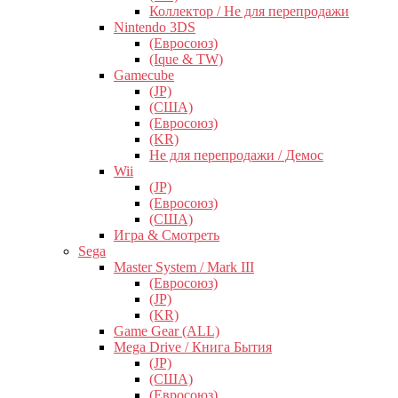
Коллектор / Не для перепродажи
Nintendo 3DS
(Евросоюз)
(Ique & TW)
Gamecube
(JP)
(США)
(Евросоюз)
(KR)
Не для перепродажи / Демос
Wii
(JP)
(Евросоюз)
(США)
Игра & Смотреть
Sega
Master System / Mark III
(Евросоюз)
(JP)
(KR)
Game Gear (ALL)
Mega Drive / Книга Бытия
(JP)
(США)
(Евросоюз)