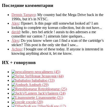
Последние комментарии
Dennis Tamayo
:
My country had the Mega Drive back in the
1990s
,
but it’s in NTSC
.
Alex
: Привет.
Is this page still somewhat looked at
?
I am
looking to complete my korean collection
,
but do not have..
.
david
:
hello
,
tres bel article
!
aurais tu des adresses a me
conseiller sur canton
?
j aimerais faire quelques..
.
Álex
: Do you know where can I find a scan of the cartridge’s
sticker? This post is the only site that I saw...
Achoo
: I bought one of these today. If anyone is interested in
knowing anything about it, let me know.
ИХ + говорунов
neocalimero (45)
Sp!Новая Зеландия (44)
bababaloo (33)
Ambseb (29)
Retroblogueur (25)
Jack'o'lantern (24)
Linanounette (21)
cocole (20)
DIlanNoKaze (17)