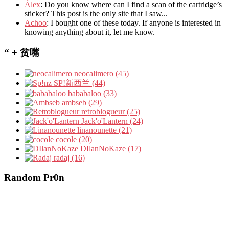
Álex
: Do you know where can I find a scan of the cartridge’s
sticker? This post is the only site that I saw...
Achoo
: I bought one of these today. If anyone is interested in
knowing anything about it, let me know.
“ + 贫嘴
neocalimero (45)
SP!新西兰 (44)
bababaloo (33)
ambseb (29)
retroblogueur (25)
Jack'o'Lantern (24)
linanounette (21)
cocole (20)
DIlanNoKaze (17)
radaj (16)
Random Pr0n