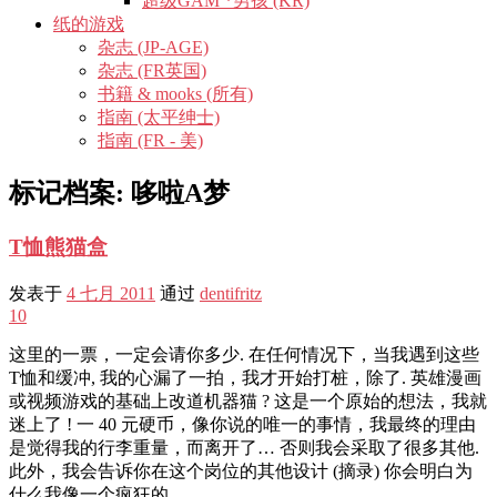
超级GAM *男孩 (KR)
纸的游戏
杂志 (JP-AGE)
杂志 (FR英国)
书籍 & mooks (所有)
指南 (太平绅士)
指南 (FR - 美)
标记档案:
哆啦A梦
T恤熊猫盒
发表于
4 七月 2011
通过
dentifritz
10
这里的一票，一定会请你多少. 在任何情况下，当我遇到这些
T恤和缓冲, 我的心漏了一拍，我才开始打桩，除了. 英雄漫画
或视频游戏的基础上改道机器猫 ? 这是一个原始的想法，我就
迷上了 ! 一 40 元硬币，像你说的唯一的事情，我最终的理由
是觉得我的行李重量，而离开了… 否则我会采取了很多其他.
此外，我会告诉你在这个岗位的其他设计 (摘录) 你会明白为
什么我像一个疯狂的…