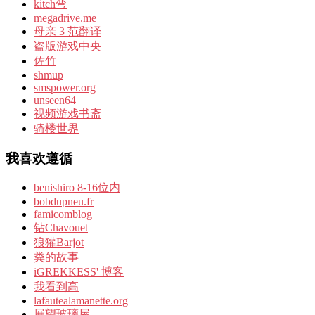
kitch弯
megadrive.me
母亲 3 范翻译
盗版游戏中央
佐竹
shmup
smspower.org
unseen64
视频游戏书斋
骑楼世界
我喜欢遵循
benishiro 8-16位内
bobdupneu.fr
famicomblog
钻Chavouet
狼獾Barjot
粪的故事
iGREKKESS' 博客
我看到高
lafautealamanette.org
展望玻璃屋