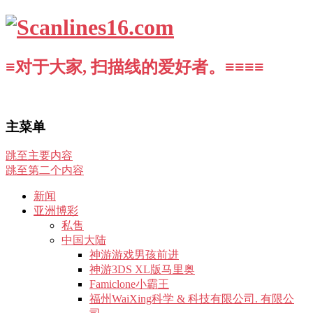
≡对于大家, 扫描线的爱好者。≡≡≡≡
主菜单
跳至主要内容
跳至第二个内容
新闻
亚洲博彩
私售
中国大陆
神游游戏男孩前进
神游3DS XL版马里奥
Famiclone小霸王
福州WaiXing科学 & 科技有限公司. 有限公