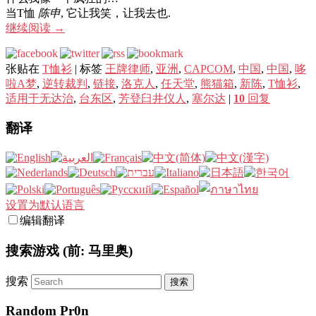
当T恤
陈申
, 它让我笑，让我去也.
继续阅读
→
张贴在
T恤衫
|
标签
王牌律师
,
亚洲
,
CAPCOM
,
中国
,
中国
,
哆
啦A梦
,
逆转裁判
,
链接
,
洛克人
,
任天堂
,
熊猫箱
,
新陈
,
T恤衫
,
适用于无达治
,
台东区
,
芳登臼井仪人
,
塞尔达
|
10
回复
翻译
设置为默认语言
编辑翻译
搜索游戏 (前: 马里奥)
搜索
Random Pr0n