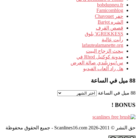
bobdupneu.fr
Famicomblog
حفر Chavouet
الشره Barjot
قصص القرف
iGREKKESS' بلوق
رأيت عالية
lafautealamanette.org
يبحث الزجاج البيت
مدونة كوكتيل Rhod في
س!نيوزيلندي صالة العرض
هل راد ألعاب الفيديو
88 ميل في الساعة
88 ميل في الساعة
BONUS !
حق النشر © 2011-2026 Scanlines16.com - جميع الحقوق محفوظة