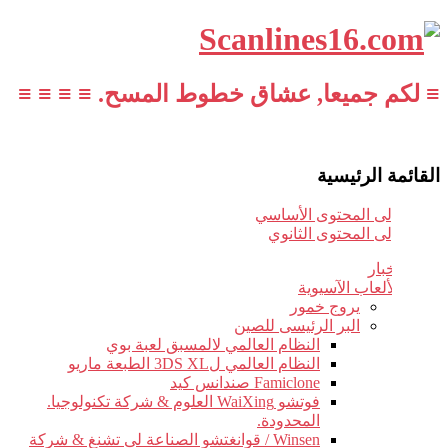
≡ لكم جميعا, عشاق خطوط المسح. ≡ ≡ ≡ ≡
القائمة الرئيسية
تخطي إلى المحتوى الأساسي
تخطي إلى المحتوى الثانوي
أخبار
الألعاب الآسيوية
يروج خمور
البر الرئيسى للصين
النظام العالمي لالمسبق لعبة بوي
النظام العالمي ل3DS XL الطبعة ماريو
Famiclone صندانس كيد
فوتشو WaiXing العلوم & شركة تكنولوجيا.
المحدودة.
Winsen / قوانغتشو الصناعة لى تشنغ & شركة