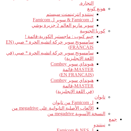
التجارة.
هونغ كونغ
نينتندو إنترتينمنت سيستم
ل Famicom & سوبر ل Famicom
سوبر ماريو العالم 2 جزيرة يوشي
كوريا الجنوبية
جيم كيوب : ماجستير الكورية-قائمة !
سامسونج سوبر حركة اتشيه الحرة * صبي (EN
FRANCAIS)
سامسونج سوبر حركة اتشيه الحرة * صبي (في
اللغة الإنجليزية)
هيونداي سوبر Comboy
MASTER-قائمة
(EN FRANCAIS)
هيونداي سوبر Comboy
MASTER-قائمة
(في اللغة الإنجليزية)
تايوان
ل Famicom من تايوان
الألعاب الأصلية التايوانية على megadrive من
النسخة الآسيوية megadrive من
جمع
نينتندو
ل Famicom & NES