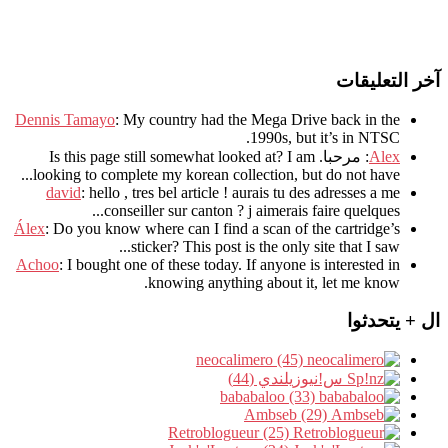
آخر التعليقات
Dennis Tamayo
:
My country had the Mega Drive back in the
.
1990s
,
but it’s in NTSC
Alex
: مرحبا.
I am
?
Is this page still somewhat looked at
.
looking to complete my korean collection
,
but do not have..
david
:
hello
,
tres bel article
!
aurais tu des adresses a me
.
conseiller sur canton
?
j aimerais faire quelques..
Álex
: Do you know where can I find a scan of the cartridge’s
sticker? This post is the only site that I saw...
Achoo
: I bought one of these today. If anyone is interested in
knowing anything about it, let me know.
ال + يتحدثوا
neocalimero (45)
س!نيوزيلندي (44)
bababaloo (33)
Ambseb (29)
Retroblogueur (25)