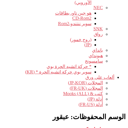
الأوروبي)
NEC
هو جين تاو، بطاقات
CD-Rom2
سوبر ننتندو-Rom2
SNK
رواق
(روج خمور)
(JP)
بانداي
هيونداي
سامسونج
* حركة اتشيه الحرة بوي
سوبر بوي حركة اتشيه الحرة * (KR)
ألعاب على ورق
المجلات (JP-KOR)
المجلات (FR-UK)
كتب & Mooks (ALL)
أدلة (JP)
أدلة (FR-US)
الوسم المحفوظات:
عبقور