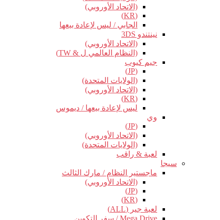
(الاتحاد الأوروبي)
(KR)
الجابي / ليس لإعادة بيعها
نينتندو 3DS
(الاتحاد الأوروبي)
(النظام العالمي ل & TW)
جيم كيوب
(JP)
(الولايات المتحدة)
(الاتحاد الأوروبي)
(KR)
ليس لإعادة بيعها / ديموس
وي
(JP)
(الاتحاد الأوروبي)
(الولايات المتحدة)
لعبة & راقب
سيجا
ماجستير النظام / مارك الثالث
(الاتحاد الأوروبي)
(JP)
(KR)
لعبة جير (ALL)
Mega Drive / سفر التكوين