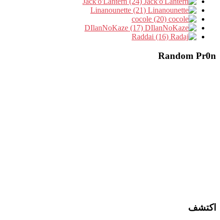
Jack'o'Lantern (24)
Linanounette (21)
cocole (20)
DIlanNoKaze (17)
Raddai (16)
Random Pr0n
اكتشف