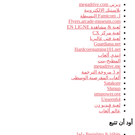
ديزني megadrive.com
بلاستيك الإلكترونية
ل Famicom البسيطة
Flyers.arcade-museum.com
لعبة & مشاهدة EN LIGNE
لعبة مركز CX
لعبة فتى غاليريا
Guardiana.net
Hardcoregaming101.net
إيندي ألعاب
المطبخ-بنت
megadrive.me
أم 3 مروحة الترجمة
ألعاب المقرصنة الوسطى
Satakore
Shmup
smspower.org
Unseen64
لعبة فيديو دن
عالم ألعاب
أود أن تتبع
Benishiro 8-16bits داخل