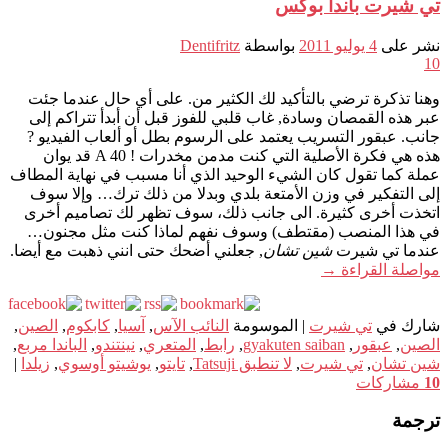
تي شيرت باندا بوكس
نشر على
4 يوليو 2011
بواسطة
Dentifritz
10
وهنا تذكرة ترضي بالتأكيد لك الكثير من. على أي حال عندما جئت
عبر هذه القمصان وسادة, غاب قلبي للفوز قبل أن أبدأ تتراكم إلى
جانب. عبقور التسريب يعتمد على الرسوم بطل أو ألعاب الفيديو ?
هذه هي فكرة الأصلية التي كنت مدمن مخدرات ! A 40 قد يوان
عملة كما تقول كان الشيء الوحيد الذي أنا مسبب في نهاية المطاف
إلى التفكير في وزن الأمتعة بلدي وبدلا من ذلك ترك… وإلا سوف
اتخذت أخرى كثيرة. الى جانب ذلك، سوف تظهر لك تصاميم أخرى
في هذا المنصب (مقتطف) وسوف نفهم لماذا كنت مثل مجنون…
عندما تي شيرت
شين تشان
, جعلني أضحك حتى انني ذهبت مع أيضا.
مواصلة القراءة
→
شارك في
تي شيرت
|
الموسومة
النائب الآس
,
آسيا
,
كابكوم
,
الصين
,
الصين
,
عبقور
,
gyakuten saiban
,
رابط
,
المتعري
,
نينتندو
,
الباندا مربع
,
شين تشان
,
تي شيرت
,
لا تنطبق Tatsuji
,
تايتو
,
يوشيتو أوسوي
,
زيلدا
|
10
مشاركات
ترجمة