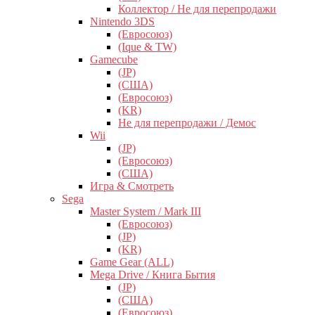
Коллектор / Не для перепродажи
Nintendo 3DS
(Евросоюз)
(Ique & TW)
Gamecube
(JP)
(США)
(Евросоюз)
(KR)
Не для перепродажи / Демос
Wii
(JP)
(Евросоюз)
(США)
Игра & Смотреть
Sega
Master System / Mark III
(Евросоюз)
(JP)
(KR)
Game Gear (ALL)
Mega Drive / Книга Бытия
(JP)
(США)
(Евросоюз)