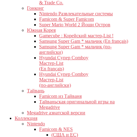
& Trade Co.
Гонконг
Nintendo Развлекательные системы
Famicom & Super Famicom
Super Mario World 2 Йоши Остров
Южная Корея
Gamecube : Корейский мастер-List !
Samsung Super Gam * мальчик (En français)
Samsung Super Gam * мальчик (по-
английски)
Hyundai Супер Comboy
Мастер-List
(En français)
Hyundai Супер Comboy
Мастер-List
(по-английски)
Тайвань
Famicom из Тайваня
Тайваньская оригинальной игры на
Megadrive
Megadrive азиатской версии
Коллекция
Nintendo
Famicom & NES
(США и ЕС)