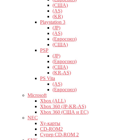
(США)
(AS)
(KR)
Playstation 3
(JP)
(AS)
(Евросоюз)
(США)
PSP
(JP)
(Евросоюз)
(США)
(KR-AS)
PS Vita
(AS)
(Евросоюз)
Microsoft
Xbox (ALL)
Xbox 360 (JP-KR-AS)
Xbox 360 (США и ЕС)
NEC
Ху-карты
CD-ROM2
Супер CD-ROM 2