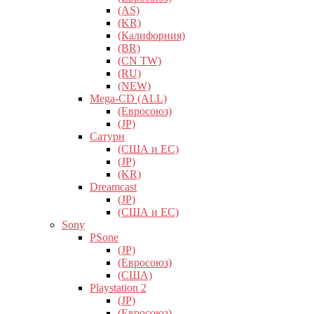
(AS)
(KR)
(Калифорния)
(BR)
(CN TW)
(RU)
(NEW)
Mega-CD (ALL)
(Евросоюз)
(JP)
Сатурн
(США и ЕС)
(JP)
(KR)
Dreamcast
(JP)
(США и ЕС)
Sony
PSone
(JP)
(Евросоюз)
(США)
Playstation 2
(JP)
(Евросоюз)