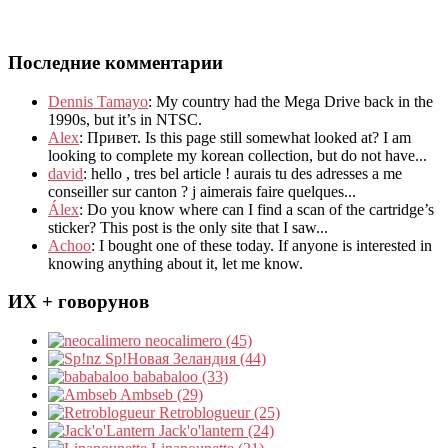
Последние комментарии
Dennis Tamayo
:
My country had the Mega Drive back in the
1990s
,
but it’s in NTSC
.
Alex
: Привет.
Is this page still somewhat looked at
?
I am
looking to complete my korean collection
,
but do not have..
.
david
:
hello
,
tres bel article
!
aurais tu des adresses a me
conseiller sur canton
?
j aimerais faire quelques..
.
Álex
: Do you know where can I find a scan of the cartridge’s
sticker? This post is the only site that I saw...
Achoo
: I bought one of these today. If anyone is interested in
knowing anything about it, let me know.
ИХ + говорунов
neocalimero (45)
Sp!Новая Зеландия (44)
bababaloo (33)
Ambseb (29)
Retroblogueur (25)
Jack'o'lantern (24)