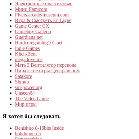
Электронные пластиковые
Мини Famicom
Flyers.arcade-museum.com
Игра & Смотреть En Ligne
Game Center CX
Gameboy Galleria
Guardiana.net
Hardcoregaming101.net
Indie Games
Kitch-Bent
megadrive.me
Мать 3 Вентилятор перевода
Пиратские игры Центральном
Satakore
Shmup
smspower.org
Unseen64
The Video Game
Мир игры
Я хотел бы следовать
Benishiro 8-16bits Inside
bobdupneu.fr