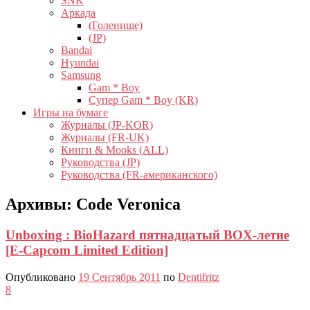
SNK
Аркада
(Голенище)
(JP)
Bandai
Hyundai
Samsung
Gam * Boy
Супер Gam * Boy (KR)
Игры на бумаге
Журналы (JP-KOR)
Журналы (FR-UK)
Книги & Mooks (ALL)
Руководства (JP)
Руководства (FR-американского)
Архивы:
Code Veronica
Unboxing : BioHazard пятнадцатый BOX-летие
[E-Capcom Limited Edition]
Опубликовано
19 Сентябрь 2011
по
Dentifritz
8