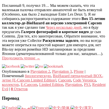
Посланный 9, получил 19… Мы можем сказать, что эта
маленькая палочка отправлен авиапочтой не быть втянутой
(Особенно, как было 2 выходные Entre Les Deux !). Я не
собираюсь распространяться содержание этого
Box 15-летию
коллектор-де-BioHazard ан версию электронной Capcom
так как я уже сделано там
Через несколько дней
, но я буду
предлагать
Галерея фотографий и короткое видео
де сын
Contenu. Для тех, кто заинтересован, Обратите внимание, что
эта версия уже Collector
Раскуплены задолго
, но вы всегда
можете опереться на простой вариант для импорта для, нет
Blu-ray версия римейки HD запланирован за пределами
Японии (дематериализованной только для нас, западных…).
Продолжить чтение
→
Опубликовано в
Playstation 2
,
Playstation 3
,
PSone
|
Помеченный
биологическую
,
BioHazard пятнадцатый BOX-
летие [E-Capcom Limited Edition]
,
Capcom
,
Code Veronica
,
коллектор
,
E-Capcom
,
Limited Edition
,
Playstation
,
PS3
,
Resident
Evil
|
8
Ответов
Перевод