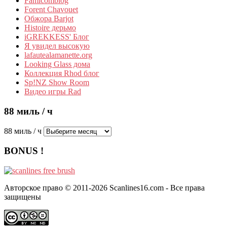
Famicomblog
Forent Chavouet
Обжора Barjot
Histoire дерьмо
iGREKKESS' Блог
Я увидел высокую
lafautealamanette.org
Looking Glass дома
Коллекция Rhod блог
Sp!NZ Show Room
Видео игры Rad
88 миль / ч
88 миль / ч
BONUS !
Авторское право © 2011-2026 Scanlines16.com - Все права
защищены