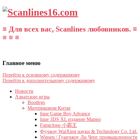
≡ Для всех вас, Scanlines любовников. ≡
≡ ≡ ≡
Главное меню
Перейти к основному содержимому
Перейти к дополнительному содержимому
Новости
Азиатские игры
Bootlegs
Материковом Китае
Ique Game Boy Advance
Ique 3DS XL издание Марио
Famiclone 小霸王
Фучжоу WaiXing науки & Technology Co. Ltd.
Winsen / Гуанчжоу Ли Ченг промышленности