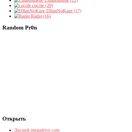
Linanounette (21)
cocole (20)
DIlanNoKaze (17)
Radaj (16)
Random Pr0n
Открыть
Дисней-megadrive.com