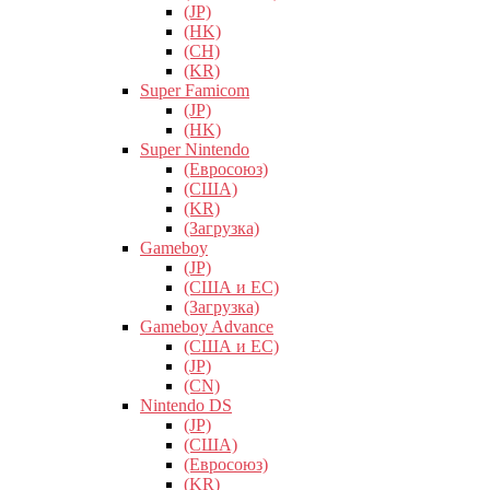
(JP)
(HK)
(CH)
(KR)
Super Famicom
(JP)
(HK)
Super Nintendo
(Евросоюз)
(США)
(KR)
(Загрузка)
Gameboy
(JP)
(США и ЕС)
(Загрузка)
Gameboy Advance
(США и ЕС)
(JP)
(CN)
Nintendo DS
(JP)
(США)
(Евросоюз)
(KR)