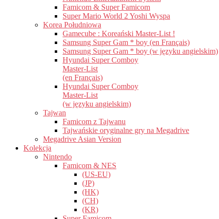
Famicom & Super Famicom
Super Mario World 2 Yoshi Wyspa
Korea Południowa
Gamecube : Koreański Master-List !
Samsung Super Gam * boy (en Français)
Samsung Super Gam * boy (w języku angielskim)
Hyundai Super Comboy
Master-List
(en Français)
Hyundai Super Comboy
Master-List
(w języku angielskim)
Tajwan
Famicom z Tajwanu
Tajwańskie oryginalne gry na Megadrive
Megadrive Asian Version
Kolekcja
Nintendo
Famicom & NES
(US-EU)
(JP)
(HK)
(CH)
(KR)
Super Famicom