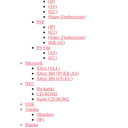
(JP)
(AS)
(EU)
(Stany Zjednoczone)
PSP
(JP)
(EU)
(Stany Zjednoczone)
(KR-AS)
PS Vita
(AS)
(EU)
Microsoft
Xbox (ALL)
Xbox 360 (JP-KR-AS)
Xbox 360 (US-EU)
NEC
Hu-kartki
CD-ROM2
Super CD-ROM2
SNK
Arkada
(Bootleg)
(JP)
Bandai