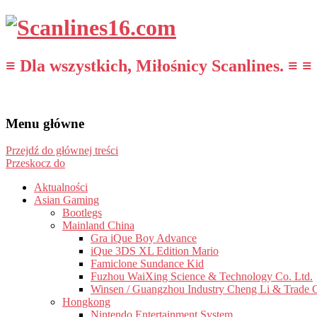
≡ Dla wszystkich, Miłośnicy Scanlines. ≡ ≡
Menu główne
Przejdź do głównej treści
Przeskocz do
Aktualności
Asian Gaming
Bootlegs
Mainland China
Gra iQue Boy Advance
iQue 3DS XL Edition Mario
Famiclone Sundance Kid
Fuzhou WaiXing Science & Technology Co. Ltd.
Winsen / Guangzhou Industry Cheng Li & Trade 
Hongkong
Nintendo Entertainment System