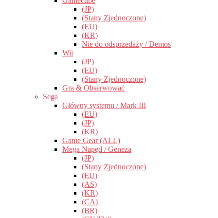
Gamecube
(JP)
(Stany Zjednoczone)
(EU)
(KR)
Nie do odsprzedaży / Demos
Wii
(JP)
(EU)
(Stany Zjednoczone)
Gra & Obserwować
Sega
Główny systemu / Mark III
(EU)
(JP)
(KR)
Game Gear (ALL)
Mega Napęd / Geneza
(JP)
(Stany Zjednoczone)
(EU)
(AS)
(KR)
(CA)
(BR)