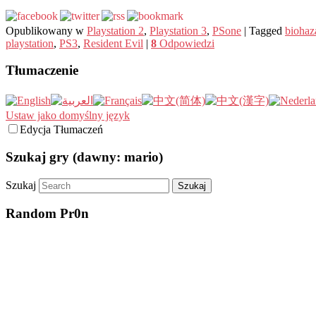
Opublikowany w
Playstation 2
,
Playstation 3
,
PSone
|
Tagged
biohaz
playstation
,
PS3
,
Resident Evil
|
8
Odpowiedzi
Tłumaczenie
Ustaw jako domyślny język
Edycja Tłumaczeń
Szukaj gry (dawny: mario)
Szukaj
Random Pr0n