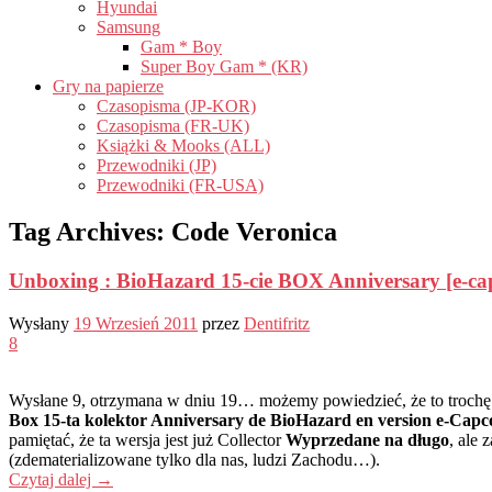
Hyundai
Samsung
Gam * Boy
Super Boy Gam * (KR)
Gry na papierze
Czasopisma (JP-KOR)
Czasopisma (FR-UK)
Książki & Mooks (ALL)
Przewodniki (JP)
Przewodniki (FR-USA)
Tag Archives:
Code Veronica
Unboxing : BioHazard 15-cie BOX Anniversary [e-ca
Wysłany
19 Wrzesień 2011
przez
Dentifritz
8
Wysłane 9, otrzymana w dniu 19… możemy powiedzieć, że to trochę col
Box 15-ta kolektor Anniversary de BioHazard en version e-Cap
pamiętać, że ta wersja jest już Collector
Wyprzedane na długo
, ale
(zdematerializowane tylko dla nas, ludzi Zachodu…).
Czytaj dalej
→