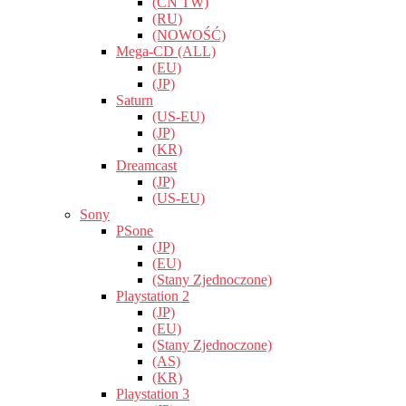
(CN TW)
(RU)
(NOWOŚĆ)
Mega-CD (ALL)
(EU)
(JP)
Saturn
(US-EU)
(JP)
(KR)
Dreamcast
(JP)
(US-EU)
Sony
PSone
(JP)
(EU)
(Stany Zjednoczone)
Playstation 2
(JP)
(EU)
(Stany Zjednoczone)
(AS)
(KR)
Playstation 3