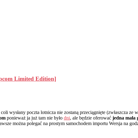
pcom Limited Edition]
i wysłany poczta lotnicza nie zostaną przeciągnięte (zwłaszcza ze wz
com
ponieważ ja już tam nie było
dni
, ale będzie oferować
jedna mała g
 zawsze można polegać na prostym samochodem importu Wersja na god