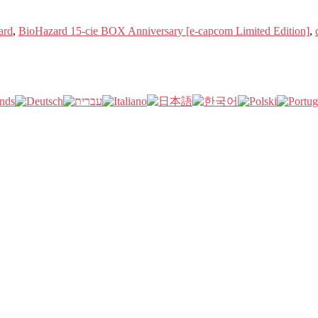
ard
,
BioHazard 15-cie BOX Anniversary [e-capcom Limited Edition]
,