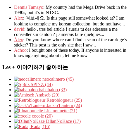
Dennis Tamayo
: My country had the Mega Drive back in the
1990s, but it’s in NTSC.
Alex
: 여보세요. Is this page still somewhat looked at? I am
looking to complete my korean collection, but do not have...
david
: hello , tres bel article ! aurais tu des adresses a me
conseiller sur canton ? j aimerais faire quelques...
Álex
: Do you know where can I find a scan of the cartridge’s
sticker? This post is the only site that I saw...
Achoo
: I bought one of these today. If anyone is interested in
knowing anything about it, let me know.
Les + 이야기하기 좋아하는
neocalimero (45)
SP!NZ (44)
bababaloo (33)
Ambseb (29)
Retroblogueur (25)
Jack'o'Lantern (24)
Linanounette (21)
cocole (20)
DIlanNoKaze (17)
Radaj (16)