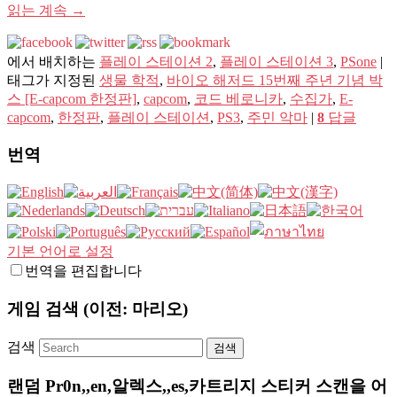
읽는 계속
→
에서 배치하는
플레이 스테이션 2
,
플레이 스테이션 3
,
PSone
|
태그가 지정된
생물 학적
,
바이오 해저드 15번째 주년 기념 박
스 [E-capcom 한정판]
,
capcom
,
코드 베로니카
,
수집가
,
E-
capcom
,
한정판
,
플레이 스테이션
,
PS3
,
주민 악마
|
8
답글
번역
기본 언어로 설정
번역을 편집합니다
게임 검색 (이전: 마리오)
검색
랜덤 Pr0n,,en,알렉스,,es,카트리지 스티커 스캔을 어