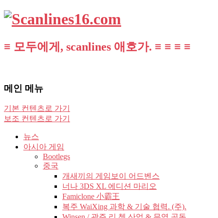
≡ 모두에게, scanlines 애호가. ≡ ≡ ≡ ≡
메인 메뉴
기본 컨텐츠로 가기
보조 컨텐츠로 가기
뉴스
아시아 게임
Bootlegs
중국
개새끼의 게임보이 어드벤스
너나 3DS XL 에디션 마리오
Famiclone 小霸王
복주 WaiXing 과학 & 기술 협력. (주).
Winsen / 광주 리 쳉 산업 & 무역 공동.