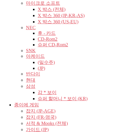
마이크로 소프트
X 박스 (전체)
X 박스 360 (JP-KR-AS)
X 박스 360 (US-EU)
NEC
후 - 카드
CD-Rom2
슈퍼 CD-Rom2
SNK
아케이드
(밀수주)
(JP)
반다이
현대
삼성
감 * 보이
슈퍼 할머니 * 보이 (KR)
종이에 게임
잡지 (JP-AGE)
잡지 (FR-영국)
서적 & Mooks (전체)
가이드 (JP)