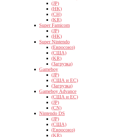
(JP)
(HK)
(CH)
(KR)
Super Famicom
(JP)
(HK)
Super Nintendo
(Евросоюз)
(США)
(KR)
(Загрузка)
Gameboy
(JP)
(США и ЕС)
(Загрузка)
Gameboy Advance
(США и ЕС)
(JP)
(CN)
Nintendo DS
(JP)
(США)
(Евросоюз)
(KR)