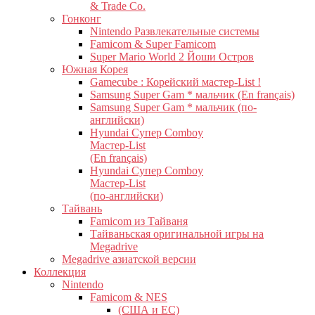
& Trade Co.
Гонконг
Nintendo Развлекательные системы
Famicom & Super Famicom
Super Mario World 2 Йоши Остров
Южная Корея
Gamecube : Корейский мастер-List !
Samsung Super Gam * мальчик (En français)
Samsung Super Gam * мальчик (по-
английски)
Hyundai Супер Comboy
Мастер-List
(En français)
Hyundai Супер Comboy
Мастер-List
(по-английски)
Тайвань
Famicom из Тайваня
Тайваньская оригинальной игры на
Megadrive
Megadrive азиатской версии
Коллекция
Nintendo
Famicom & NES
(США и ЕС)