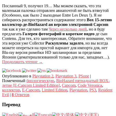
Посланный 9, получил 19… Мы можем сказать, что эта
маленькая палочка отправлен авиапочтой не быть втянутой
(Особенно, как было 2 выходные Entre Les Deux !). Я не
собираюсь распространяться содержание этого
Box 15-летию
коллектор-де-BioHazard ан версию электронной Capcom
так как я уже сделано там
Через несколько дней
, но я буду
предлагать
Галерея фотографий и короткое видео
де сын
Contenu. Для тех, кто заинтересован, Обратите внимание, что
эта версия уже Collector
Раскуплены задолго
, но вы всегда
можете опереться на простой вариант для импорта для, нет
Blu-ray версия римейки HD запланирован за пределами
Японии (дематериализованной только для нас, западных…).
Продолжить чтение
→
Опубликовано в
Playstation 2
,
Playstation 3
,
PSone
|
Помеченный
биологическую
,
BioHazard пятнадцатый BOX-
летие [E-Capcom Limited Edition]
,
Capcom
,
Code Veronica
,
коллектор
,
E-Capcom
,
Limited Edition
,
Playstation
,
PS3
,
Resident
Evil
|
8
Ответов
Перевод