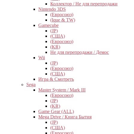
Коллектор / Не для перепродажи
Nintendo 3DS
(Евросоюз)
(Ique & TW)
Gamecube
(JP)
(США)
(Евросоюз)
(KR)
Не для перепродажи / Демос
Wii
(JP)
(Евросоюз)
(США)
Игра & Смотреть
Sega
Master System / Mark III
(Евросоюз)
(JP)
(KR)
Game Gear (ALL)
Mega Drive / Книга Бытия
(JP)
(США)
(Евросоюз)