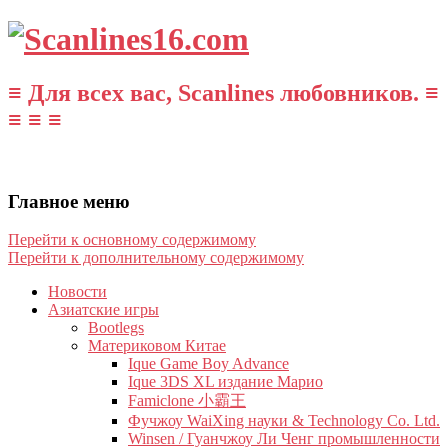
≡ Для всех вас, Scanlines любовников. ≡
≡ ≡ ≡
Главное меню
Перейти к основному содержимому
Перейти к дополнительному содержимому
Новости
Азиатские игры
Bootlegs
Материковом Китае
Ique Game Boy Advance
Ique 3DS XL издание Марио
Famiclone 小霸王
Фучжоу WaiXing науки & Technology Co. Ltd.
Winsen / Гуанчжоу Ли Ченг промышленности