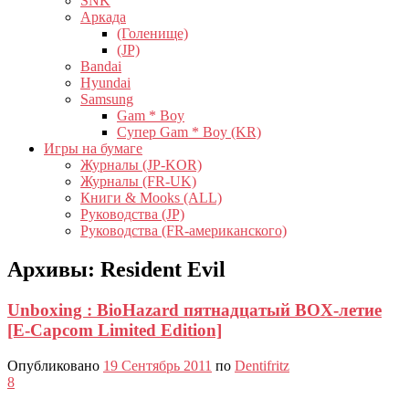
SNK
Аркада
(Голенище)
(JP)
Bandai
Hyundai
Samsung
Gam * Boy
Супер Gam * Boy (KR)
Игры на бумаге
Журналы (JP-KOR)
Журналы (FR-UK)
Книги & Mooks (ALL)
Руководства (JP)
Руководства (FR-американского)
Архивы:
Resident Evil
Unboxing : BioHazard пятнадцатый BOX-летие
[E-Capcom Limited Edition]
Опубликовано
19 Сентябрь 2011
по
Dentifritz
8