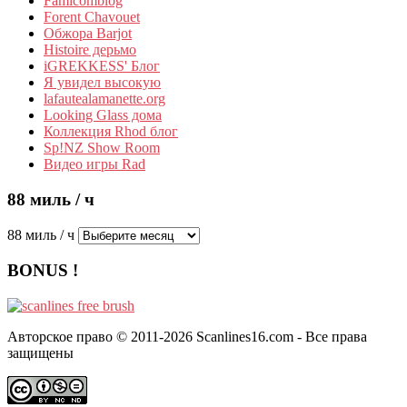
Famicomblog
Forent Chavouet
Обжора Barjot
Histoire дерьмо
iGREKKESS' Блог
Я увидел высокую
lafautealamanette.org
Looking Glass дома
Коллекция Rhod блог
Sp!NZ Show Room
Видео игры Rad
88 миль / ч
88 миль / ч
BONUS !
Авторское право © 2011-2026 Scanlines16.com - Все права
защищены