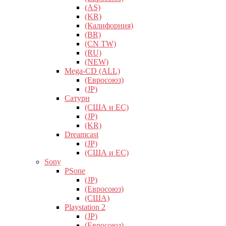
(AS)
(KR)
(Калифорния)
(BR)
(CN TW)
(RU)
(NEW)
Mega-CD (ALL)
(Евросоюз)
(JP)
Сатурн
(США и ЕС)
(JP)
(KR)
Dreamcast
(JP)
(США и ЕС)
Sony
PSone
(JP)
(Евросоюз)
(США)
Playstation 2
(JP)
(Евросоюз)