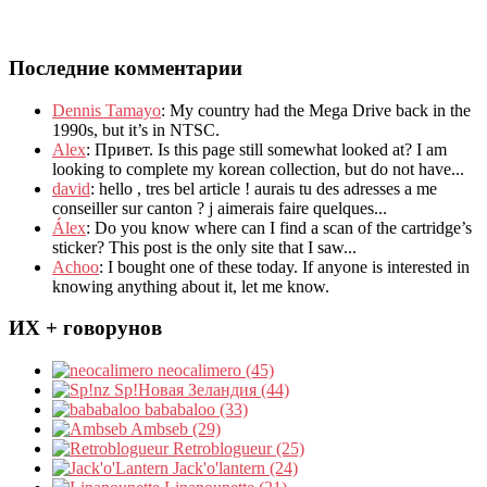
Последние комментарии
Dennis Tamayo
:
My country had the Mega Drive back in the
1990s
,
but it’s in NTSC
.
Alex
: Привет.
Is this page still somewhat looked at
?
I am
looking to complete my korean collection
,
but do not have..
.
david
:
hello
,
tres bel article
!
aurais tu des adresses a me
conseiller sur canton
?
j aimerais faire quelques..
.
Álex
: Do you know where can I find a scan of the cartridge’s
sticker? This post is the only site that I saw...
Achoo
: I bought one of these today. If anyone is interested in
knowing anything about it, let me know.
ИХ + говорунов
neocalimero (45)
Sp!Новая Зеландия (44)
bababaloo (33)
Ambseb (29)
Retroblogueur (25)
Jack'o'lantern (24)