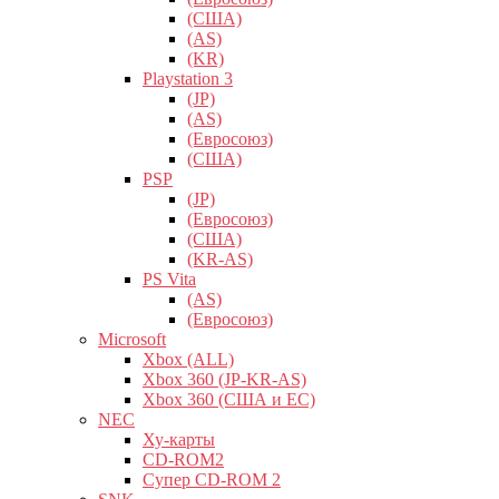
(США)
(AS)
(KR)
Playstation 3
(JP)
(AS)
(Евросоюз)
(США)
PSP
(JP)
(Евросоюз)
(США)
(KR-AS)
PS Vita
(AS)
(Евросоюз)
Microsoft
Xbox (ALL)
Xbox 360 (JP-KR-AS)
Xbox 360 (США и ЕС)
NEC
Ху-карты
CD-ROM2
Супер CD-ROM 2