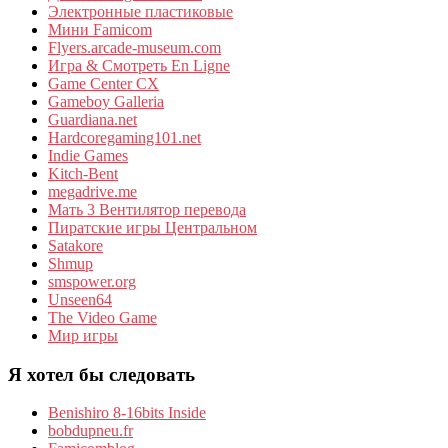
Электронные пластиковые
Мини Famicom
Flyers.arcade-museum.com
Игра & Смотреть En Ligne
Game Center CX
Gameboy Galleria
Guardiana.net
Hardcoregaming101.net
Indie Games
Kitch-Bent
megadrive.me
Мать 3 Вентилятор перевода
Пиратские игры Центральном
Satakore
Shmup
smspower.org
Unseen64
The Video Game
Мир игры
Я хотел бы следовать
Benishiro 8-16bits Inside
bobdupneu.fr