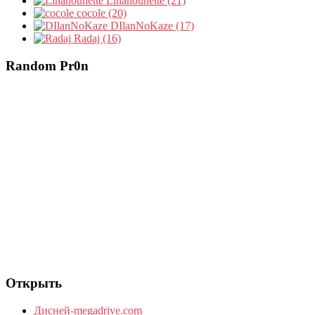
Linanounette (21)
cocole (20)
DIlanNoKaze (17)
Radaj (16)
Random Pr0n
Открыть
Дисней-megadrive.com