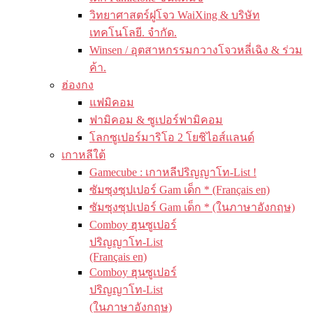
วิทยาศาสตร์ฝูโจว WaiXing & บริษัท
เทคโนโลยี. จำกัด.
Winsen / อุตสาหกรรมกวางโจวหลี่เฉิง & ร่วม
ค้า.
ฮ่องกง
แฟมิคอม
ฟามิคอม & ซูเปอร์ฟามิคอม
โลกซูเปอร์มาริโอ 2 โยชิไอส์แลนด์
เกาหลีใต้
Gamecube : เกาหลีปริญญาโท-List !
ซัมซุงซุปเปอร์ Gam เด็ก * (Français en)
ซัมซุงซุปเปอร์ Gam เด็ก * (ในภาษาอังกฤษ)
Comboy ฮุนซูเปอร์
ปริญญาโท-List
(Français en)
Comboy ฮุนซูเปอร์
ปริญญาโท-List
(ในภาษาอังกฤษ)