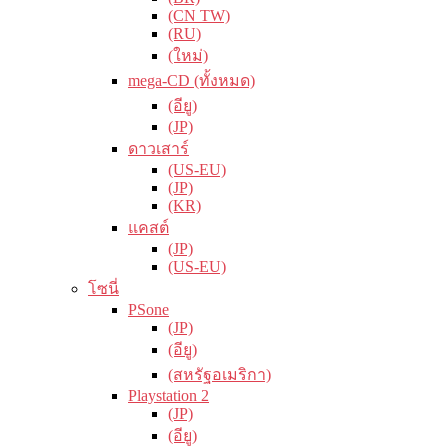
(CN TW)
(RU)
(ใหม่)
mega-CD (ทั้งหมด)
(อียู)
(JP)
ดาวเสาร์
(US-EU)
(JP)
(KR)
แคสต์
(JP)
(US-EU)
โซนี่
PSone
(JP)
(อียู)
(สหรัฐอเมริกา)
Playstation 2
(JP)
(อียู)