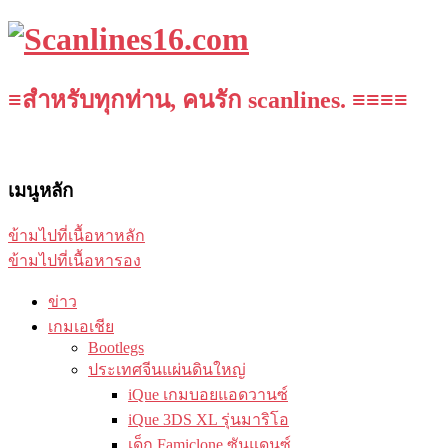
≡สำหรับทุกท่าน, คนรัก scanlines. ≡≡≡≡
เมนูหลัก
ข้ามไปที่เนื้อหาหลัก
ข้ามไปที่เนื้อหารอง
ข่าว
เกมเอเชีย
Bootlegs
ประเทศจีนแผ่นดินใหญ่
iQue เกมบอยแอดวานซ์
iQue 3DS XL รุ่นมาริโอ
เด็ก Famiclone ซันแดนซ์