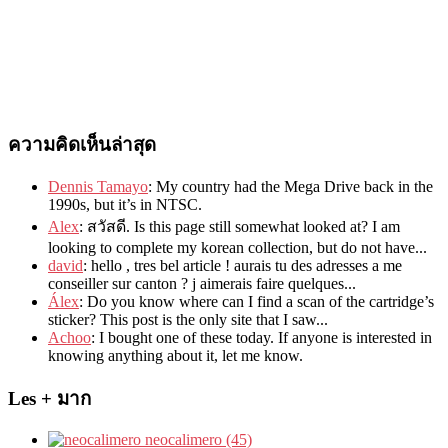
ความคิดเห็นล่าสุด
Dennis Tamayo
:
My country had the Mega Drive back in the
1990s
,
but it’s in NTSC
.
Alex
: สวัสดี.
Is this page still somewhat looked at
?
I am
looking to complete my korean collection
,
but do not have..
.
david
:
hello
,
tres bel article
!
aurais tu des adresses a me
conseiller sur canton
?
j aimerais faire quelques..
.
Álex
: Do you know where can I find a scan of the cartridge’s
sticker? This post is the only site that I saw...
Achoo
: I bought one of these today. If anyone is interested in
knowing anything about it, let me know.
Les + มาก
neocalimero (45)