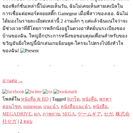
ของฟังก์ชั่นเหล่านี้ไม่เคยเห็นวัน, ฉันไม่เคยเห็นสายเคเบิลใน
การเชื่อมต่อพอร์ตจอยสติ๊ก Gamegear เมื่อพี่สาวของเธอ. ฉันไม่
ได้มองในรายละเอียดเหล่านี้ 2 งานเล็ก ๆ แต่แล้วฉันแน่ใจว่าจะ
มีช่วงเวลาที่ดีโดยการพลิกนั่งอยู่ในดวงอาทิตย์บนระเบียงของ
บ้านของฉัน. ใหญ่อีกประการหนึ่งขอขอบคุณเพื่อนสำหรับของ
ขวัญอันยิ่งใหญ่นี้นักเล่นเกมย้อนยุค-ใครจะไปตรงไปยังหัวใจ
ของฉัน!
อ่านต่อ
→
โพสต์ใน
หนังสือ & BD
|
Tagged
8เกร็ด
,
หนังสือ
,
พกพา
คอนโซล
,
gamegear
,
แนะนำ
,
หนังสือแนะนำ
,
หนังสือ
,
MEGADRIVE
,
มุก
,
ภาพถ่าย
,
SEGA
,
ゲームギア
,
セガ
,
株式会
社セガ
|
2
ตอบ