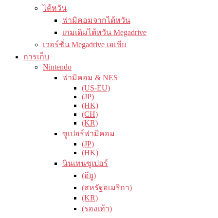
ไต้หวัน
ฟามิคอมจากไต้หวัน
เกมเดิมไต้หวัน Megadrive
เวอร์ชั่น Megadrive เอเชีย
การเก็บ
Nintendo
ฟามิคอม & NES
(US-EU)
(JP)
(HK)
(CH)
(KR)
ซูเปอร์ฟามิคอม
(JP)
(HK)
นินเทนซูเปอร์
(อียู)
(สหรัฐอเมริกา)
(KR)
(รองเท้า)