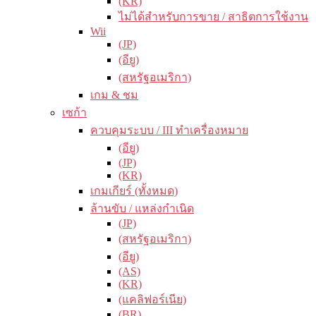
(KR)
ไม่ได้สำหรับการขาย / สาธิตการใช้งาน
Wii
(JP)
(อียู)
(สหรัฐอเมริกา)
เกม & ชม
เซก้า
ควบคุมระบบ / III ทำเครื่องหมาย
(อียู)
(JP)
(KR)
เกมเกียร์ (ทั้งหมด)
ล้านขับ / แหล่งกำเนิด
(JP)
(สหรัฐอเมริกา)
(อียู)
(AS)
(KR)
(แคลิฟอร์เนีย)
(BR)