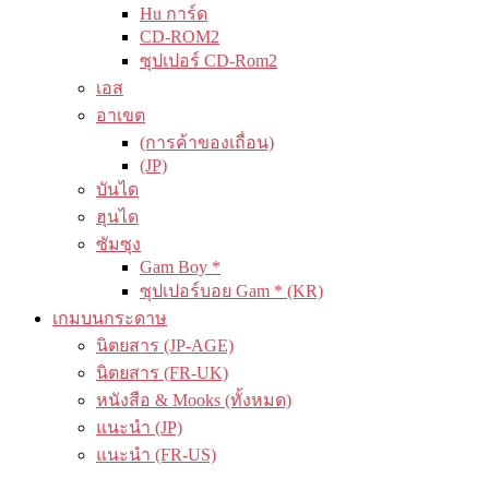
Hu การ์ด
CD-ROM2
ซุปเปอร์ CD-Rom2
เอส
อาเขต
(การค้าของเถื่อน)
(JP)
บันได
ฮุนได
ซัมซุง
Gam Boy *
ซุปเปอร์บอย Gam * (KR)
เกมบนกระดาษ
นิตยสาร (JP-AGE)
นิตยสาร (FR-UK)
หนังสือ & Mooks (ทั้งหมด)
แนะนำ (JP)
แนะนำ (FR-US)