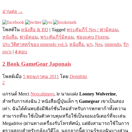
อ่านต่อ
→
โพสต์ใน
หนังสือ & BD
|
Tagged
พระคัมภีร์ Nes / ฟามิคอม
,
หนังสือ
,
ฟามิคอม
,
พระคัมภีร์มิคอม
,
ช่องแคบ Florent
,
ประวัติศาสตร์ของ nintendo vol.3
,
หนังสือ
,
มุก
,
Nes
,
nintendo
,
รัก
pix'n
|
4
ตอบ
2 Book GameGear Japonais
โพสต์เมื่อ
5 พฤษภาคม 2011
โดย
Dentifritz
2
แกรนด์ Merci
Neocalimero
, le นามแฝง
Looney Wolverine
,
สำหรับการส่งฉัน 2 หนังสือญี่ปุ่นเล็ก ๆ
Gamegear
เขาเป็นสอง
เท่า. ฉันได้ค้นพบยังมีฟังก์ชั่นใหม่สำหรับการพกพาก้าทั้งความ
สามารถที่จะใช้เป็นตัวควบคุมหรือใช้เป็นจอมอนิเตอร์ที่จะเล่น
Megadrive (ผ่านทางเครื่องรับโทรทัศน์), แต่ยังสามารถใช้ในการ
ตรวจสอบสำหรับกล้องวิดีโอ. นอกจากนี้ความรู้ของฉันบางส่วน