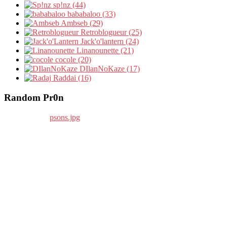
sp!nz (44)
bababaloo (33)
Ambseb (29)
Retroblogueur (25)
Jack'o'lantern (24)
Linanounette (21)
cocole (20)
DIlanNoKaze (17)
Raddai (16)
Random Pr0n