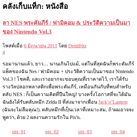
คลังเก็บแท็ก:
หนังสือ
ลา NES พระคัมภีร์ / ฟามิคอม & ประวัติความเป็นมา
ของ Nintendo Vol.3
โพสต์เมื่อ
6 มิถุนายน 2011
โดย
Dentifritz
4
รอมานานแล้ว, ยาว… นานเกินไปแม้, แต่ในที่สุดฉันก็พระคัมภีร์
แพ็คของฉัน Nes / ฟามิคอม + ประวัติความเป็นมาของ Nintendo
Vol.3 ! โชคดี, และเราอยากจะขอบคุณที่เราคาดไว้, เราได้รับ
รางวัลปลอกพลาสติกเพื่อพระคัมภีร์, เหมือนกันกับที่พบสำหรับ
ตลับ NES : ก็เป็นความคิดที่ปืนใหญ่! บางครั้งโอกาสที่จะได้มัน
ฉันยังได้รับตลับหมึก Zelda II ที่ส่งมาจากเพื่อน
Jack’o’Lantern
(ฉันจะไม่ลืมคุณ!). ตลับหมึกที่เป็นเวลาที่เหมาะสม, ถ้าผมอาจจะ
พูดว่า, ด้วย 2 ผลงานความรักใน Pix'n.
pix_01
pix_02
pix_03
pix_04