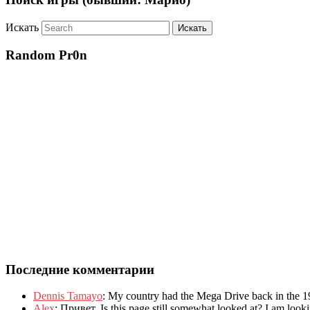
Искать
Random Pr0n
Последние комментарии
Dennis Tamayo
:
My country had the Mega Drive back in the 1
Alex
: Привет.
Is this page still somewhat looked at
?
I am look