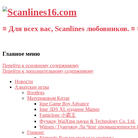
≡ Для всех вас, Scanlines любовников. ≡ 
Главное меню
Перейти к основному содержимому
Перейти к дополнительному содержимому
Новости
Азиатские игры
Bootlegs
Материковом Китае
Ique Game Boy Advance
Ique 3DS XL издание Марио
Famiclone 小霸王
Фучжоу WaiXing науки & Technology Co. Ltd.
Winsen / Гуанчжоу Ли Ченг промышленности &
Гонконг
Nintendo Развлекательные системы