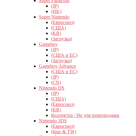
Super Famicom
(JP)
(HK)
Super Nintendo
(Евросоюз)
(США)
(KR)
(Загрузка)
Gameboy
(JP)
(США и ЕС)
(Загрузка)
Gameboy Advance
(США и ЕС)
(JP)
(CN)
Nintendo DS
(JP)
(США)
(Евросоюз)
(KR)
Коллектор / Не для перепродажи
Nintendo 3DS
(Евросоюз)
(Ique & TW)