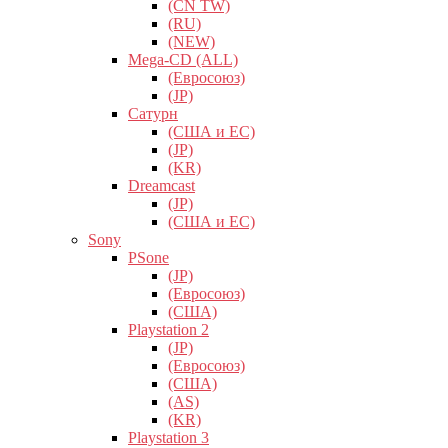
(CN TW)
(RU)
(NEW)
Mega-CD (ALL)
(Евросоюз)
(JP)
Сатурн
(США и ЕС)
(JP)
(KR)
Dreamcast
(JP)
(США и ЕС)
Sony
PSone
(JP)
(Евросоюз)
(США)
Playstation 2
(JP)
(Евросоюз)
(США)
(AS)
(KR)
Playstation 3