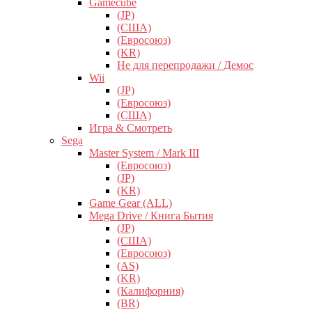
Gamecube
(JP)
(США)
(Евросоюз)
(KR)
Не для перепродажи / Демос
Wii
(JP)
(Евросоюз)
(США)
Игра & Смотреть
Sega
Master System / Mark III
(Евросоюз)
(JP)
(KR)
Game Gear (ALL)
Mega Drive / Книга Бытия
(JP)
(США)
(Евросоюз)
(AS)
(KR)
(Калифорния)
(BR)