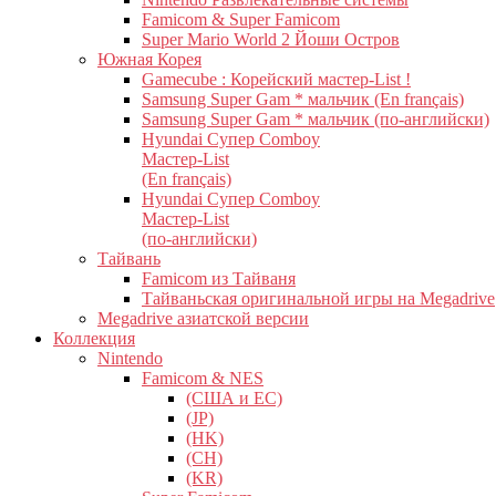
Famicom & Super Famicom
Super Mario World 2 Йоши Остров
Южная Корея
Gamecube : Корейский мастер-List !
Samsung Super Gam * мальчик (En français)
Samsung Super Gam * мальчик (по-английски)
Hyundai Супер Comboy
Мастер-List
(En français)
Hyundai Супер Comboy
Мастер-List
(по-английски)
Тайвань
Famicom из Тайваня
Тайваньская оригинальной игры на Megadrive
Megadrive азиатской версии
Коллекция
Nintendo
Famicom & NES
(США и ЕС)
(JP)
(HK)
(CH)
(KR)