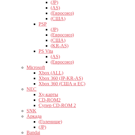
(JP)
(AS)
(Евросоюз)
(США)
PSP
(JP)
(Евросоюз)
(США)
(KR-AS)
PS Vita
(AS)
(Евросоюз)
Microsoft
Xbox (ALL)
Xbox 360 (JP-KR-AS)
Xbox 360 (США и ЕС)
NEC
Ху-карты
CD-ROM2
Супер CD-ROM 2
SNK
Аркада
(Голенище)
(JP)
Bandai