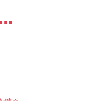
≡ ≡ ≡
 Trade Co.