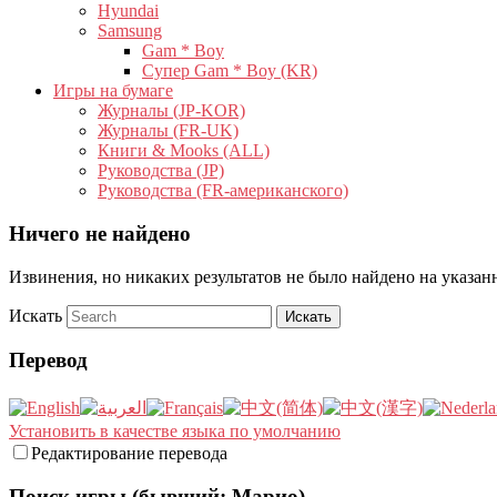
Hyundai
Samsung
Gam * Boy
Супер Gam * Boy (KR)
Игры на бумаге
Журналы (JP-KOR)
Журналы (FR-UK)
Книги & Mooks (ALL)
Руководства (JP)
Руководства (FR-американского)
Ничего не найдено
Извинения, но никаких результатов не было найдено на указа
Искать
Перевод
Установить в качестве языка по умолчанию
Редактирование перевода
Поиск игры (бывший: Марио)