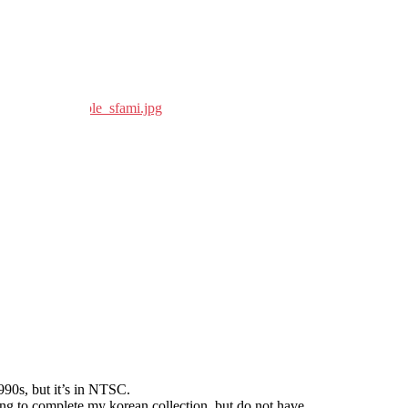
990s
,
but it’s in NTSC
.
ing to complete my korean collection
,
but do not have..
.