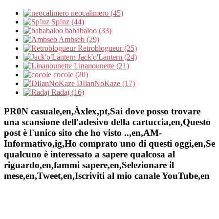
neocalimero (45)
Sp!nz (44)
bababaloo (33)
Ambseb (29)
Retroblogueur (25)
Jack'o'Lantern (24)
Linanounette (21)
cocole (20)
DIlanNoKaze (17)
Radaj (16)
PR0N casuale,en,Àxlex,pt,Sai dove posso trovare
una scansione dell'adesivo della cartuccia,en,Questo
post è l'unico sito che ho visto ..,en,AM-
Informativo,ig,Ho comprato uno di questi oggi,en,Se
qualcuno è interessato a sapere qualcosa al
riguardo,en,fammi sapere,en,Selezionare il
mese,en,Tweet,en,Iscriviti al mio canale YouTube,en