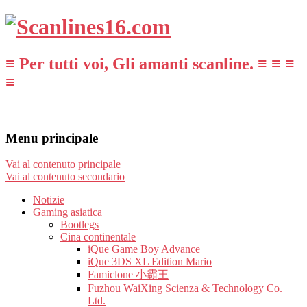
≡ Per tutti voi, Gli amanti scanline. ≡ ≡ ≡
≡
Menu principale
Vai al contenuto principale
Vai al contenuto secondario
Notizie
Gaming asiatica
Bootlegs
Cina continentale
iQue Game Boy Advance
iQue 3DS XL Edition Mario
Famiclone 小霸王
Fuzhou WaiXing Scienza & Technology Co.
Ltd.