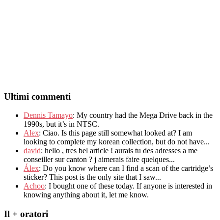
Ultimi commenti
Dennis Tamayo
:
My country had the Mega Drive back in the
1990s
,
but it’s in NTSC
.
Alex
: Ciao.
Is this page still somewhat looked at
?
I am
looking to complete my korean collection
,
but do not have..
.
david
:
hello
,
tres bel article
!
aurais tu des adresses a me
conseiller sur canton
?
j aimerais faire quelques..
.
Álex
: Do you know where can I find a scan of the cartridge’s
sticker? This post is the only site that I saw...
Achoo
: I bought one of these today. If anyone is interested in
knowing anything about it, let me know.
Il + oratori