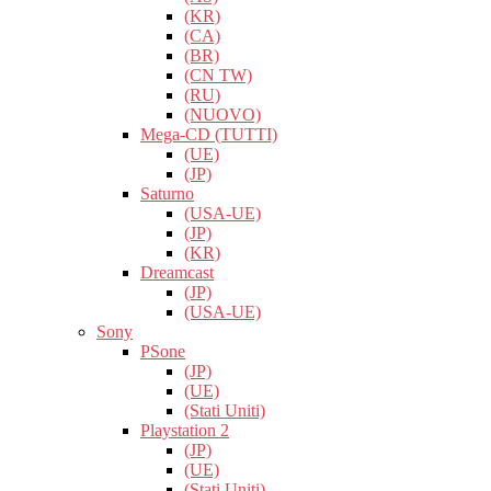
(KR)
(CA)
(BR)
(CN TW)
(RU)
(NUOVO)
Mega-CD (TUTTI)
(UE)
(JP)
Saturno
(USA-UE)
(JP)
(KR)
Dreamcast
(JP)
(USA-UE)
Sony
PSone
(JP)
(UE)
(Stati Uniti)
Playstation 2
(JP)
(UE)
(Stati Uniti)