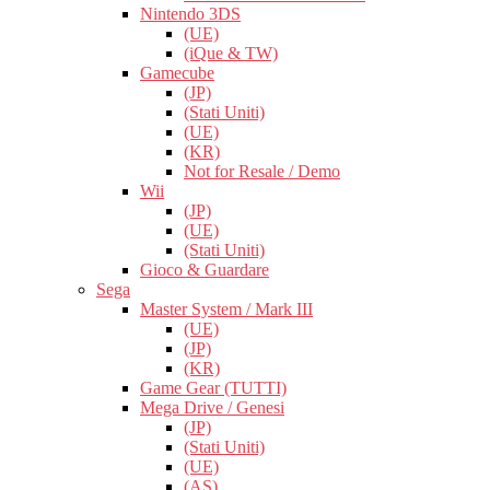
Nintendo 3DS
(UE)
(iQue & TW)
Gamecube
(JP)
(Stati Uniti)
(UE)
(KR)
Not for Resale / Demo
Wii
(JP)
(UE)
(Stati Uniti)
Gioco & Guardare
Sega
Master System / Mark III
(UE)
(JP)
(KR)
Game Gear (TUTTI)
Mega Drive / Genesi
(JP)
(Stati Uniti)
(UE)
(AS)