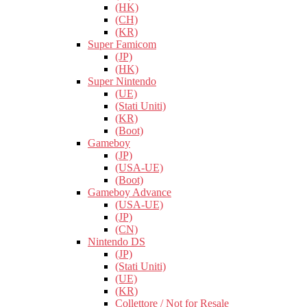
(HK)
(CH)
(KR)
Super Famicom
(JP)
(HK)
Super Nintendo
(UE)
(Stati Uniti)
(KR)
(Boot)
Gameboy
(JP)
(USA-UE)
(Boot)
Gameboy Advance
(USA-UE)
(JP)
(CN)
Nintendo DS
(JP)
(Stati Uniti)
(UE)
(KR)
Collettore / Not for Resale