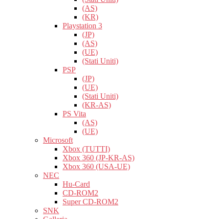
(AS)
(KR)
Playstation 3
(JP)
(AS)
(UE)
(Stati Uniti)
PSP
(JP)
(UE)
(Stati Uniti)
(KR-AS)
PS Vita
(AS)
(UE)
Microsoft
Xbox (TUTTI)
Xbox 360 (JP-KR-AS)
Xbox 360 (USA-UE)
NEC
Hu-Card
CD-ROM2
Super CD-ROM2
SNK