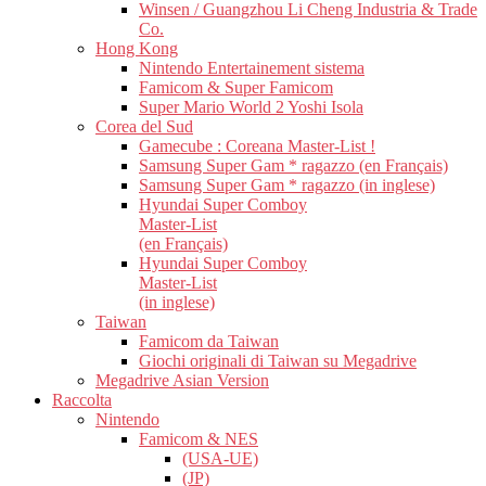
Winsen / Guangzhou Li Cheng Industria & Trade
Co.
Hong Kong
Nintendo Entertainement sistema
Famicom & Super Famicom
Super Mario World 2 Yoshi Isola
Corea del Sud
Gamecube : Coreana Master-List !
Samsung Super Gam * ragazzo (en Français)
Samsung Super Gam * ragazzo (in inglese)
Hyundai Super Comboy
Master-List
(en Français)
Hyundai Super Comboy
Master-List
(in inglese)
Taiwan
Famicom da Taiwan
Giochi originali di Taiwan su Megadrive
Megadrive Asian Version
Raccolta
Nintendo
Famicom & NES
(USA-UE)
(JP)