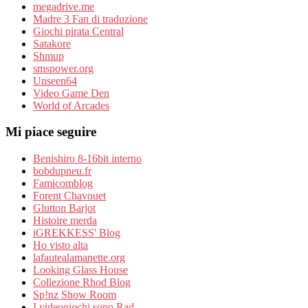
megadrive.me
Madre 3 Fan di traduzione
Giochi pirata Central
Satakore
Shmup
smspower.org
Unseen64
Video Game Den
World of Arcades
Mi piace seguire
Benishiro 8-16bit interno
bobdupneu.fr
Famicomblog
Forent Chavouet
Glutton Barjot
Histoire merda
iGREKKESS' Blog
Ho visto alta
lafautealamanette.org
Looking Glass House
Collezione Rhod Blog
Sp!nz Show Room
I videogiochi sono Rad