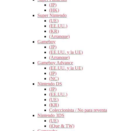
(JP)
(HK)
Super Nintendo
(UE)
(EE.UU.)
(KR)
(Arranque)
Gameboy
(JP)
(EE.UU. y la UE)
(Arranque)
Gameboy Advance
(EE.UU. y la UE)
(JP)
(NC)
Nintendo DS
(JP)
(EE.UU.)
(UE)
(KR)
Coleccionista / No para reventa
Nintendo 3DS
(UE)
(iQue & TW)