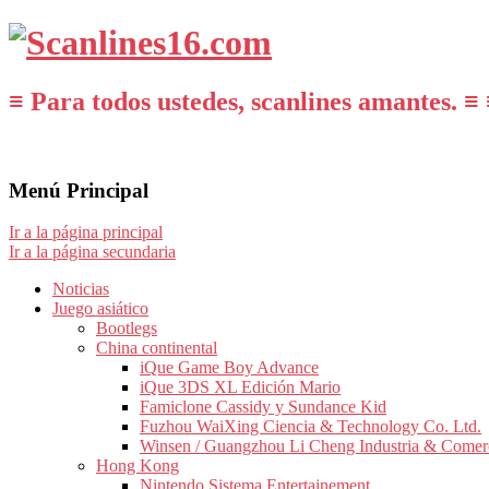
≡ Para todos ustedes, scanlines amantes. ≡ 
Menú Principal
Ir a la página principal
Ir a la página secundaria
Noticias
Juego asiático
Bootlegs
China continental
iQue Game Boy Advance
iQue 3DS XL Edición Mario
Famiclone Cassidy y Sundance Kid
Fuzhou WaiXing Ciencia & Technology Co. Ltd.
Winsen / Guangzhou Li Cheng Industria & Comer
Hong Kong
Nintendo Sistema Entertainement