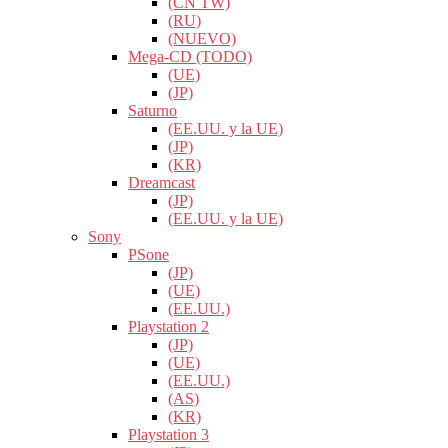
(CN TW)
(RU)
(NUEVO)
Mega-CD (TODO)
(UE)
(JP)
Saturno
(EE.UU. y la UE)
(JP)
(KR)
Dreamcast
(JP)
(EE.UU. y la UE)
Sony
PSone
(JP)
(UE)
(EE.UU.)
Playstation 2
(JP)
(UE)
(EE.UU.)
(AS)
(KR)
Playstation 3