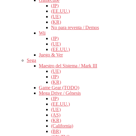
Gamecube
(JP)
(EE.UU.)
(UE)
(KR)
No para reventa / Demos
Wii
(JP)
(UE)
(EE.UU.)
Juego & Ver
Sega
Maestro del Sistema / Mark III
(UE)
(JP)
(KR)
Game Gear (TODO)
Mega Drive / Génesis
(JP)
(EE.UU.)
(UE)
(AS)
(KR)
(California)
(BR)