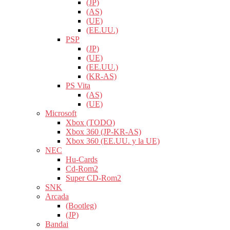
(JP)
(AS)
(UE)
(EE.UU.)
PSP
(JP)
(UE)
(EE.UU.)
(KR-AS)
PS Vita
(AS)
(UE)
Microsoft
Xbox (TODO)
Xbox 360 (JP-KR-AS)
Xbox 360 (EE.UU. y la UE)
NEC
Hu-Cards
Cd-Rom2
Super CD-Rom2
SNK
Arcada
(Bootleg)
(JP)
Bandai