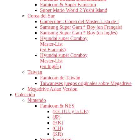
Famicom & Super Famicom
Super Mario World 2 Yoshi Island
Corea del Sur
Gamecube : Corea del Master-Lista de !
Samsung Super Gam * Boy (en Français)
Samsung Super Gam * Boy (en Inglés)
Hyundai super Comboy
Master-List
(en Français)
Hyundai super Comboy
Master-List
(en Inglés)
Taiwan
Famicom de Taiwán
Taiwaneses juegos originales sobre Megadrive
Megadrive Asian Version
Colección
Nintendo
Famicom & NES
(EE.UU. y la UE)
(JP)
(HK)
(CH)
(KR)
Super Famicom