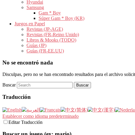
Hyundai
Samsung
Gam * Boy
Súper Gam * Boy (KR)
Juegos en Papel
Revistas (JP-AGE)
Revistas (FR-Reino Unido)
Libros & Mooks (TODO)
Guías (JP)
Guías (FR-EE.UU)
No se encontró nada
Disculpas, pero no se han encontrado resultados para el archivo solic
Buscar
Traducción
Establecer como idioma predeterminado
Editar Traducción
Buscar un juego (ex: mario)