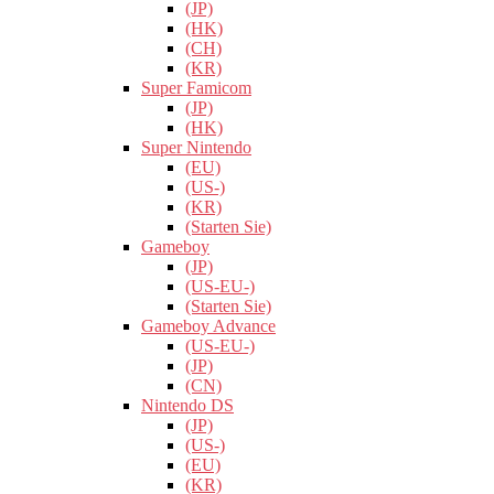
(JP)
(HK)
(CH)
(KR)
Super Famicom
(JP)
(HK)
Super Nintendo
(EU)
(US-)
(KR)
(Starten Sie)
Gameboy
(JP)
(US-EU-)
(Starten Sie)
Gameboy Advance
(US-EU-)
(JP)
(CN)
Nintendo DS
(JP)
(US-)
(EU)
(KR)