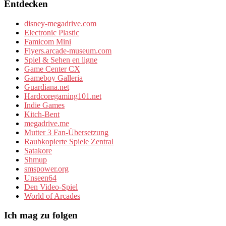
Entdecken
disney-megadrive.com
Electronic Plastic
Famicom Mini
Flyers.arcade-museum.com
Spiel & Sehen en ligne
Game Center CX
Gameboy Galleria
Guardiana.net
Hardcoregaming101.net
Indie Games
Kitch-Bent
megadrive.me
Mutter 3 Fan-Übersetzung
Raubkopierte Spiele Zentral
Satakore
Shmup
smspower.org
Unseen64
Den Video-Spiel
World of Arcades
Ich mag zu folgen