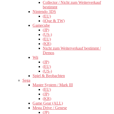
Collector / Nicht zum Weiterverkauf
bestimmt
Nintendo 3DS
(EU)
(iQue & TW)
Gamecube
(JP)
(US-)
(EU)
(KR)
Nicht zum Weiterverkauf bestimmt /
Demos
Wii
(JP)
(EU)
(US-)
Spiel & Beobachten
Sega
Master System / Mark III
(EU)
(JP)
(KR)
Game Gear (ALL)
Mega Drive / Genese
(JP)