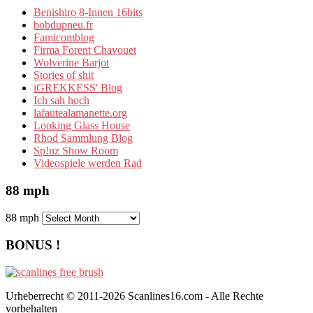
Benishiro 8-Innen 16bits
bobdupneu.fr
Famicomblog
Firma Forent Chavouet
Wolverine Barjot
Stories of shit
iGREKKESS' Blog
Ich sah hoch
lafautealamanette.org
Looking Glass House
Rhod Sammlung Blog
Sp!nz Show Room
Videospiele werden Rad
88 mph
88 mph
BONUS !
Urheberrecht © 2011-2026 Scanlines16.com - Alle Rechte
vorbehalten