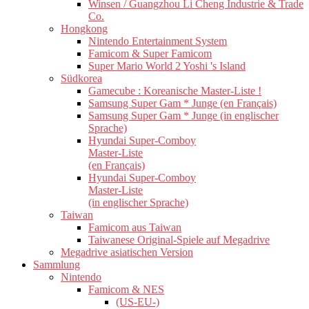
Winsen / Guangzhou Li Cheng Industrie & Trade
Co.
Hongkong
Nintendo Entertainment System
Famicom & Super Famicom
Super Mario World 2 Yoshi 's Island
Südkorea
Gamecube : Koreanische Master-Liste !
Samsung Super Gam * Junge (en Français)
Samsung Super Gam * Junge (in englischer
Sprache)
Hyundai Super-Comboy
Master-Liste
(en Français)
Hyundai Super-Comboy
Master-Liste
(in englischer Sprache)
Taiwan
Famicom aus Taiwan
Taiwanese Original-Spiele auf Megadrive
Megadrive asiatischen Version
Sammlung
Nintendo
Famicom & NES
(US-EU-)