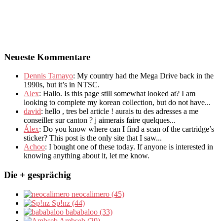
Neueste Kommentare
Dennis Tamayo
:
My country had the Mega Drive back in the
1990s
,
but it’s in NTSC
.
Alex
: Hallo.
Is this page still somewhat looked at
?
I am
looking to complete my korean collection
,
but do not have..
.
david
:
hello
,
tres bel article
!
aurais tu des adresses a me
conseiller sur canton
?
j aimerais faire quelques..
.
Álex
: Do you know where can I find a scan of the cartridge’s
sticker? This post is the only site that I saw...
Achoo
: I bought one of these today. If anyone is interested in
knowing anything about it, let me know.
Die + gesprächig
neocalimero (45)
Sp!nz (44)
bababaloo (33)
Ambseb (29)