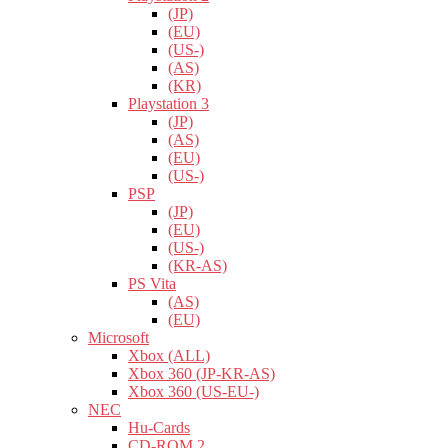
(JP)
(EU)
(US-)
(AS)
(KR)
Playstation 3
(JP)
(AS)
(EU)
(US-)
PSP
(JP)
(EU)
(US-)
(KR-AS)
PS Vita
(AS)
(EU)
Microsoft
Xbox (ALL)
Xbox 360 (JP-KR-AS)
Xbox 360 (US-EU-)
NEC
Hu-Cards
CD-ROM 2