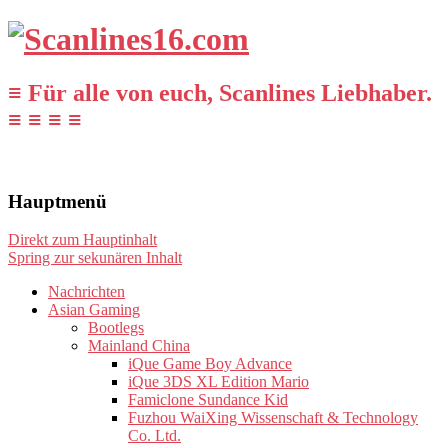
≡ Für alle von euch, Scanlines Liebhaber.
≡ ≡ ≡ ≡
Hauptmenü
Direkt zum Hauptinhalt
Spring zur sekunären Inhalt
Nachrichten
Asian Gaming
Bootlegs
Mainland China
iQue Game Boy Advance
iQue 3DS XL Edition Mario
Famiclone Sundance Kid
Fuzhou WaiXing Wissenschaft & Technology
Co. Ltd.