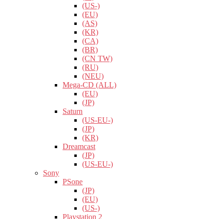
(US-)
(EU)
(AS)
(KR)
(CA)
(BR)
(CN TW)
(RU)
(NEU)
Mega-CD (ALL)
(EU)
(JP)
Saturn
(US-EU-)
(JP)
(KR)
Dreamcast
(JP)
(US-EU-)
Sony
PSone
(JP)
(EU)
(US-)
Playstation 2