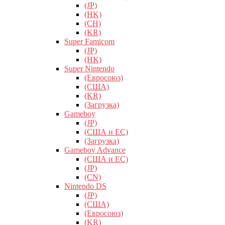
(JP)
(HK)
(CH)
(KR)
Super Famicom
(JP)
(HK)
Super Nintendo
(Евросоюз)
(США)
(KR)
(Загрузка)
Gameboy
(JP)
(США и ЕС)
(Загрузка)
Gameboy Advance
(США и ЕС)
(JP)
(CN)
Nintendo DS
(JP)
(США)
(Евросоюз)
(KR)