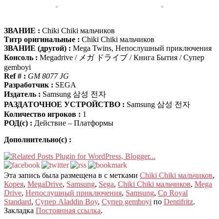
ЗВАНИЕ :
Chiki Chiki мальчиков
Титр оригинальные :
Chiki Chiki мальчиков
ЗВАНИЕ (другой) :
Mega Twins, Непослушный приключения
Консоль :
Megadrive / メガ ドライブ / Книга Бытия / Супер
gemboyi
Ref # :
GM 8077 JG
Разработчик :
SEGA
Издатель :
Samsung 삼성 전자
РАЗДАТОЧНОЕ УСТРОЙСТВО :
Samsung 삼성 전자
Количество игроков :
1
РОД(с) :
Действие – Платформы
Дополнительно(с) :
Эта запись была размещена в с метками
Chiki Chiki мальчиков
,
Корея
,
MegaDrive
,
Samsung
,
Sega
,
Chiki Chiki мальчиков
,
Mega
Drive
,
Непослушный приключения
,
Samsung
,
Ср Royal
Standard
,
Супер Aladdin Boy
,
Супер gemboyi
по
Dentifritz
.
Закладка
Постоянная ссылка
.