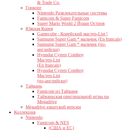
& Trade Co.
Гонконг
Nintendo Развлекательные системы
Famicom & Super Famicom
Super Mario World 2 Йоши Остров
Южная Корея
Gamecube : Корейский мастер-List !
Samsung Super Gam * мальчик (En français)
Samsung Super Gam * мальчик (по-
английски)
Hyundai Супер Comboy
Мастер-List
(En français)
Hyundai Супер Comboy
Мастер-List
(по-английски)
Тайвань
Famicom из Тайваня
Тайваньская оригинальной игры на
Megadrive
Megadrive азиатской версии
Коллекция
Nintendo
Famicom & NES
(США и ЕС)