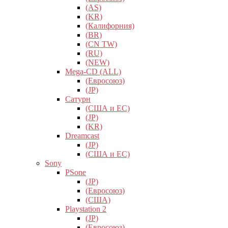
(AS)
(KR)
(Калифорния)
(BR)
(CN TW)
(RU)
(NEW)
Mega-CD (ALL)
(Евросоюз)
(JP)
Сатурн
(США и ЕС)
(JP)
(KR)
Dreamcast
(JP)
(США и ЕС)
Sony
PSone
(JP)
(Евросоюз)
(США)
Playstation 2
(JP)
(Евросоюз)