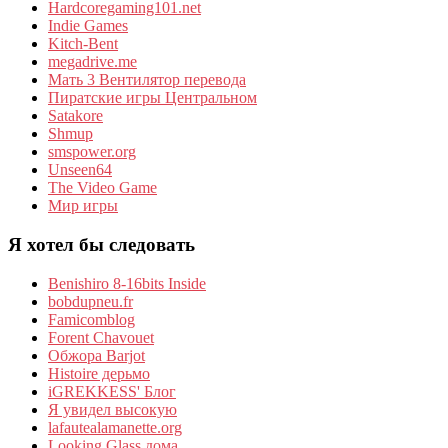
Hardcoregaming101.net
Indie Games
Kitch-Bent
megadrive.me
Мать 3 Вентилятор перевода
Пиратские игры Центральном
Satakore
Shmup
smspower.org
Unseen64
The Video Game
Мир игры
Я хотел бы следовать
Benishiro 8-16bits Inside
bobdupneu.fr
Famicomblog
Forent Chavouet
Обжора Barjot
Histoire дерьмо
iGREKKESS' Блог
Я увидел высокую
lafautealamanette.org
Looking Glass дома