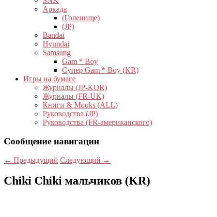
SNK
Аркада
(Голенище)
(JP)
Bandai
Hyundai
Samsung
Gam * Boy
Супер Gam * Boy (KR)
Игры на бумаге
Журналы (JP-KOR)
Журналы (FR-UK)
Книги & Mooks (ALL)
Руководства (JP)
Руководства (FR-американского)
Сообщение навигации
←
Предыдущий
Следующий
→
Chiki Chiki мальчиков (KR)