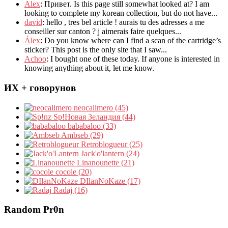
Alex
: Привет.
Is this page still somewhat looked at
?
I am
looking to complete my korean collection
,
but do not have..
.
david
:
hello
,
tres bel article
!
aurais tu des adresses a me
conseiller sur canton
?
j aimerais faire quelques..
.
Álex
: Do you know where can I find a scan of the cartridge’s
sticker? This post is the only site that I saw...
Achoo
: I bought one of these today. If anyone is interested in
knowing anything about it, let me know.
ИХ + говорунов
neocalimero (45)
Sp!Новая Зеландия (44)
bababaloo (33)
Ambseb (29)
Retroblogueur (25)
Jack'o'lantern (24)
Linanounette (21)
cocole (20)
DIlanNoKaze (17)
Radaj (16)
Random Pr0n