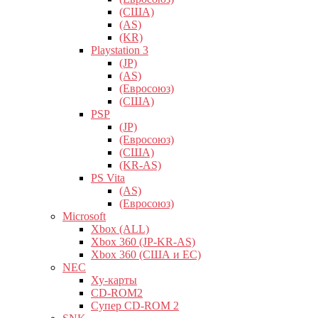
(США)
(AS)
(KR)
Playstation 3
(JP)
(AS)
(Евросоюз)
(США)
PSP
(JP)
(Евросоюз)
(США)
(KR-AS)
PS Vita
(AS)
(Евросоюз)
Microsoft
Xbox (ALL)
Xbox 360 (JP-KR-AS)
Xbox 360 (США и ЕС)
NEC
Ху-карты
CD-ROM2
Супер CD-ROM 2