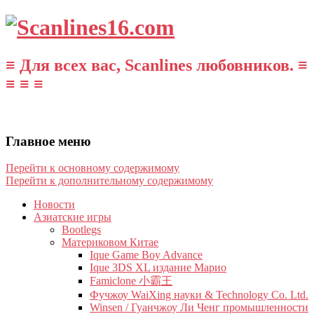
≡ Для всех вас, Scanlines любовников. ≡
≡ ≡ ≡
Главное меню
Перейти к основному содержимому
Перейти к дополнительному содержимому
Новости
Азиатские игры
Bootlegs
Материковом Китае
Ique Game Boy Advance
Ique 3DS XL издание Марио
Famiclone 小霸王
Фучжоу WaiXing науки & Technology Co. Ltd.
Winsen / Гуанчжоу Ли Ченг промышленности