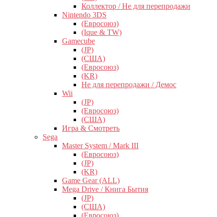
Коллектор / Не для перепродажи
Nintendo 3DS
(Евросоюз)
(Ique & TW)
Gamecube
(JP)
(США)
(Евросоюз)
(KR)
Не для перепродажи / Демос
Wii
(JP)
(Евросоюз)
(США)
Игра & Смотреть
Sega
Master System / Mark III
(Евросоюз)
(JP)
(KR)
Game Gear (ALL)
Mega Drive / Книга Бытия
(JP)
(США)
(Евросоюз)